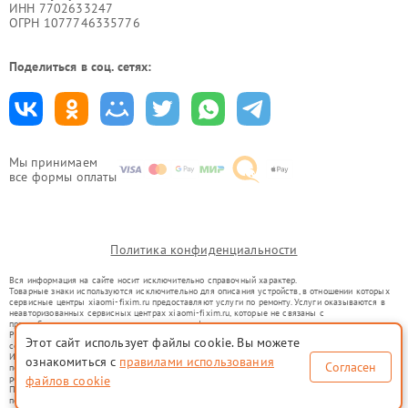
ИНН 7702633247
ОГРН 1077746335776
Поделиться в соц. сетях:
Мы принимаем
все формы оплаты
Политика конфиденциальности
Вся информация на сайте носит исключительно справочный характер.
Товарные знаки используются исключительно для описания устройств, в отношении которых
сервисные центры xiaomi-fixim.ru предоставляют услуги по ремонту. Услуги оказываются в
неавторизованных сервисных центрах xiaomi-fixim.ru, которые не связаны с
правообладателями товарных знаков или их официальными представителями.
Ремонт осуществляется для устройств, уже введенных в гражданский оборот в соответствии
Этот сайт использует файлы cookie. Вы можете
со статьей 1487 ГК РФ.
Использование товарных знаков не преследует цели индивидуализации услуг или введения
ознакомиться с
правилами использования
Согласен
потребителей в заблуждение, а служит для информирования о предоставляемых услугах по
ремонту техники указанных брендов.
файлов cookie
Представленная на сайте информация не является публичной офертой, определяемой
положениями Статьи 437(2) Гражданского кодекса РФ