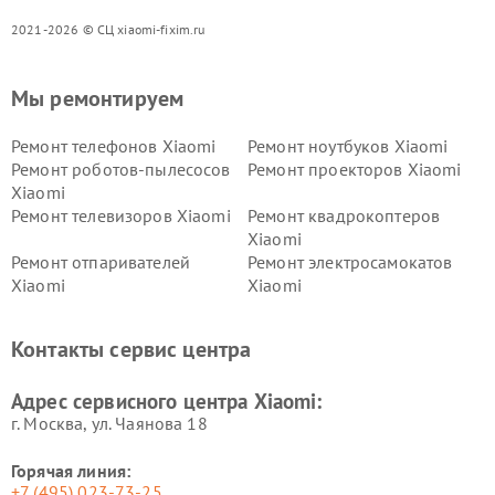
2021-2026 © СЦ xiaomi-fixim.ru
Мы ремонтируем
Ремонт телефонов Xiaomi
Ремонт ноутбуков Xiaomi
Ремонт роботов-пылесосов
Ремонт проекторов Xiaomi
Xiaomi
Ремонт телевизоров Xiaomi
Ремонт квадрокоптеров
Xiaomi
Ремонт отпаривателей
Ремонт электросамокатов
Xiaomi
Xiaomi
Ремонт электровелосипедов
Ремонт экшн-камер Xiaomi
Xiaomi
Контакты сервис центра
Ремонт стиральных машин
Ремонт смарт-часов Xiaomi
Xiaomi
Адрес сервисного центра Xiaomi:
г. Москва, ул. Чаянова 18
Горячая линия:
+7 (495) 023-73-25