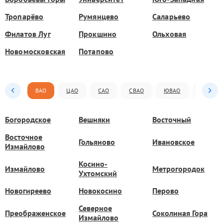
Тропарёво
Румянцево
Саларьево
Филатов Луг
Прокшино
Ольховая
Новомосковская
Потапово
ВАО
ЦАО
САО
СВАО
ЮВАО
ЮАО
Богородское
Вешняки
Восточный
Восточное
Гольяново
Ивановское
Измайлово
Косино-
Измайлово
Метрогородок
Ухтомский
Новогиреево
Новокосино
Перово
Северное
Преображенское
Соколиная Гора
Измайлово