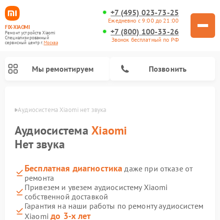
+7 (495) 023-73-25
Ежедневно с 9:00 до 21:00
FIX-XIAOMI
+7 (800) 100-33-26
Ремонт устройств Xiaomi
Специализированный
Звонок бесплатный по РФ
cервисный центр г.
Москва
Мы ремонтируем
Позвонить
оскве
Аудиосистема Xiaomi нет звука
Аудиосистема
Xiaomi
Нет звука
Бесплатная диагностика
даже при отказе от
ремонта
Привезем и увезем аудиосистему Xiaomi
собственной доставкой
Ремонт роботов-пылесосов Xiaomi
Ремонт электровелосипедов Xiaomi
Ремонт стиральных машин Xiaomi
Ремонт массажных кресел Xiaomi
Ремонт видеорегистраторов Xiaomi
Ремонт пароочистителей Xiaomi
Ремонт камер видеонаблюдения Xiaomi
Ремонт вертикальных пылесосов Xiaomi
Ремонт электросамокатов Xiaomi
Гарантия на наши работы по ремонту аудиосистем
до 3-х лет
Xiaomi