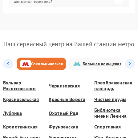
для юридических лиц?
Наш сервисный центр на Вашей станции метро
Сокольническая
Большая кольцевая
Бульвар
Преображенская
Черкизовская
Рокоссовского
площадь
Красносельская
Красные Ворота
Чистые пруды
Библиотека
Лубянка
Охотный Ряд
имени Ленина
Кропоткинская
Фрунзенская
Спортивная
Воробьёвы горы
Университет
Юго-Западная