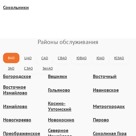
Сокольники
Районы обслуживания
ВАО
ЦАО
САО
СВАО
ЮВАО
ЮАО
ЮЗАО
ЗАО
СЗАО
ЗелАО
Богородское
Вешняки
Восточный
Восточное
Гольяново
Ивановское
Измайлово
Косино-
Измайлово
Метрогородок
Ухтомский
Новогиреево
Новокосино
Перово
Северное
Преображенское
Соколиная Гора