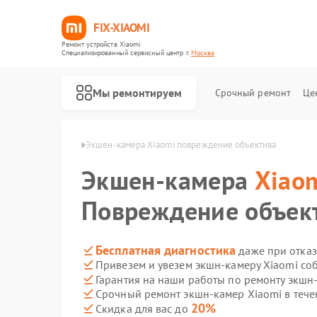
FIX-XIAOMI
Ремонт устройств Xiaomi
Специализированный cервисный центр г.
Москва
Мы ремонтируем
Срочный ремонт
Це
мер Xiaomi в Москве
Экшен-камера Xiaomi повреждение объектива
Экшен-камера
Xiao
Повреждение объек
Бесплатная диагностика
даже при отказ
Привезем и увезем экшн-камеру Xiaomi со
Гарантия на наши работы по ремонту экшн
Срочный ремонт экшн-камер Xiaomi в тече
20%
Скидка для вас до
Ремонт роботов-пылесосов Xiaomi
Ремонт квадрокоптеров Xiaomi
Ремонт электросамокатов Xiaomi
Ремонт электровелосипедов Xiaomi
Ремонт стиральных машин Xiaomi
Ремонт вертикальных пылесосов Xiaomi
Ремонт парогенераторов Xiaomi
Ремонт массажных кресел Xiaomi
Ремонт камер видеонаблюдения Xiaomi
Ремонт видеорегистраторов Xiaomi
Ремонт пароочистителей Xiaomi