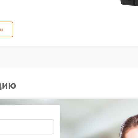
ны
цию