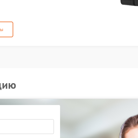
ны
цию