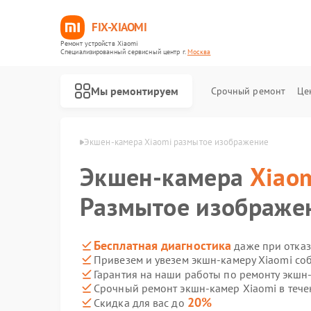
FIX-XIAOMI
Ремонт устройств Xiaomi
Специализированный cервисный центр г.
Москва
Мы ремонтируем
Срочный ремонт
Це
мер Xiaomi в Москве
Экшен-камера Xiaomi размытое изображение
Экшен-камера
Xiao
Размытое изображе
Бесплатная диагностика
даже при отказ
Привезем и увезем экшн-камеру Xiaomi со
Гарантия на наши работы по ремонту экшн
Срочный ремонт экшн-камер Xiaomi в тече
20%
Скидка для вас до
Ремонт роботов-пылесосов Xiaomi
Ремонт квадрокоптеров Xiaomi
Ремонт электросамокатов Xiaomi
Ремонт электровелосипедов Xiaomi
Ремонт стиральных машин Xiaomi
Ремонт вертикальных пылесосов Xiaomi
Ремонт парогенераторов Xiaomi
Ремонт массажных кресел Xiaomi
Ремонт камер видеонаблюдения Xiaomi
Ремонт видеорегистраторов Xiaomi
Ремонт пароочистителей Xiaomi