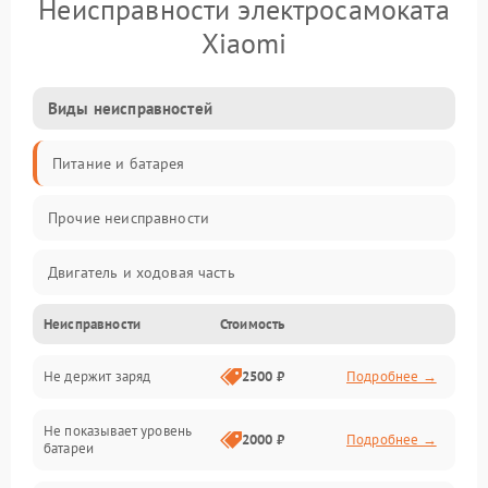
Неисправности электросамоката
Xiaomi
Виды неисправностей
Питание и батарея
Прочие неисправности
Двигатель и ходовая часть
Неисправности
Стоимость
Тормоза и безопасность
Не держит заряд
2500 ₽
Подробнее →
Подвеска и колеса
Не показывает уровень
Электроника и управление
2000 ₽
Подробнее →
батареи