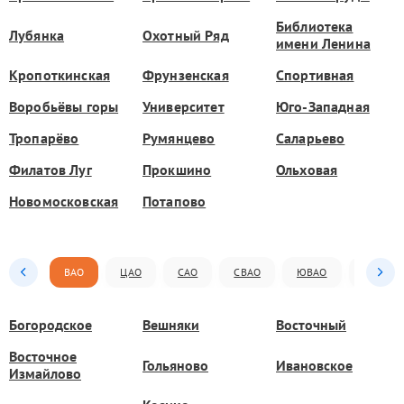
Библиотека
Лубянка
Охотный Ряд
имени Ленина
Кропоткинская
Фрунзенская
Спортивная
Воробьёвы горы
Университет
Юго-Западная
Тропарёво
Румянцево
Саларьево
Филатов Луг
Прокшино
Ольховая
Новомосковская
Потапово
ВАО
ЦАО
САО
СВАО
ЮВАО
ЮАО
Богородское
Вешняки
Восточный
Восточное
Гольяново
Ивановское
Измайлово