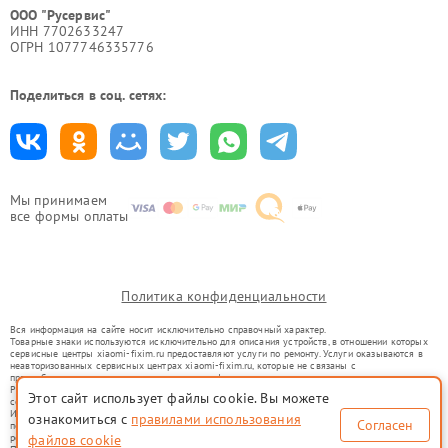
ООО "Русервис"
ИНН 7702633247
ОГРН 1077746335776
Поделиться в соц. сетях:
Мы принимаем
все формы оплаты
Политика конфиденциальности
Вся информация на сайте носит исключительно справочный характер.
Товарные знаки используются исключительно для описания устройств, в отношении которых
сервисные центры xiaomi-fixim.ru предоставляют услуги по ремонту. Услуги оказываются в
неавторизованных сервисных центрах xiaomi-fixim.ru, которые не связаны с
правообладателями товарных знаков или их официальными представителями.
Ремонт осуществляется для устройств, уже введенных в гражданский оборот в соответствии
Этот сайт использует файлы cookie. Вы можете
со статьей 1487 ГК РФ.
Использование товарных знаков не преследует цели индивидуализации услуг или введения
ознакомиться с
правилами использования
Согласен
потребителей в заблуждение, а служит для информирования о предоставляемых услугах по
ремонту техники указанных брендов.
файлов cookie