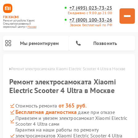
+7 (495) 023-73-25
Ежедневно с 9:00 до 21:00
FIX-XIAOMI
+7 (800) 100-33-26
Ремонт устройств Xiaomi
Специализированный
Звонок бесплатный по РФ
cервисный центр г.
Москва
Мы ремонтируем
Позвонить
оскве
Ремонт электросамоката Xiaomi Electric Scooter 4 Ultra в Москве
Ремонт электросамоката Xiaomi
Electric Scooter 4 Ultra в Москве
от 365 руб.
Стоимость ремонта
Бесплатная диагностика
даже при отказе
Привезем и увезем электросамокат Xiaomi Electric
Scooter 4 Ultra сами
Ремонт роботов-пылесосов Xiaomi
Ремонт массажных кресел Xiaomi
Ремонт видеорегистраторов Xiaomi
Ремонт пароочистителей Xiaomi
Ремонт камер видеонаблюдения Xiaomi
Ремонт вертикальных пылесосов Xiaomi
Ремонт электровелосипедов Xiaomi
Ремонт стиральных машин Xiaomi
Гарантия на наши работы по ремонту
электросамокатов Xiaomi Electric Scooter 4 Ultra