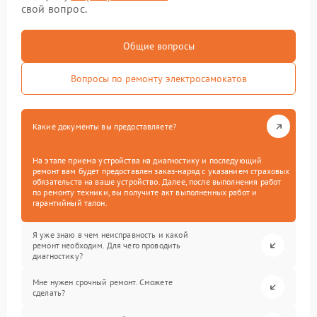
свой вопрос.
Общие вопросы
Вопросы по ремонту электросамокатов
Какие документы вы предоставляете?
На этапе приема устройства на диагностику и последующий
ремонт вам будет предоставлен заказ-наряд с указанием страховых
обязательств на ваше устройство. Далее, после выполнения работ
по ремонту техники, вы получите акт выполненных работ и
гарантийный талон.
Я уже знаю в чем неисправность и какой
ремонт необходим. Для чего проводить
диагностику?
Мне нужен срочный ремонт. Сможете
сделать?