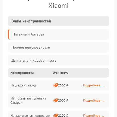
Xiaomi
Виды неисправностей
Питание и батарея
Прочие неисправности
Двигатель и ходовая часть
Неисправности
Стоимость
Тормоза и безопасность
Не держит заряд
2500 ₽
Подробнее →
Подвеска и колеса
Не показывает уровень
Электроника и управление
2000 ₽
Подробнее →
батареи
Общие поломки
Не заряжается полностью
2200 ₽
Подробнее →