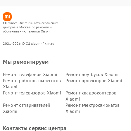
СЦ xiaomi-fixim.ru - сеть сервисных
центров в Москве по ремонту и
обслуживанию техники Xiaomi
2021-2026 © СЦ xiaomi-fixim.ru
Мы ремонтируем
Ремонт телефонов Xiaomi
Ремонт ноутбуков Xiaomi
Ремонт роботов-пылесосов
Ремонт проекторов Xiaomi
Xiaomi
Ремонт телевизоров Xiaomi
Ремонт квадрокоптеров
Xiaomi
Ремонт отпаривателей
Ремонт электросамокатов
Xiaomi
Xiaomi
Ремонт электровелосипедов
Ремонт экшн-камер Xiaomi
Xiaomi
Контакты сервис центра
Ремонт стиральных машин
Ремонт смарт-часов Xiaomi