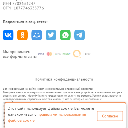
ИНН 7702633247
ОГРН 1077746335776
Поделиться в соц. сетях:
Мы принимаем
все формы оплаты
Политика конфиденциальности
Вся информация на сайте носит исключительно справочный характер.
Товарные знаки используются исключительно для описания устройств, в отношении которых
сервисные центры xiaomi-fixim.ru предоставляют услуги по ремонту. Услуги оказываются в
неавторизованных сервисных центрах xiaomi-fixim.ru, которые не связаны с
правообладателями товарных знаков или их официальными представителями.
Ремонт осуществляется для устройств, уже введенных в гражданский оборот в соответствии
Этот сайт использует файлы cookie. Вы можете
со статьей 1487 ГК РФ.
Использование товарных знаков не преследует цели индивидуализации услуг или введения
ознакомиться с
правилами использования
Согласен
потребителей в заблуждение, а служит для информирования о предоставляемых услугах по
ремонту техники указанных брендов.
файлов cookie
Представленная на сайте информация не является публичной офертой, определяемой
положениями Статьи 437(2) Гражданского кодекса РФ