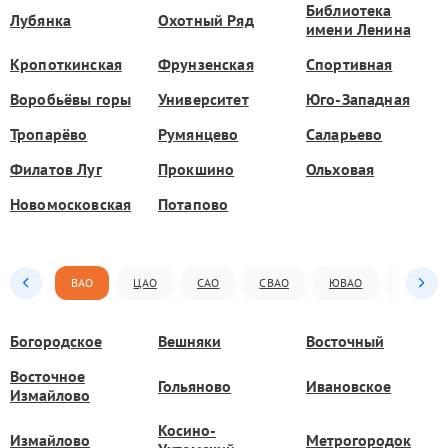
Библиотека
Лубянка
Охотный Ряд
имени Ленина
Кропоткинская
Фрунзенская
Спортивная
Воробьёвы горы
Университет
Юго-Западная
Тропарёво
Румянцево
Саларьево
Филатов Луг
Прокшино
Ольховая
Новомосковская
Потапово
ВАО
ЦАО
САО
СВАО
ЮВАО
ЮАО
Богородское
Вешняки
Восточный
Восточное
Гольяново
Ивановское
Измайлово
Косино-
Измайлово
Метрогородок