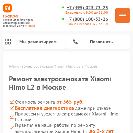
+7 (495) 023-73-25
Ежедневно с 9:00 до 21:00
FIX-XIAOMI
+7 (800) 100-33-26
Ремонт устройств Xiaomi
Специализированный
Звонок бесплатный по РФ
cервисный центр г.
Москва
Мы ремонтируем
Позвонить
оскве
Ремонт электросамоката Xiaomi Himo L2 в Москве
Ремонт электросамоката Xiaomi
Himo L2 в Москве
от 365 руб.
Стоимость ремонта
Бесплатная диагностика
даже при отказе
Привезем и увезем электросамокат Xiaomi Himo
L2 сами
Ремонт роботов-пылесосов Xiaomi
Ремонт массажных кресел Xiaomi
Ремонт видеорегистраторов Xiaomi
Ремонт пароочистителей Xiaomi
Ремонт камер видеонаблюдения Xiaomi
Ремонт вертикальных пылесосов Xiaomi
Ремонт электровелосипедов Xiaomi
Ремонт стиральных машин Xiaomi
Гарантия на наши работы по ремонту
до 3-х лет
электросамокатов Xiaomi Himo L2