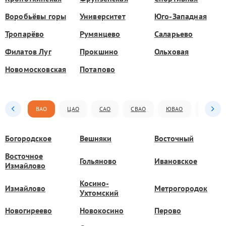
Воробьёвы горы
Университет
Юго-Западная
Тропарёво
Румянцево
Саларьево
Филатов Луг
Прокшино
Ольховая
Новомосковская
Потапово
ВАО
ЦАО
САО
СВАО
ЮВАО
ЮАО
Богородское
Вешняки
Восточный
Восточное
Гольяново
Ивановское
Измайлово
Косино-
Измайлово
Метрогородок
Ухтомский
Новогиреево
Новокосино
Перово