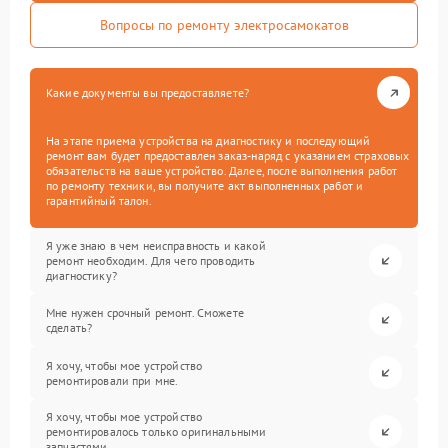
Вопросы по ремонту электросамокатов
Какие документы вы предоставляете?
На этапе приема устройства на диагностику и последующий
ремонт вам будет предоставлен заказ-наряд с указанием страховых
обязательств на ваше устройство. Далее, после выполнения работ
по ремонту техники, вы получите акт выполненных работ и
гарантийный талон.
Я уже знаю в чем неисправность и какой
ремонт необходим. Для чего проводить
диагностику?
Мне нужен срочный ремонт. Сможете
сделать?
Я хочу, чтобы мое устройство
ремонтировали при мне.
Я хочу, чтобы мое устройство
ремонтировалось только оригинальными
запчастями.