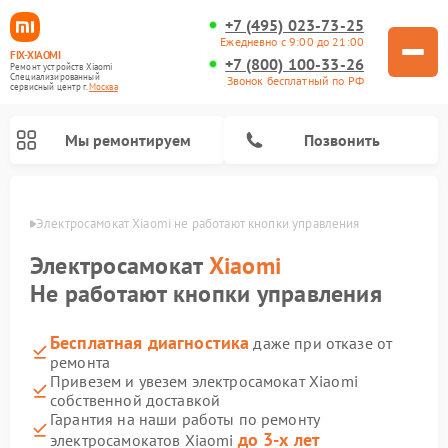
+7 (495) 023-73-25
Ежедневно с 9:00 до 21:00
FIX-XIAOMI
+7 (800) 100-33-26
Ремонт устройств Xiaomi
Специализированный
Звонок бесплатный по РФ
cервисный центр г.
Москва
Мы ремонтируем
Позвонить
оскве
Электросамокат Xiaomi не работают кнопки управления
Электросамокат
Xiaomi
Не работают кнопки управления
Бесплатная диагностика
даже при отказе от
ремонта
Привезем и увезем электросамокат Xiaomi
собственной доставкой
Ремонт роботов-пылесосов Xiaomi
Ремонт массажных кресел Xiaomi
Ремонт видеорегистраторов Xiaomi
Ремонт пароочистителей Xiaomi
Ремонт камер видеонаблюдения Xiaomi
Ремонт вертикальных пылесосов Xiaomi
Ремонт электровелосипедов Xiaomi
Ремонт стиральных машин Xiaomi
Гарантия на наши работы по ремонту
до 3-х лет
электросамокатов Xiaomi