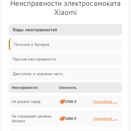
Неисправности электросамоката
Xiaomi
Виды неисправностей
Питание и батарея
Прочие неисправности
Двигатель и ходовая часть
Неисправности
Стоимость
Тормоза и безопасность
Не держит заряд
2500 ₽
Подробнее →
Подвеска и колеса
Не показывает уровень
Электроника и управление
2000 ₽
Подробнее →
батареи