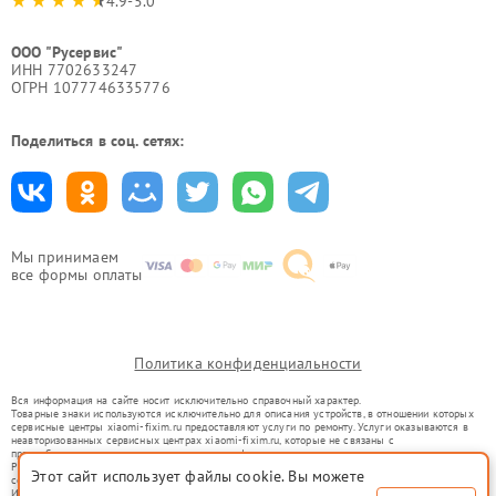
4.9-5.0
ООО "Русервис"
ИНН 7702633247
ОГРН 1077746335776
Поделиться в соц. сетях:
Мы принимаем
все формы оплаты
Политика конфиденциальности
Вся информация на сайте носит исключительно справочный характер.
Товарные знаки используются исключительно для описания устройств, в отношении которых
сервисные центры xiaomi-fixim.ru предоставляют услуги по ремонту. Услуги оказываются в
неавторизованных сервисных центрах xiaomi-fixim.ru, которые не связаны с
правообладателями товарных знаков или их официальными представителями.
Ремонт осуществляется для устройств, уже введенных в гражданский оборот в соответствии
Этот сайт использует файлы cookie. Вы можете
со статьей 1487 ГК РФ.
Использование товарных знаков не преследует цели индивидуализации услуг или введения