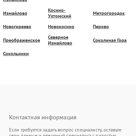
Косино-
Измайлово
Метрогородок
Ухтомский
Новогиреево
Новокосино
Перово
Северное
Преображенское
Соколиная Гора
Измайлово
Сокольники
Контактная информация
Если требуется задать вопрос специалисту, оставьте
свои данные и дежурный специалист с радостью