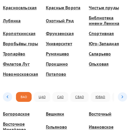
Красносельская
Красные Ворота
Чистые пруды
Библиотека
Лубянка
Охотный Ряд
имени Ленина
Кропоткинская
Фрунзенская
Спортивная
Воробьёвы горы
Университет
Юго-Западная
Тропарёво
Румянцево
Саларьево
Филатов Луг
Прокшино
Ольховая
Новомосковская
Потапово
ВАО
ЦАО
САО
СВАО
ЮВАО
ЮАО
Богородское
Вешняки
Восточный
Восточное
Гольяново
Ивановское
Измайлово