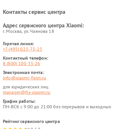
Ремонт электровелосипедов
Ремонт экшн-камер Xiaomi
Xiaomi
Контакты сервис центра
Ремонт стиральных машин
Ремонт смарт-часов Xiaomi
Xiaomi
Адрес сервисного центра Xiaomi:
г. Москва, ул. Чаянова 18
Горячая линия:
+7 (495) 023-73-25
Контактный телефон:
8 (800) 100-33-26
Электронная почта:
info@xiaomi-fixim.ru
для юридических лиц
manager@fix-xiaomi.ru
График работы:
ПН-ВСК с 9:00 до 21:00 без перерывов и выходных
Рейтинг сервисного центра