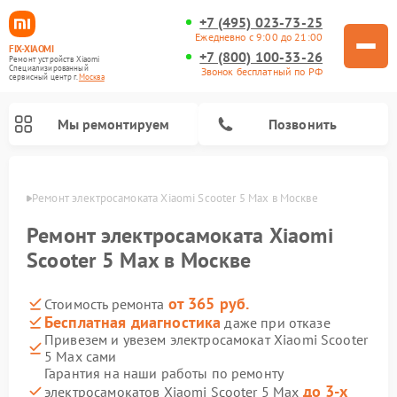
+7 (495) 023-73-25
Ежедневно с 9:00 до 21:00
FIX-XIAOMI
+7 (800) 100-33-26
Ремонт устройств Xiaomi
Специализированный
Звонок бесплатный по РФ
cервисный центр г.
Москва
Мы ремонтируем
Позвонить
оскве
Ремонт электросамоката Xiaomi Scooter 5 Max в Москве
Ремонт электросамоката Xiaomi
Scooter 5 Max в Москве
от 365 руб.
Стоимость ремонта
Бесплатная диагностика
даже при отказе
Привезем и увезем электросамокат Xiaomi Scooter
5 Max сами
Ремонт роботов-пылесосов Xiaomi
Ремонт массажных кресел Xiaomi
Ремонт видеорегистраторов Xiaomi
Ремонт пароочистителей Xiaomi
Ремонт камер видеонаблюдения Xiaomi
Ремонт вертикальных пылесосов Xiaomi
Ремонт электровелосипедов Xiaomi
Ремонт стиральных машин Xiaomi
Гарантия на наши работы по ремонту
до 3-х
электросамокатов Xiaomi Scooter 5 Max