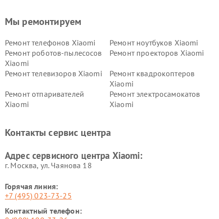
Мы ремонтируем
Ремонт телефонов Xiaomi
Ремонт ноутбуков Xiaomi
Ремонт роботов-пылесосов
Ремонт проекторов Xiaomi
Xiaomi
Ремонт телевизоров Xiaomi
Ремонт квадрокоптеров
Xiaomi
Ремонт отпаривателей
Ремонт электросамокатов
Xiaomi
Xiaomi
Ремонт электровелосипедов
Ремонт экшн-камер Xiaomi
Xiaomi
Контакты сервис центра
Ремонт стиральных машин
Ремонт смарт-часов Xiaomi
Xiaomi
Адрес сервисного центра Xiaomi:
г. Москва, ул. Чаянова 18
Горячая линия:
+7 (495) 023-73-25
Контактный телефон: