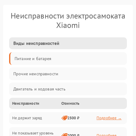
Неисправности электросамоката
Xiaomi
Виды неисправностей
Питание и батарея
Прочие неисправности
Двигатель и ходовая часть
Неисправности
Стоимость
Тормоза и безопасность
Не держит заряд
2500 ₽
Подробнее →
Подвеска и колеса
Не показывает уровень
Электроника и управление
2000 ₽
Подробнее →