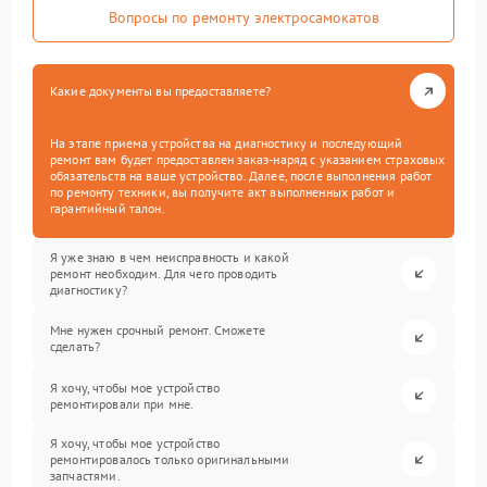
Вопросы по ремонту электросамокатов
Какие документы вы предоставляете?
На этапе приема устройства на диагностику и последующий
ремонт вам будет предоставлен заказ-наряд с указанием страховых
обязательств на ваше устройство. Далее, после выполнения работ
по ремонту техники, вы получите акт выполненных работ и
гарантийный талон.
Я уже знаю в чем неисправность и какой
ремонт необходим. Для чего проводить
диагностику?
Мне нужен срочный ремонт. Сможете
сделать?
Я хочу, чтобы мое устройство
ремонтировали при мне.
Я хочу, чтобы мое устройство
ремонтировалось только оригинальными
запчастями.