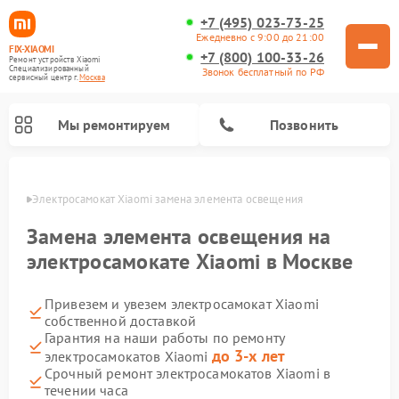
+7 (495) 023-73-25
Ежедневно с 9:00 до 21:00
FIX-XIAOMI
+7 (800) 100-33-26
Ремонт устройств Xiaomi
Специализированный
Звонок бесплатный по РФ
cервисный центр г.
Москва
Мы ремонтируем
Позвонить
оскве
Электросамокат Xiaomi замена элемента освещения
Замена элемента освещения на
электросамокате Xiaomi в Москве
Привезем и увезем электросамокат Xiaomi
собственной доставкой
Гарантия на наши работы по ремонту
до 3-х лет
электросамокатов Xiaomi
Ремонт роботов-пылесосов Xiaomi
Ремонт массажных кресел Xiaomi
Ремонт видеорегистраторов Xiaomi
Ремонт пароочистителей Xiaomi
Ремонт камер видеонаблюдения Xiaomi
Ремонт вертикальных пылесосов Xiaomi
Ремонт электровелосипедов Xiaomi
Ремонт стиральных машин Xiaomi
Срочный ремонт электросамокатов Xiaomi в
течении часа