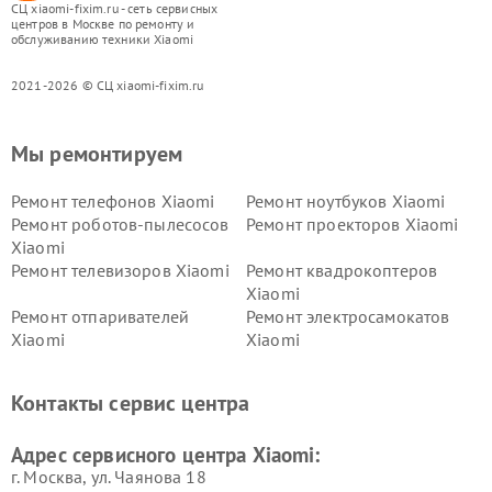
СЦ xiaomi-fixim.ru - сеть сервисных
центров в Москве по ремонту и
обслуживанию техники Xiaomi
2021-2026 © СЦ xiaomi-fixim.ru
Мы ремонтируем
Ремонт телефонов Xiaomi
Ремонт ноутбуков Xiaomi
Ремонт роботов-пылесосов
Ремонт проекторов Xiaomi
Xiaomi
Ремонт телевизоров Xiaomi
Ремонт квадрокоптеров
Xiaomi
Ремонт отпаривателей
Ремонт электросамокатов
Xiaomi
Xiaomi
Ремонт электровелосипедов
Ремонт экшн-камер Xiaomi
Xiaomi
Контакты сервис центра
Ремонт стиральных машин
Ремонт смарт-часов Xiaomi
Xiaomi
Адрес сервисного центра Xiaomi:
г. Москва, ул. Чаянова 18