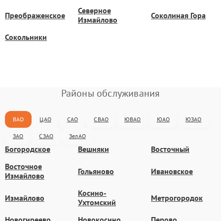
Северное
Преображенское
Соколиная Гора
Измайлово
Сокольники
Районы обслуживания
ВАО
ЦАО
САО
СВАО
ЮВАО
ЮАО
ЮЗАО
ЗАО
СЗАО
ЗелАО
Богородское
Вешняки
Восточный
Восточное
Гольяново
Ивановское
Измайлово
Косино-
Измайлово
Метрогородок
Ухтомский
Новогиреево
Новокосино
Перово