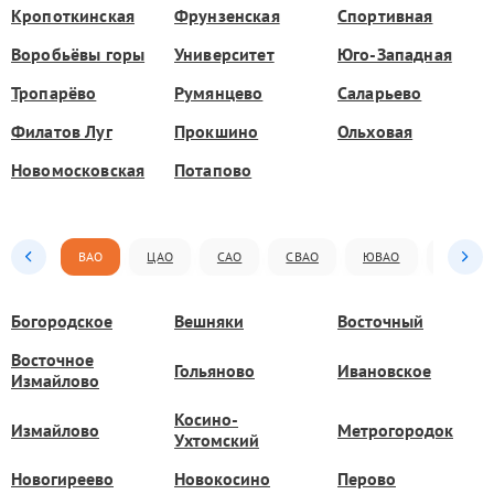
Кропоткинская
Фрунзенская
Спортивная
Воробьёвы горы
Университет
Юго-Западная
Тропарёво
Румянцево
Саларьево
Филатов Луг
Прокшино
Ольховая
Новомосковская
Потапово
ВАО
ЦАО
САО
СВАО
ЮВАО
ЮАО
Богородское
Вешняки
Восточный
Восточное
Гольяново
Ивановское
Измайлово
Косино-
Измайлово
Метрогородок
Ухтомский
Новогиреево
Новокосино
Перово