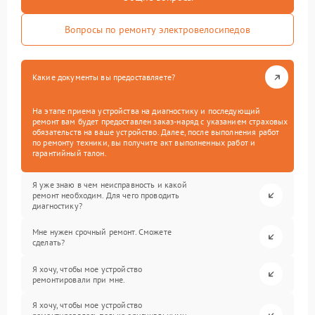
Вопросы по ремонту электровелосипедов
Какие документы вы предоставляете?
На этапе приема устройства на диагностику и последующий
ремонт вам будет предоставлен заказ-наряд с указанием страховых
обязательств на ваше устройство. Далее, после выполнения работ
по ремонту техники, вы получите акт выполненных работ и
гарантийный талон.
Я уже знаю в чем неисправность и какой
ремонт необходим. Для чего проводить
диагностику?
Мне нужен срочный ремонт. Сможете
сделать?
Я хочу, чтобы мое устройство
ремонтировали при мне.
Я хочу, чтобы мое устройство