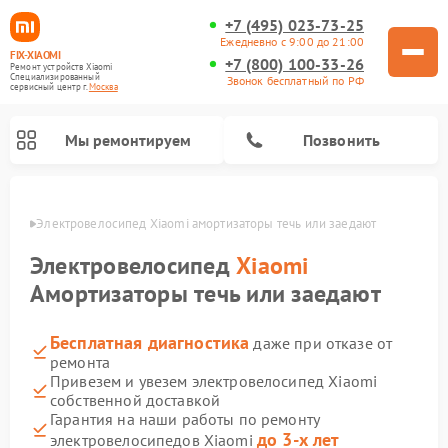
+7 (495) 023-73-25
Ежедневно с 9:00 до 21:00
FIX-XIAOMI
+7 (800) 100-33-26
Ремонт устройств Xiaomi
Специализированный
Звонок бесплатный по РФ
cервисный центр г.
Москва
Мы ремонтируем
Позвонить
оскве
Электровелосипед Xiaomi амортизаторы течь или заедают
Электровелосипед
Xiaomi
Амортизаторы течь или заедают
Бесплатная диагностика
даже при отказе от
ремонта
Привезем и увезем электровелосипед Xiaomi
собственной доставкой
Ремонт роботов-пылесосов Xiaomi
Ремонт массажных кресел Xiaomi
Ремонт видеорегистраторов Xiaomi
Ремонт пароочистителей Xiaomi
Ремонт камер видеонаблюдения Xiaomi
Ремонт вертикальных пылесосов Xiaomi
Ремонт электросамокатов Xiaomi
Ремонт стиральных машин Xiaomi
Гарантия на наши работы по ремонту
до 3-х лет
электровелосипедов Xiaomi