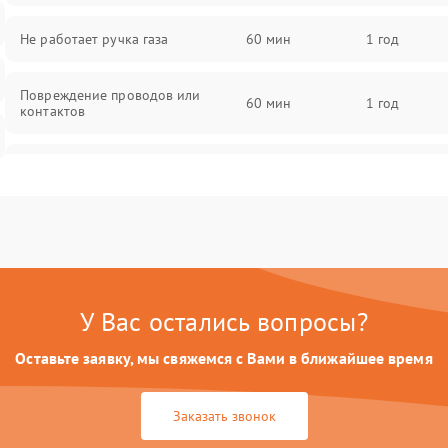
Не работает ручка газа
60 мин
1 год
Повреждение проводов или
60 мин
1 год
контактов
Неисправность мотор-колеса
60 мин
1 год
Проблемы с зарядным
60 мин
1 год
устройством
У Вас остались вопросы?
Оставьте заявку, мы свяжемся с Вами в ближайшее время
Заказать звонок