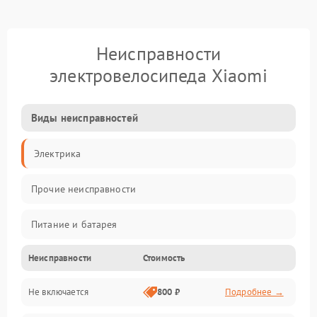
Неисправности
электровелосипеда Xiaomi
Виды неисправностей
Электрика
Прочие неисправности
Питание и батарея
Неисправности
Стоимость
Двигатель и ходовая часть
Не включается
800 ₽
Подробнее →
Тормоза и безопасность