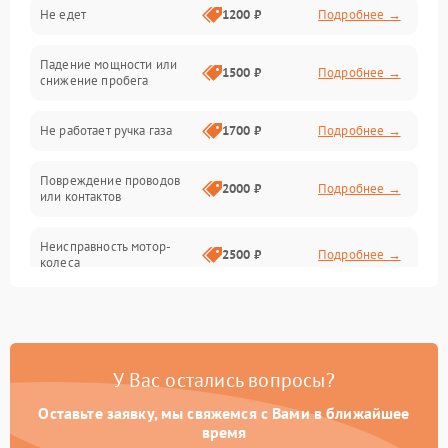
Не едет
1200 ₽
Подробнее →
Подвеска и колеса
Падение мощности или
Электроника и управление
1500 ₽
Подробнее →
снижение пробега
Механические повреждения
Не работает ручка газа
1700 ₽
Подробнее →
Электроника
Повреждение проводов
2000 ₽
Подробнее →
или контактов
Механика
Неисправность мотор-
2500 ₽
Подробнее →
колеса
Проблемы с зарядным
1400 ₽
Подробнее →
устройством
У Вас остались вопросы?
Оставьте заявку, мы свяжемся с Вами в ближайшее
время