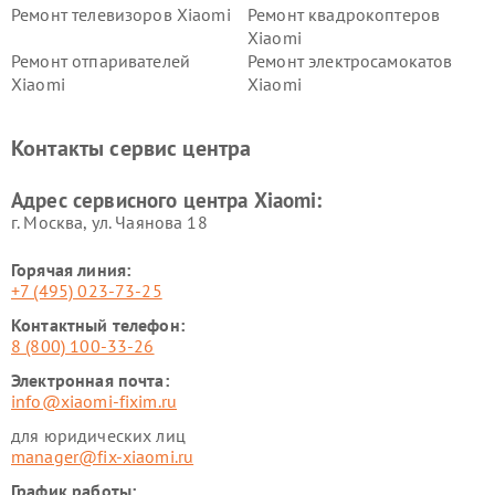
Ремонт телевизоров Xiaomi
Ремонт квадрокоптеров
Xiaomi
Ремонт отпаривателей
Ремонт электросамокатов
Xiaomi
Xiaomi
Ремонт электровелосипедов
Ремонт экшн-камер Xiaomi
Xiaomi
Контакты сервис центра
Ремонт стиральных машин
Ремонт смарт-часов Xiaomi
Xiaomi
Адрес сервисного центра Xiaomi:
г. Москва, ул. Чаянова 18
Горячая линия:
+7 (495) 023-73-25
Контактный телефон:
8 (800) 100-33-26
Электронная почта:
info@xiaomi-fixim.ru
для юридических лиц
manager@fix-xiaomi.ru
График работы: