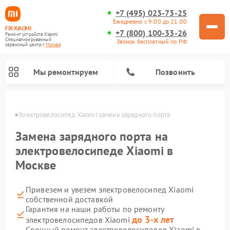
+7 (495) 023-73-25
Ежедневно с 9:00 до 21:00
FIX-XIAOMI
+7 (800) 100-33-26
Ремонт устройств Xiaomi
Специализированный
Звонок бесплатный по РФ
cервисный центр г.
Москва
Мы ремонтируем
Позвонить
оскве
Электровелосипед Xiaomi замена зарядного порта
Замена зарядного порта на
электровелосипеде Xiaomi в
Москве
Привезем и увезем электровелосипед Xiaomi
собственной доставкой
Гарантия на наши работы по ремонту
Ремонт роботов-пылесосов Xiaomi
Ремонт массажных кресел Xiaomi
Ремонт видеорегистраторов Xiaomi
Ремонт пароочистителей Xiaomi
Ремонт камер видеонаблюдения Xiaomi
Ремонт вертикальных пылесосов Xiaomi
Ремонт электросамокатов Xiaomi
Ремонт стиральных машин Xiaomi
до 3-х лет
электровелосипедов Xiaomi
Срочный ремонт электровелосипедов Xiaomi в