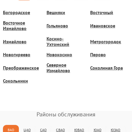
Богородское
Вешняки
Восточный
Восточное
Гольяново
Ивановское
Измайлово
Косино-
Измайлово
Метрогородок
Ухтомский
Новогиреево
Новокосино
Перово
Северное
Преображенское
Соколиная Гора
Измайлово
Сокольники
Районы обслуживания
ВАО
ЦАО
САО
СВАО
ЮВАО
ЮАО
ЮЗАО