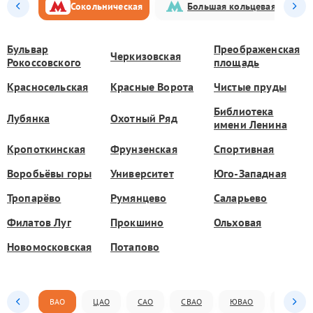
Сокольническая
Большая кольцевая
Бульвар
Преображенская
Черкизовская
Рокоссовского
площадь
Красносельская
Красные Ворота
Чистые пруды
Библиотека
Лубянка
Охотный Ряд
имени Ленина
Кропоткинская
Фрунзенская
Спортивная
Воробьёвы горы
Университет
Юго-Западная
Тропарёво
Румянцево
Саларьево
Филатов Луг
Прокшино
Ольховая
Новомосковская
Потапово
ВАО
ЦАО
САО
СВАО
ЮВАО
ЮАО