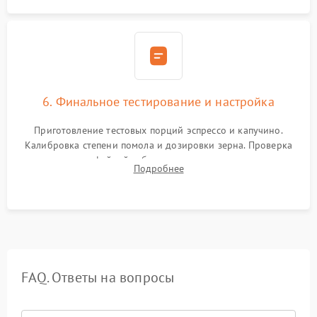
6. Финальное тестирование и настройка
Приготовление тестовых порций эспрессо и капучино.
Калибровка степени помола и дозировки зерна. Проверка
плотности кофейной таблетки, температуры напитка и
Подробнее
качества молочной пены. Контроль отсутствия посторонних
шумов и протечек.
FAQ. Ответы на вопросы