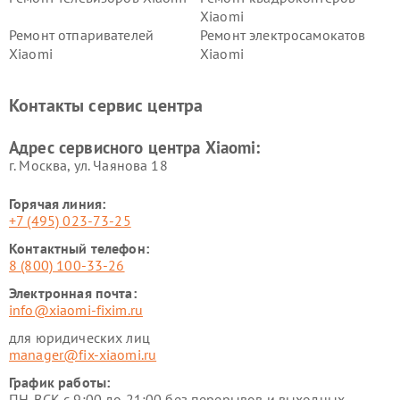
Xiaomi
Ремонт отпаривателей
Ремонт электросамокатов
Xiaomi
Xiaomi
Ремонт электровелосипедов
Ремонт экшн-камер Xiaomi
Xiaomi
Контакты сервис центра
Ремонт стиральных машин
Ремонт смарт-часов Xiaomi
Xiaomi
Адрес сервисного центра Xiaomi:
г. Москва, ул. Чаянова 18
Горячая линия:
+7 (495) 023-73-25
Контактный телефон:
8 (800) 100-33-26
Электронная почта:
info@xiaomi-fixim.ru
для юридических лиц
manager@fix-xiaomi.ru
График работы:
ПН-ВСК с 9:00 до 21:00 без перерывов и выходных