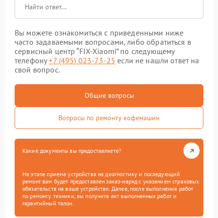
Вы можете ознакомиться с приведенными ниже
часто задаваемыми вопросами, либо обратиться в
сервисный центр “FIX-Xiaomi” по следующему
телефону
+7 (495) 023-73-25
если не нашли ответ на
свой вопрос.
Общие вопросы
Вопросы по ремонту кофемашин
Какие документы вы предоставляете?
На этапе приема устройства на диагностику и последующий
ремонт вам будет предоставлен заказ-наряд с указанием страховых
обязательств на ваше устройство. Далее, после выполнения работ
по ремонту техники, вы получите акт выполненных работ и
гарантийный талон.