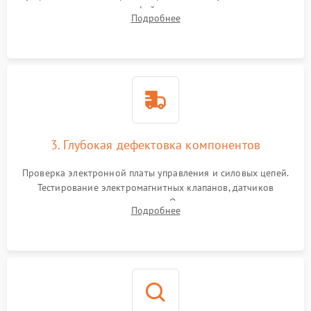
внутренних узлов от кофейных масел, жмыха и накипи.
Подробнее
Промывка дренажных каналов и фильтров с использованием
специализированной химии.
3. Глубокая дефектовка компонентов
Проверка электронной платы управления и силовых цепей.
Тестирование электромагнитных клапанов, датчиков
температуры и расходомера. Оценка степени износа
Подробнее
жерновов кофемолки, уплотнительных колец гидросистемы
и шестерней редуктора.