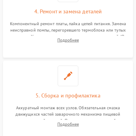
4. Ремонт и замена деталей
Компонентный ремонт платы, пайка цепей питания. Замена
неисправной помпы, перегоревшего термоблока или тупых
жерновов. Установка новых силиконовых уплотнителей (O-
Подробнее
ring) и тефлоновых трубок для надежного устранения
протечек.
5. Сборка и профилактика
Аккуратный монтаж всех узлов. Обязательная смазка
движущихся частей заварочного механизма пищевой
силиконовой смазкой. Проведение программной
Подробнее
декальцинации и очистки системы от кофейных масел.
Надежная фиксация всех соединений.