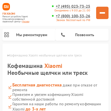
+7 (495) 023-73-25
Ежедневно с 9:00 до 21:00
FIX-XIAOMI
+7 (800) 100-33-26
Ремонт устройств Xiaomi
Специализированный
Звонок бесплатный по РФ
cервисный центр г.
Москва
Мы ремонтируем
Позвонить
оскве
Кофемашина Xiaomi необычные щелчки или треск
Кофемашина
Xiaomi
Необычные щелчки или треск
Бесплатная диагностика
даже при отказе от
ремонта
Привезем и увезем кофемашину Xiaomi
собственной доставкой
Ремонт вертикальных пылесосов Xiaomi
Ремонт роботов-пылесосов Xiaomi
Ремонт электровелосипедов Xiaomi
Ремонт стиральных машин Xiaomi
Ремонт видеорегистраторов Xiaomi
Ремонт пароочистителей Xiaomi
Ремонт камер видеонаблюдения Xiaomi
Ремонт электросамокатов Xiaomi
Ремонт массажных кресел Xiaomi
Гарантия на наши работы по ремонту кофемашин
до 3-х лет
Xiaomi