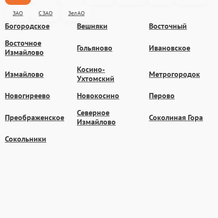
ЗАО
СЗАО
ЗелАО
Богородское
Вешняки
Восточный
Восточное
Гольяново
Ивановское
Измайлово
Косино-
Измайлово
Метрогородок
Ухтомский
Новогиреево
Новокосино
Перово
Северное
Преображенское
Соколиная Гора
Измайлово
Сокольники