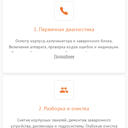
1. Первичная диагностика
Осмотр корпуса, капучинатора и заварочного блока.
Включение аппарата, проверка кодов ошибок и индикации.
Оценка работы помпы, термоблока и кофемолки на слух.
Подробнее
Измерение температуры и давления воды для выявления
локализации поломки.
2. Разборка и очистка
Снятие корпусных панелей, демонтаж заварочного
устройства, диспенсера и гидросистемы. Глубокая очистка