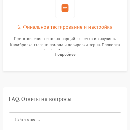
6. Финальное тестирование и настройка
Приготовление тестовых порций эспрессо и капучино.
Калибровка степени помола и дозировки зерна. Проверка
плотности кофейной таблетки, температуры напитка и
Подробнее
качества молочной пены. Контроль отсутствия посторонних
шумов и протечек.
FAQ. Ответы на вопросы