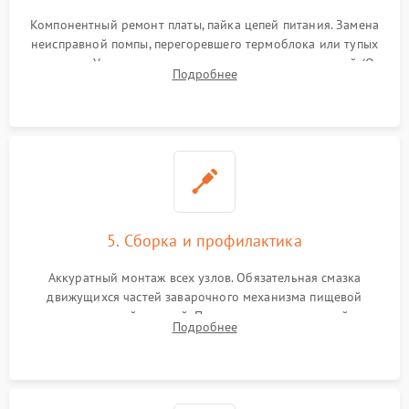
Компонентный ремонт платы, пайка цепей питания. Замена
неисправной помпы, перегоревшего термоблока или тупых
жерновов. Установка новых силиконовых уплотнителей (O-
Подробнее
ring) и тефлоновых трубок для надежного устранения
протечек.
5. Сборка и профилактика
Аккуратный монтаж всех узлов. Обязательная смазка
движущихся частей заварочного механизма пищевой
силиконовой смазкой. Проведение программной
Подробнее
декальцинации и очистки системы от кофейных масел.
Надежная фиксация всех соединений.