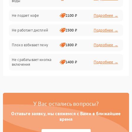
воды
Проблемы с капучинатором и паром
Не подает кофе
2100 ₽
Подробнее →
Управление и электроника
Не работает дисплей
2500 ₽
Подробнее →
Программное обеспечение
Плохо взбивает пену
1800 ₽
Подробнее →
Не срабатывает кнопка
1400 ₽
Подробнее →
включения
Запах гари при работе
1800 ₽
Подробнее →
Постоянные сбои в работе
1500 ₽
Подробнее →
У Вас остались вопросы?
Оставьте заявку, мы свяжемся с Вами в ближайшее
время