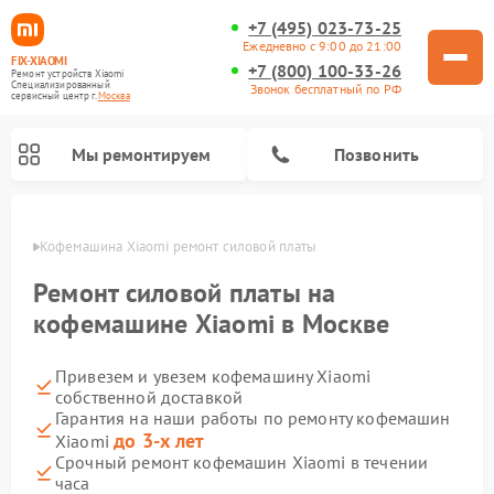
+7 (495) 023-73-25
Ежедневно с 9:00 до 21:00
FIX-XIAOMI
+7 (800) 100-33-26
Ремонт устройств Xiaomi
Специализированный
Звонок бесплатный по РФ
cервисный центр г.
Москва
Мы ремонтируем
Позвонить
оскве
Кофемашина Xiaomi ремонт силовой платы
Ремонт силовой платы на
кофемашине Xiaomi в Москве
Привезем и увезем кофемашину Xiaomi
собственной доставкой
Гарантия на наши работы по ремонту кофемашин
до 3-х лет
Xiaomi
Ремонт вертикальных пылесосов Xiaomi
Ремонт роботов-пылесосов Xiaomi
Ремонт электровелосипедов Xiaomi
Ремонт стиральных машин Xiaomi
Ремонт видеорегистраторов Xiaomi
Ремонт пароочистителей Xiaomi
Ремонт камер видеонаблюдения Xiaomi
Ремонт электросамокатов Xiaomi
Ремонт массажных кресел Xiaomi
Срочный ремонт кофемашин Xiaomi в течении
часа