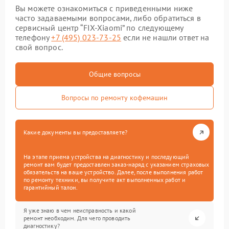
Вы можете ознакомиться с приведенными ниже
часто задаваемыми вопросами, либо обратиться в
сервисный центр “FIX-Xiaomi” по следующему
телефону
+7 (495) 023-73-25
если не нашли ответ на
свой вопрос.
Общие вопросы
Вопросы по ремонту кофемашин
Какие документы вы предоставляете?
На этапе приема устройства на диагностику и последующий
ремонт вам будет предоставлен заказ-наряд с указанием страховых
обязательств на ваше устройство. Далее, после выполнения работ
по ремонту техники, вы получите акт выполненных работ и
гарантийный талон.
Я уже знаю в чем неисправность и какой
ремонт необходим. Для чего проводить
диагностику?