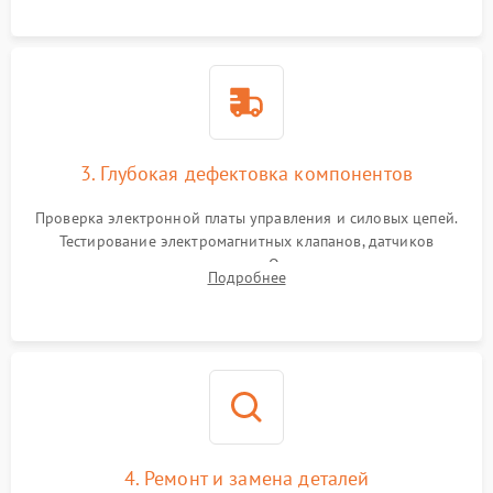
специализированной химии.
3. Глубокая дефектовка компонентов
Проверка электронной платы управления и силовых цепей.
Тестирование электромагнитных клапанов, датчиков
температуры и расходомера. Оценка степени износа
Подробнее
жерновов кофемолки, уплотнительных колец гидросистемы
и шестерней редуктора.
4. Ремонт и замена деталей