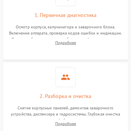
1. Первичная диагностика
Осмотр корпуса, капучинатора и заварочного блока.
Включение аппарата, проверка кодов ошибок и индикации.
Оценка работы помпы, термоблока и кофемолки на слух.
Подробнее
Измерение температуры и давления воды для выявления
локализации поломки.
2. Разборка и очистка
Снятие корпусных панелей, демонтаж заварочного
устройства, диспенсера и гидросистемы. Глубокая очистка
внутренних узлов от кофейных масел, жмыха и накипи.
Подробнее
Промывка дренажных каналов и фильтров с использованием