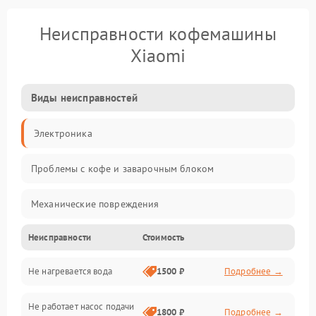
Неисправности кофемашины
Xiaomi
Виды неисправностей
Электроника
Проблемы с кофе и заварочным блоком
Механические повреждения
Неисправности
Стоимость
Прочие неисправности
Не нагревается вода
1500 ₽
Подробнее →
Включение и работа
Не работает насос подачи
Проблемы с водой
1800 ₽
Подробнее →