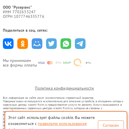
ООО "Русервис"
ИНН 7702633247
ОГРН 1077746335776
Поделиться в соц. сетях:
Мы принимаем
все формы оплаты
Политика конфиденциальности
Вся информация на сайте носит исключительно справочный характер.
Товарные знаки используются исключительно для описания устройств, в отношении которых
сервисные центры xiaomi-fixim.ru предоставляют услуги по ремонту. Услуги оказываются в
неавторизованных сервисных центрах xiaomi-fixim.ru, которые не связаны с
правообладателями товарных знаков или их официальными представителями.
Ремонт осуществляется для устройств, уже введенных в гражданский оборот в соответствии
Этот сайт использует файлы cookie. Вы можете
со статьей 1487 ГК РФ.
Использование товарных знаков не преследует цели индивидуализации услуг или введения
ознакомиться с
правилами использования
Согласен
потребителей в заблуждение, а служит для информирования о предоставляемых услугах по
ремонту техники указанных брендов.