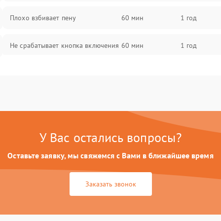
Плохо взбивает пену
60 мин
1 год
Не срабатывает кнопка включения
60 мин
1 год
Запах гари при работе
60 мин
1 год
Постоянные сбои в работе
60 мин
1 год
У Вас остались вопросы?
Оставьте заявку, мы свяжемся с Вами в ближайшее время
Заказать звонок