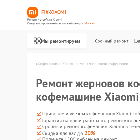
FIX-XIAOMI
Ремонт устройств Xiaomi
Специализированный cервисный центр г.
Москва
Мы ремонтируем
Срочный ремонт
Це
ин Xiaomi в Москве
Кофемашина Xiaomi ремонт жерновов кофемолки
Ремонт жерновов к
кофемашине Xiaomi
Привезем и увезем кофемашину Xiaomi со
Гарантия на наши работы по ремонту коф
Срочный ремонт кофемашин Xiaomi в тече
20%
Скидка для вас до
Получите 1500 рублей на ремонт
Ремонт роботов-пылесосов Xiaomi
Ремонт квадрокоптеров Xiaomi
Ремонт электросамокатов Xiaomi
Ремонт электровелосипедов Xiaomi
Ремонт стиральных машин Xiaomi
Ремонт вертикальных пылесосов Xiaomi
Ремонт парогенераторов Xiaomi
Ремонт массажных кресел Xiaomi
Ремонт камер видеонаблюдения Xiaomi
Ремонт видеорегистраторов Xiaomi
Ремонт пароочистителей Xiaomi