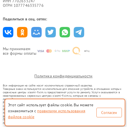
ИНН 7702633247
ОГРН 1077746335776
Поделиться в соц. сетях:
Мы принимаем
все формы оплаты
Политика конфиденциальности
Вся информация на сайте носит исключительно справочный характер.
Товарные знаки используются исключительно для описания устройств, в отношении которых
сервисные центры xiaomi-fixim.ru предоставляют услуги по ремонту. Услуги оказываются в
неавторизованных сервисных центрах xiaomi-fixim.ru, которые не связаны с
правообладателями товарных знаков или их официальными представителями.
Ремонт осуществляется для устройств, уже введенных в гражданский оборот в соответствии
Этот сайт использует файлы cookie. Вы можете
со статьей 1487 ГК РФ.
Использование товарных знаков не преследует цели индивидуализации услуг или введения
ознакомиться с
правилами использования
Согласен
потребителей в заблуждение, а служит для информирования о предоставляемых услугах по
ремонту техники указанных брендов.
файлов cookie
Представленная на сайте информация не является публичной офертой, определяемой
положениями Статьи 437(2) Гражданского кодекса РФ