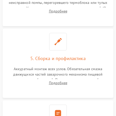
неисправной помпы, перегоревшего термоблока или тупых
жерновов. Установка новых силиконовых уплотнителей (O-
Подробнее
ring) и тефлоновых трубок для надежного устранения
протечек.
5. Сборка и профилактика
Аккуратный монтаж всех узлов. Обязательная смазка
движущихся частей заварочного механизма пищевой
силиконовой смазкой. Проведение программной
Подробнее
декальцинации и очистки системы от кофейных масел.
Надежная фиксация всех соединений.