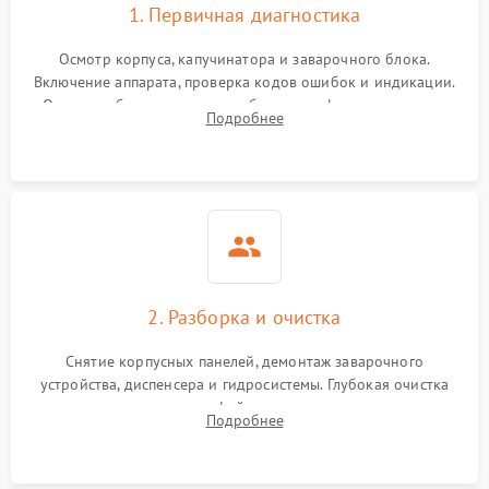
1. Первичная диагностика
Осмотр корпуса, капучинатора и заварочного блока.
Включение аппарата, проверка кодов ошибок и индикации.
Оценка работы помпы, термоблока и кофемолки на слух.
Подробнее
Измерение температуры и давления воды для выявления
локализации поломки.
2. Разборка и очистка
Снятие корпусных панелей, демонтаж заварочного
устройства, диспенсера и гидросистемы. Глубокая очистка
внутренних узлов от кофейных масел, жмыха и накипи.
Подробнее
Промывка дренажных каналов и фильтров с использованием
специализированной химии.