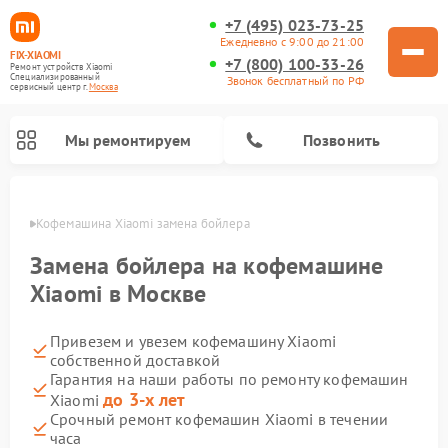
+7 (495) 023-73-25
Ежедневно с 9:00 до 21:00
FIX-XIAOMI
+7 (800) 100-33-26
Ремонт устройств Xiaomi
Специализированный
Звонок бесплатный по РФ
cервисный центр г.
Москва
Мы ремонтируем
Позвонить
оскве
Кофемашина Xiaomi замена бойлера
Замена бойлера на кофемашине
Xiaomi в Москве
Привезем и увезем кофемашину Xiaomi
собственной доставкой
Гарантия на наши работы по ремонту кофемашин
до 3-х лет
Xiaomi
Ремонт вертикальных пылесосов Xiaomi
Ремонт роботов-пылесосов Xiaomi
Ремонт электровелосипедов Xiaomi
Ремонт стиральных машин Xiaomi
Ремонт видеорегистраторов Xiaomi
Ремонт пароочистителей Xiaomi
Ремонт камер видеонаблюдения Xiaomi
Ремонт электросамокатов Xiaomi
Ремонт массажных кресел Xiaomi
Срочный ремонт кофемашин Xiaomi в течении
часа