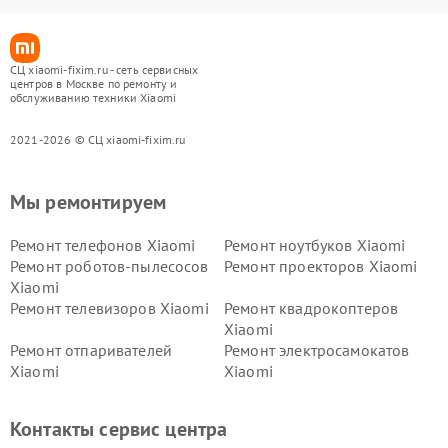
СЦ xiaomi-fixim.ru - сеть сервисных
центров в Москве по ремонту и
обслуживанию техники Xiaomi
2021-2026 © СЦ xiaomi-fixim.ru
Мы ремонтируем
Ремонт телефонов Xiaomi
Ремонт ноутбуков Xiaomi
Ремонт роботов-пылесосов
Ремонт проекторов Xiaomi
Xiaomi
Ремонт телевизоров Xiaomi
Ремонт квадрокоптеров
Xiaomi
Ремонт отпаривателей
Ремонт электросамокатов
Xiaomi
Xiaomi
Ремонт электровелосипедов
Ремонт экшн-камер Xiaomi
Xiaomi
Контакты сервис центра
Ремонт стиральных машин
Ремонт смарт-часов Xiaomi