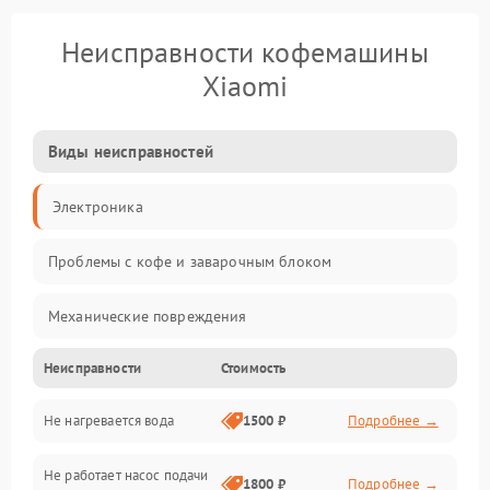
Неисправности кофемашины
Xiaomi
Виды неисправностей
Электроника
Проблемы с кофе и заварочным блоком
Механические повреждения
Неисправности
Стоимость
Прочие неисправности
Не нагревается вода
1500 ₽
Подробнее →
Включение и работа
Не работает насос подачи
Проблемы с водой
1800 ₽
Подробнее →