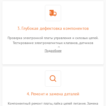
3. Глубокая дефектовка компонентов
Проверка электронной платы управления и силовых цепей.
Тестирование электромагнитных клапанов, датчиков
температуры и расходомера. Оценка степени износа
Подробнее
жерновов кофемолки, уплотнительных колец гидросистемы
и шестерней редуктора.
4. Ремонт и замена деталей
Компонентный ремонт платы, пайка цепей питания. Замена