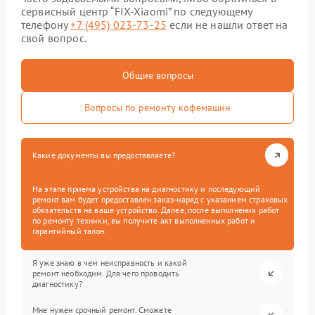
сервисный центр “FIX-Xiaomi” по следующему
телефону
+7 (495) 023-73-25
если не нашли ответ на
свой вопрос.
Общие вопросы
Вопросы по ремонту кофемашин
Какие документы вы предоставляете?
На этапе приема устройства на диагностику и последующий
ремонт вам будет предоставлен заказ-наряд с указанием страховых
обязательств на ваше устройство. Далее, после выполнения работ
по ремонту техники, вы получите акт выполненных работ и
гарантийный талон.
Я уже знаю в чем неисправность и какой
ремонт необходим. Для чего проводить
диагностику?
Мне нужен срочный ремонт. Сможете