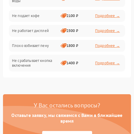
воды
Проблемы с капучинатором и паром
Не подает кофе
2100 ₽
Подробнее →
Управление и электроника
Не работает дисплей
2500 ₽
Подробнее →
Программное обеспечение
Плохо взбивает пену
1800 ₽
Подробнее →
Не срабатывает кнопка
1400 ₽
Подробнее →
включения
Запах гари при работе
1800 ₽
Подробнее →
Постоянные сбои в работе
1500 ₽
Подробнее →
У Вас остались вопросы?
Оставьте заявку, мы свяжемся с Вами в ближайшее
время