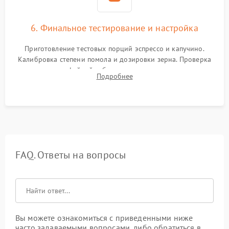
6. Финальное тестирование и настройка
Приготовление тестовых порций эспрессо и капучино.
Калибровка степени помола и дозировки зерна. Проверка
плотности кофейной таблетки, температуры напитка и
Подробнее
качества молочной пены. Контроль отсутствия посторонних
шумов и протечек.
FAQ. Ответы на вопросы
Вы можете ознакомиться с приведенными ниже
часто задаваемыми вопросами, либо обратиться в