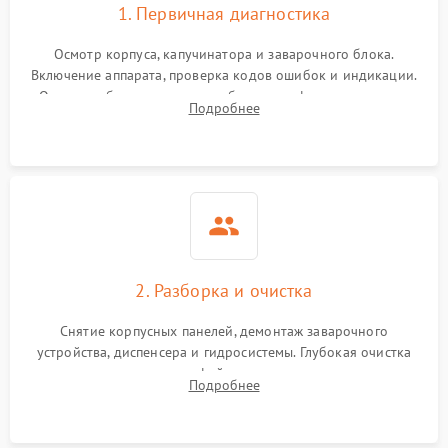
1. Первичная диагностика
Осмотр корпуса, капучинатора и заварочного блока.
Включение аппарата, проверка кодов ошибок и индикации.
Оценка работы помпы, термоблока и кофемолки на слух.
Подробнее
Измерение температуры и давления воды для выявления
локализации поломки.
2. Разборка и очистка
Снятие корпусных панелей, демонтаж заварочного
устройства, диспенсера и гидросистемы. Глубокая очистка
внутренних узлов от кофейных масел, жмыха и накипи.
Подробнее
Промывка дренажных каналов и фильтров с использованием
специализированной химии.