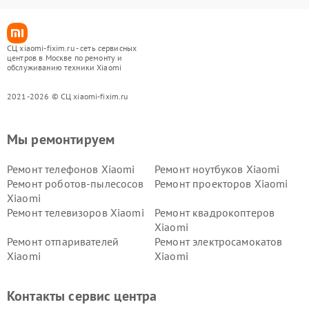
СЦ xiaomi-fixim.ru - сеть сервисных
центров в Москве по ремонту и
обслуживанию техники Xiaomi
2021-2026 © СЦ xiaomi-fixim.ru
Мы ремонтируем
Ремонт телефонов Xiaomi
Ремонт ноутбуков Xiaomi
Ремонт роботов-пылесосов
Ремонт проекторов Xiaomi
Xiaomi
Ремонт телевизоров Xiaomi
Ремонт квадрокоптеров
Xiaomi
Ремонт отпаривателей
Ремонт электросамокатов
Xiaomi
Xiaomi
Ремонт электровелосипедов
Ремонт экшн-камер Xiaomi
Xiaomi
Контакты сервис центра
Ремонт стиральных машин
Ремонт смарт-часов Xiaomi