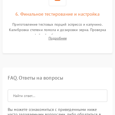
6. Финальное тестирование и настройка
Приготовление тестовых порций эспрессо и капучино.
Калибровка степени помола и дозировки зерна. Проверка
плотности кофейной таблетки, температуры напитка и
Подробнее
качества молочной пены. Контроль отсутствия посторонних
шумов и протечек.
FAQ. Ответы на вопросы
Вы можете ознакомиться с приведенными ниже
часто задаваемыми вопросами, либо обратиться в