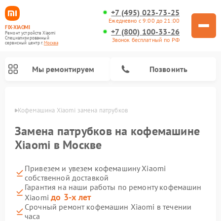
+7 (495) 023-73-25
Ежедневно с 9:00 до 21:00
FIX-XIAOMI
+7 (800) 100-33-26
Ремонт устройств Xiaomi
Специализированный
Звонок бесплатный по РФ
cервисный центр г.
Москва
Мы ремонтируем
Позвонить
оскве
Кофемашина Xiaomi замена патрубков
Замена патрубков на кофемашине
Xiaomi в Москве
Привезем и увезем кофемашину Xiaomi
собственной доставкой
Гарантия на наши работы по ремонту кофемашин
до 3-х лет
Xiaomi
Ремонт вертикальных пылесосов Xiaomi
Ремонт роботов-пылесосов Xiaomi
Ремонт электровелосипедов Xiaomi
Ремонт стиральных машин Xiaomi
Ремонт видеорегистраторов Xiaomi
Ремонт пароочистителей Xiaomi
Ремонт камер видеонаблюдения Xiaomi
Ремонт электросамокатов Xiaomi
Ремонт массажных кресел Xiaomi
Срочный ремонт кофемашин Xiaomi в течении
часа