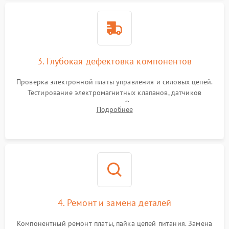
3. Глубокая дефектовка компонентов
Проверка электронной платы управления и силовых цепей.
Тестирование электромагнитных клапанов, датчиков
температуры и расходомера. Оценка степени износа
Подробнее
жерновов кофемолки, уплотнительных колец гидросистемы
и шестерней редуктора.
4. Ремонт и замена деталей
Компонентный ремонт платы, пайка цепей питания. Замена