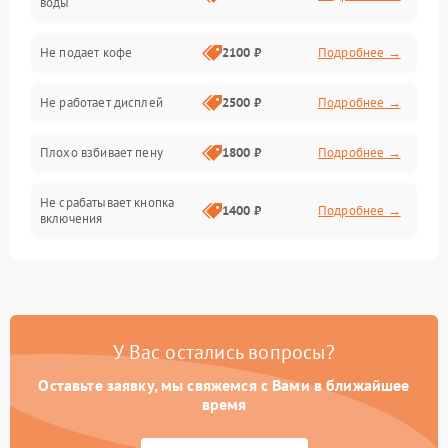
воды
Проблемы с капучинатором и паром
Не подает кофе
2100 ₽
Подробнее →
Управление и электроника
Не работает дисплей
2500 ₽
Подробнее →
Программное обеспечение
Плохо взбивает пену
1800 ₽
Подробнее →
Не срабатывает кнопка
1400 ₽
Подробнее →
включения
Запах гари при работе
1800 ₽
Подробнее →
Постоянные сбои в работе
1500 ₽
Подробнее →
У Вас остались вопросы?
Оставьте заявку, мы свяжемся с Вами в ближайшее
время