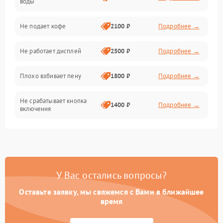
воды
Проблемы с капучинатором и паром
Не подает кофе
2100 ₽
Подробнее →
Управление и электроника
Не работает дисплей
2500 ₽
Подробнее →
Программное обеспечение
Плохо взбивает пену
1800 ₽
Подробнее →
Не срабатывает кнопка
1400 ₽
Подробнее →
включения
Запах гари при работе
1800 ₽
Подробнее →
Постоянные сбои в работе
1500 ₽
Подробнее →
У Вас остались вопросы?
Оставьте заявку, мы свяжемся с Вами в ближайшее
время