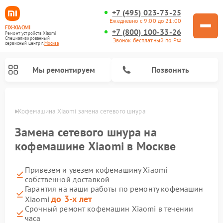
+7 (495) 023-73-25
Ежедневно с 9:00 до 21:00
FIX-XIAOMI
+7 (800) 100-33-26
Ремонт устройств Xiaomi
Специализированный
Звонок бесплатный по РФ
cервисный центр г.
Москва
Мы ремонтируем
Позвонить
оскве
Кофемашина Xiaomi замена сетевого шнура
Замена сетевого шнура на
кофемашине Xiaomi в Москве
Привезем и увезем кофемашину Xiaomi
собственной доставкой
Гарантия на наши работы по ремонту кофемашин
до 3-х лет
Xiaomi
Ремонт вертикальных пылесосов Xiaomi
Ремонт роботов-пылесосов Xiaomi
Ремонт электровелосипедов Xiaomi
Ремонт стиральных машин Xiaomi
Ремонт видеорегистраторов Xiaomi
Ремонт пароочистителей Xiaomi
Ремонт камер видеонаблюдения Xiaomi
Ремонт электросамокатов Xiaomi
Ремонт массажных кресел Xiaomi
Срочный ремонт кофемашин Xiaomi в течении
часа