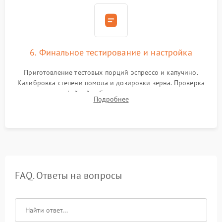
6. Финальное тестирование и настройка
Приготовление тестовых порций эспрессо и капучино.
Калибровка степени помола и дозировки зерна. Проверка
плотности кофейной таблетки, температуры напитка и
Подробнее
качества молочной пены. Контроль отсутствия посторонних
шумов и протечек.
FAQ. Ответы на вопросы