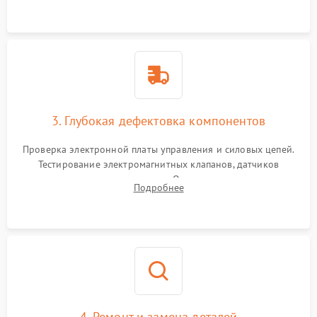
специализированной химии.
3. Глубокая дефектовка компонентов
Проверка электронной платы управления и силовых цепей.
Тестирование электромагнитных клапанов, датчиков
температуры и расходомера. Оценка степени износа
Подробнее
жерновов кофемолки, уплотнительных колец гидросистемы
и шестерней редуктора.
4. Ремонт и замена деталей