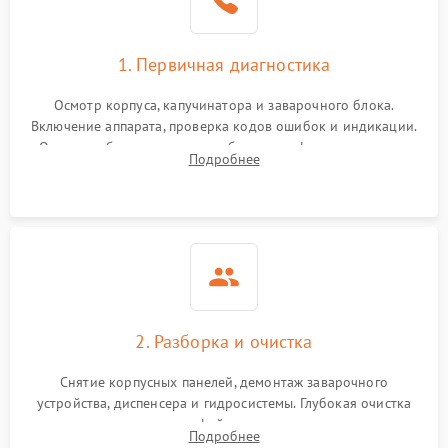
1. Первичная диагностика
Осмотр корпуса, капучинатора и заварочного блока.
Включение аппарата, проверка кодов ошибок и индикации.
Оценка работы помпы, термоблока и кофемолки на слух.
Подробнее
Измерение температуры и давления воды для выявления
локализации поломки.
2. Разборка и очистка
Снятие корпусных панелей, демонтаж заварочного
устройства, диспенсера и гидросистемы. Глубокая очистка
внутренних узлов от кофейных масел, жмыха и накипи.
Подробнее
Промывка дренажных каналов и фильтров с использованием