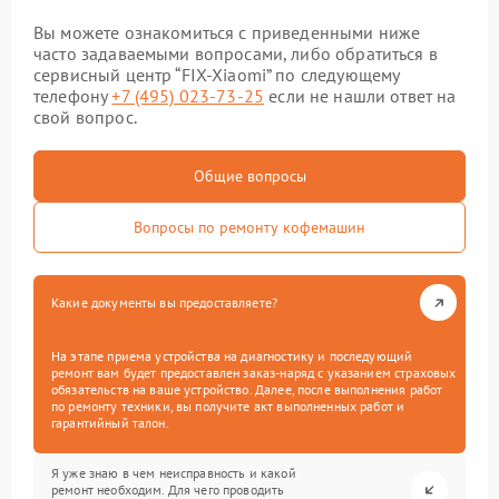
Вы можете ознакомиться с приведенными ниже
часто задаваемыми вопросами, либо обратиться в
сервисный центр “FIX-Xiaomi” по следующему
телефону
+7 (495) 023-73-25
если не нашли ответ на
свой вопрос.
Общие вопросы
Вопросы по ремонту кофемашин
Какие документы вы предоставляете?
На этапе приема устройства на диагностику и последующий
ремонт вам будет предоставлен заказ-наряд с указанием страховых
обязательств на ваше устройство. Далее, после выполнения работ
по ремонту техники, вы получите акт выполненных работ и
гарантийный талон.
Я уже знаю в чем неисправность и какой
ремонт необходим. Для чего проводить