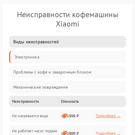
Неисправности кофемашины
Xiaomi
Виды неисправностей
Электроника
Проблемы с кофе и заварочным блоком
Механические повреждения
Неисправности
Стоимость
Прочие неисправности
Не нагревается вода
1500 ₽
Подробнее →
Включение и работа
Не работает насос подачи
Проблемы с водой
1800 ₽
Подробнее →