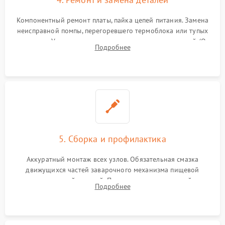
Компонентный ремонт платы, пайка цепей питания. Замена
неисправной помпы, перегоревшего термоблока или тупых
жерновов. Установка новых силиконовых уплотнителей (O-
Подробнее
ring) и тефлоновых трубок для надежного устранения
протечек.
5. Сборка и профилактика
Аккуратный монтаж всех узлов. Обязательная смазка
движущихся частей заварочного механизма пищевой
силиконовой смазкой. Проведение программной
Подробнее
декальцинации и очистки системы от кофейных масел.
Надежная фиксация всех соединений.