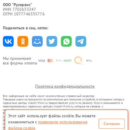
ООО "Русервис"
ИНН 7702633247
ОГРН 1077746335776
Поделиться в соц. сетях:
Мы принимаем
все формы оплаты
Политика конфиденциальности
Вся информация на сайте носит исключительно справочный характер.
Товарные знаки используются исключительно для описания устройств, в отношении которых
сервисные центры xiaomi-fixim.ru предоставляют услуги по ремонту. Услуги оказываются в
неавторизованных сервисных центрах xiaomi-fixim.ru, которые не связаны с
правообладателями товарных знаков или их официальными представителями.
Ремонт осуществляется для устройств, уже введенных в гражданский оборот в соответствии
Этот сайт использует файлы cookie. Вы можете
со статьей 1487 ГК РФ.
Использование товарных знаков не преследует цели индивидуализации услуг или введения
ознакомиться с
правилами использования
Согласен
потребителей в заблуждение, а служит для информирования о предоставляемых услугах по
ремонту техники указанных брендов.
файлов cookie