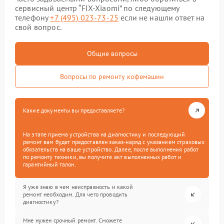
сервисный центр “FIX-Xiaomi” по следующему
телефону
+7 (495) 023-73-25
если не нашли ответ на
свой вопрос.
Общие вопросы
Вопросы по ремонту кофемашин
Какие документы вы предоставляете?
На этапе приема устройства на диагностику и последующий
ремонт вам будет предоставлен заказ-наряд с указанием страховых
обязательств на ваше устройство. Далее, после выполнения работ
по ремонту техники, вы получите акт выполненных работ и
гарантийный талон.
Я уже знаю в чем неисправность и какой
ремонт необходим. Для чего проводить
диагностику?
Мне нужен срочный ремонт. Сможете