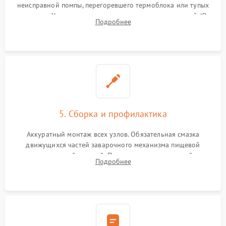
неисправной помпы, перегоревшего термоблока или тупых
жерновов. Установка новых силиконовых уплотнителей (O-
Подробнее
ring) и тефлоновых трубок для надежного устранения
протечек.
5. Сборка и профилактика
Аккуратный монтаж всех узлов. Обязательная смазка
движущихся частей заварочного механизма пищевой
силиконовой смазкой. Проведение программной
Подробнее
декальцинации и очистки системы от кофейных масел.
Надежная фиксация всех соединений.