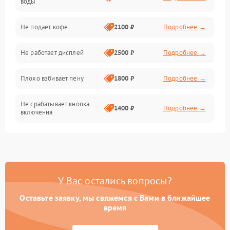
воды
Проблемы с капучинатором и паром
Не подает кофе
2100 ₽
Подробнее →
Управление и электроника
Не работает дисплей
2500 ₽
Подробнее →
Программное обеспечение
Плохо взбивает пену
1800 ₽
Подробнее →
Не срабатывает кнопка
1400 ₽
Подробнее →
включения
Запах гари при работе
1800 ₽
Подробнее →
Постоянные сбои в работе
1500 ₽
Подробнее →
У Вас остались вопросы?
Оставьте заявку, мы свяжемся с Вами в ближайшее
время