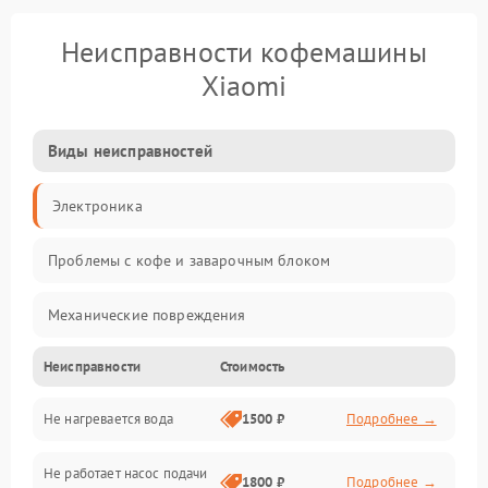
Неисправности кофемашины
Xiaomi
Виды неисправностей
Электроника
Проблемы с кофе и заварочным блоком
Механические повреждения
Неисправности
Стоимость
Прочие неисправности
Не нагревается вода
1500 ₽
Подробнее →
Включение и работа
Не работает насос подачи
Проблемы с водой
1800 ₽
Подробнее →