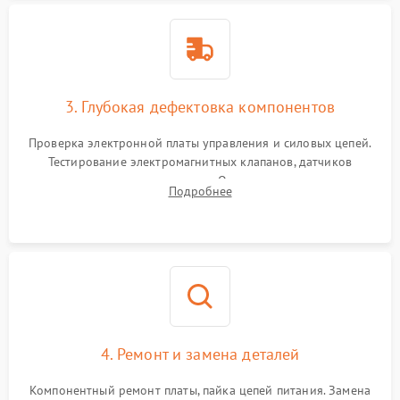
3. Глубокая дефектовка компонентов
Проверка электронной платы управления и силовых цепей.
Тестирование электромагнитных клапанов, датчиков
температуры и расходомера. Оценка степени износа
Подробнее
жерновов кофемолки, уплотнительных колец гидросистемы
и шестерней редуктора.
4. Ремонт и замена деталей
Компонентный ремонт платы, пайка цепей питания. Замена