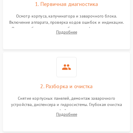
1. Первичная диагностика
Осмотр корпуса, капучинатора и заварочного блока.
Включение аппарата, проверка кодов ошибок и индикации.
Оценка работы помпы, термоблока и кофемолки на слух.
Подробнее
Измерение температуры и давления воды для выявления
локализации поломки.
2. Разборка и очистка
Снятие корпусных панелей, демонтаж заварочного
устройства, диспенсера и гидросистемы. Глубокая очистка
внутренних узлов от кофейных масел, жмыха и накипи.
Подробнее
Промывка дренажных каналов и фильтров с использованием
специализированной химии.