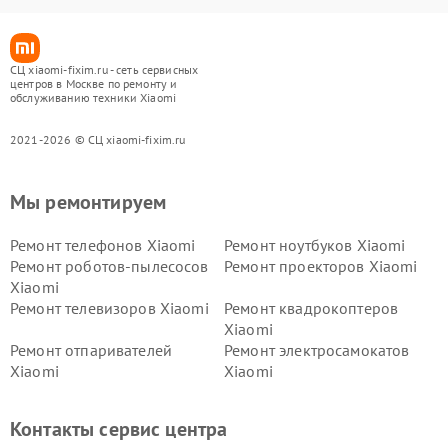
СЦ xiaomi-fixim.ru - сеть сервисных
центров в Москве по ремонту и
обслуживанию техники Xiaomi
2021-2026 © СЦ xiaomi-fixim.ru
Мы ремонтируем
Ремонт телефонов Xiaomi
Ремонт ноутбуков Xiaomi
Ремонт роботов-пылесосов
Ремонт проекторов Xiaomi
Xiaomi
Ремонт телевизоров Xiaomi
Ремонт квадрокоптеров
Xiaomi
Ремонт отпаривателей
Ремонт электросамокатов
Xiaomi
Xiaomi
Ремонт электровелосипедов
Ремонт экшн-камер Xiaomi
Xiaomi
Контакты сервис центра
Ремонт стиральных машин
Ремонт смарт-часов Xiaomi