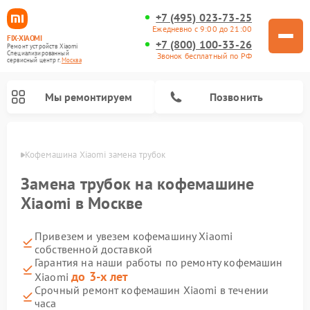
+7 (495) 023-73-25
Ежедневно с 9:00 до 21:00
FIX-XIAOMI
+7 (800) 100-33-26
Ремонт устройств Xiaomi
Специализированный
Звонок бесплатный по РФ
cервисный центр г.
Москва
Мы ремонтируем
Позвонить
оскве
Кофемашина Xiaomi замена трубок
Замена трубок на кофемашине
Xiaomi в Москве
Привезем и увезем кофемашину Xiaomi
собственной доставкой
Гарантия на наши работы по ремонту кофемашин
до 3-х лет
Xiaomi
Ремонт вертикальных пылесосов Xiaomi
Ремонт роботов-пылесосов Xiaomi
Ремонт электровелосипедов Xiaomi
Ремонт стиральных машин Xiaomi
Ремонт видеорегистраторов Xiaomi
Ремонт пароочистителей Xiaomi
Ремонт камер видеонаблюдения Xiaomi
Ремонт электросамокатов Xiaomi
Ремонт массажных кресел Xiaomi
Срочный ремонт кофемашин Xiaomi в течении
часа