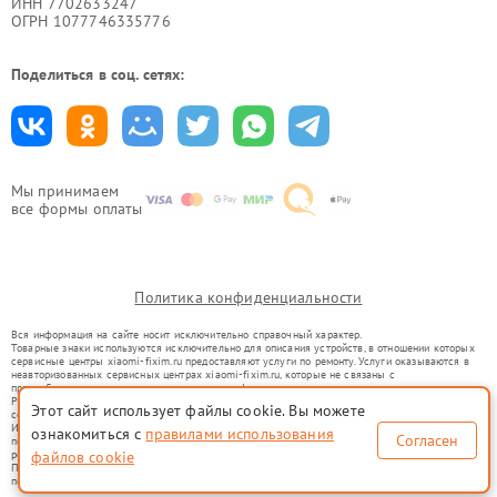
ИНН 7702633247
ОГРН 1077746335776
Поделиться в соц. сетях:
Мы принимаем
все формы оплаты
Политика конфиденциальности
Вся информация на сайте носит исключительно справочный характер.
Товарные знаки используются исключительно для описания устройств, в отношении которых
сервисные центры xiaomi-fixim.ru предоставляют услуги по ремонту. Услуги оказываются в
неавторизованных сервисных центрах xiaomi-fixim.ru, которые не связаны с
правообладателями товарных знаков или их официальными представителями.
Ремонт осуществляется для устройств, уже введенных в гражданский оборот в соответствии
Этот сайт использует файлы cookie. Вы можете
со статьей 1487 ГК РФ.
Использование товарных знаков не преследует цели индивидуализации услуг или введения
ознакомиться с
правилами использования
Согласен
потребителей в заблуждение, а служит для информирования о предоставляемых услугах по
ремонту техники указанных брендов.
файлов cookie
Представленная на сайте информация не является публичной офертой, определяемой
положениями Статьи 437(2) Гражданского кодекса РФ