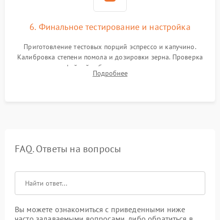
6. Финальное тестирование и настройка
Приготовление тестовых порций эспрессо и капучино.
Калибровка степени помола и дозировки зерна. Проверка
плотности кофейной таблетки, температуры напитка и
Подробнее
качества молочной пены. Контроль отсутствия посторонних
шумов и протечек.
FAQ. Ответы на вопросы
Вы можете ознакомиться с приведенными ниже
часто задаваемыми вопросами, либо обратиться в