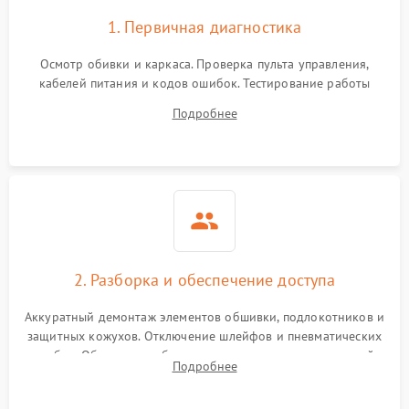
Неисправность системы
1. Первичная диагностика
1500 ₽
Подробнее →
защиты от перегрева
Осмотр обивки и каркаса. Проверка пульта управления,
Повреждение системы
кабелей питания и кодов ошибок. Тестирование работы
защиты от
1500 ₽
Подробнее →
роликового механизма, компрессора и воздушных подушек
перенапряжения
Подробнее
в разных режимах для выявления неисправных зон и
посторонних шумов.
Неисправность системы
1500 ₽
Подробнее →
защиты от замыкания
Повреждение системы
1500 ₽
Подробнее →
защиты от перегрузок
Поломка системы защиты
2. Разборка и обеспечение доступа
1500 ₽
Подробнее →
от перенапряжения
Аккуратный демонтаж элементов обшивки, подлокотников и
Поломка системы защиты
защитных кожухов. Отключение шлейфов и пневматических
1500 ₽
Подробнее →
от замыкания
трубок. Обеспечение безопасного доступа к материнской
Подробнее
плате, блоку питания, моторам и каретке массажного
механизма.