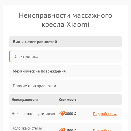
Неисправности массажного
кресла Xiaomi
Виды неисправностей
Электроника
Механические повреждения
Прочие неисправности
Неисправности
Стоимость
Управление
Неисправность двигателя
2000 ₽
Подробнее →
Проблемы с массажем
Поломка системы
Включение и питание
1500 ₽
Подробнее →