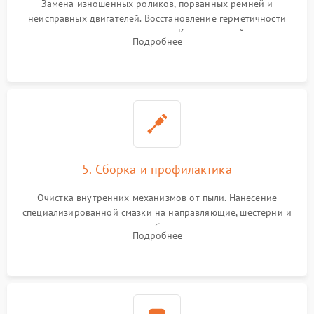
Замена изношенных роликов, порванных ремней и
неисправных двигателей. Восстановление герметичности
воздушных подушек и шлангов. Компонентный ремонт
Подробнее
электронных плат, пайка контактов и замена сгоревших
элементов блока питания.
5. Сборка и профилактика
Очистка внутренних механизмов от пыли. Нанесение
специализированной смазки на направляющие, шестерни и
шарниры для плавного и бесшумного хода каретки.
Подробнее
Подключение всех шлейфов, сборка каркаса и аккуратная
установка обивки.