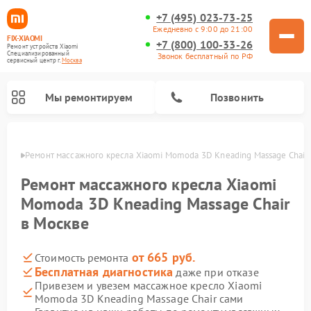
+7 (495) 023-73-25
Ежедневно с 9:00 до 21:00
FIX-XIAOMI
+7 (800) 100-33-26
Ремонт устройств Xiaomi
Специализированный
Звонок бесплатный по РФ
cервисный центр г.
Москва
Мы ремонтируем
Позвонить
оскве
Ремонт массажного кресла Xiaomi Momoda 3D Kneading Massage Chair
Ремонт массажного кресла Xiaomi
Momoda 3D Kneading Massage Chair
в Москве
от 665 руб.
Стоимость ремонта
Бесплатная диагностика
даже при отказе
Привезем и увезем массажное кресло Xiaomi
Ремонт вертикальных пылесосов Xiaomi
Ремонт роботов-пылесосов Xiaomi
Ремонт электровелосипедов Xiaomi
Ремонт стиральных машин Xiaomi
Ремонт видеорегистраторов Xiaomi
Ремонт пароочистителей Xiaomi
Ремонт камер видеонаблюдения Xiaomi
Ремонт электросамокатов Xiaomi
Momoda 3D Kneading Massage Chair сами