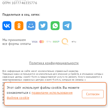
ОГРН 1077746335776
Поделиться в соц. сетях:
Мы принимаем
все формы оплаты
Политика конфиденциальности
Вся информация на сайте носит исключительно справочный характер.
Товарные знаки используются исключительно для описания устройств, в отношении которых
сервисные центры xiaomi-fixim.ru предоставляют услуги по ремонту. Услуги оказываются в
неавторизованных сервисных центрах xiaomi-fixim.ru, которые не связаны с
правообладателями товарных знаков или их официальными представителями.
Ремонт осуществляется для устройств, уже введенных в гражданский оборот в соответствии
Этот сайт использует файлы cookie. Вы можете
со статьей 1487 ГК РФ.
Использование товарных знаков не преследует цели индивидуализации услуг или введения
ознакомиться с
правилами использования
Согласен
потребителей в заблуждение, а служит для информирования о предоставляемых услугах по
ремонту техники указанных брендов.
файлов cookie
Представленная на сайте информация не является публичной офертой, определяемой
положениями Статьи 437(2) Гражданского кодекса РФ