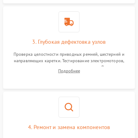
3. Глубокая дефектовка узлов
Проверка целостности приводных ремней, шестерней и
направляющих каретки. Тестирование электромоторов,
электромагнитных клапанов и компрессора. Диагностика
Подробнее
материнской платы, датчиков положения и целостности
пневмомагистралей.
4. Ремонт и замена компонентов