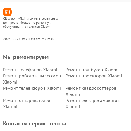
СЦ xiaomi-fixim.ru - сеть сервисных
центров в Москве по ремонту и
обслуживанию техники Xiaomi
2021-2026 © СЦ xiaomi-fixim.ru
Мы ремонтируем
Ремонт телефонов Xiaomi
Ремонт ноутбуков Xiaomi
Ремонт роботов-пылесосов
Ремонт проекторов Xiaomi
Xiaomi
Ремонт телевизоров Xiaomi
Ремонт квадрокоптеров
Xiaomi
Ремонт отпаривателей
Ремонт электросамокатов
Xiaomi
Xiaomi
Ремонт электровелосипедов
Ремонт экшн-камер Xiaomi
Xiaomi
Контакты сервис центра
Ремонт стиральных машин
Ремонт смарт-часов Xiaomi