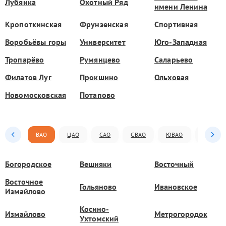
Лубянка
Охотный Ряд
имени Ленина
Кропоткинская
Фрунзенская
Спортивная
Воробьёвы горы
Университет
Юго-Западная
Тропарёво
Румянцево
Саларьево
Филатов Луг
Прокшино
Ольховая
Новомосковская
Потапово
ВАО
ЦАО
САО
СВАО
ЮВАО
ЮАО
Богородское
Вешняки
Восточный
Восточное
Гольяново
Ивановское
Измайлово
Косино-
Измайлово
Метрогородок
Ухтомский