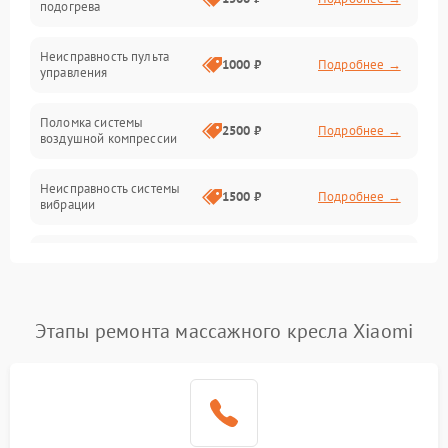
подогрева
Проблемы с воздушными подушками
Неисправность пульта
1000 ₽
Подробнее →
управления
Проблемы с положением и движением
Поломка системы
2500 ₽
Подробнее →
воздушной компрессии
Электроника и датчики
Неисправность системы
1500 ₽
Подробнее →
вибрации
Неисправность системы
1500 ₽
Подробнее →
защиты от перегрузок
Повреждение системы
Этапы ремонта массажного кресла Xiaomi
автоматического
1500 ₽
Подробнее →
отключения
Поломка системы защиты
1500 ₽
Подробнее →
от короткого замыкания