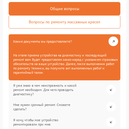
Общие вопросы
Вопросы по ремонту массажных кресел
Какие документы вы предоставляете?
На этапе приема устройства на диагностику и последующий
ремонт вам будет предоставлен заказ-наряд с указанием страховых
обязательств на ваше устройство. Далее, после выполнения работ
по ремонту техники, вы получите акт выполненных работ и
гарантийный талон.
Я уже знаю в чем неисправность и какой
ремонт необходим. Для чего проводить
диагностику?
Мне нужен срочный ремонт. Сможете
сделать?
Я хочу, чтобы мое устройство
ремонтировали при мне.