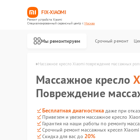
FIX-XIAOMI
Ремонт устройств Xiaomi
Специализированный cервисный центр г.
Москва
Мы ремонтируем
Срочный ремонт
Це
ел Xiaomi в Москве
Массажное кресло Xiaomi повреждение массажных рол
Массажное кресло
X
Повреждение масса
Бесплатная диагностика
даже при отказ
Привезем и увезем массажное кресло Xiao
Гарантия на наши работы по ремонту масс
Срочный ремонт массажных кресел Xiaomi 
20%
Скидка для вас до
Ремонт роботов-пылесосов Xiaomi
Ремонт квадрокоптеров Xiaomi
Ремонт электросамокатов Xiaomi
Ремонт электровелосипедов Xiaomi
Ремонт стиральных машин Xiaomi
Ремонт вертикальных пылесосов Xiaomi
Ремонт парогенераторов Xiaomi
Ремонт камер видеонаблюдения Xiaomi
Ремонт видеорегистраторов Xiaomi
Ремонт пароочистителей Xiaomi