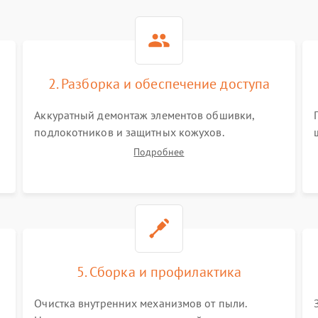
2. Разборка и обеспечение доступа
Аккуратный демонтаж элементов обшивки,
подлокотников и защитных кожухов.
Отключение шлейфов и пневматических трубок.
Подробнее
Обеспечение безопасного доступа к
материнской плате, блоку питания, моторам и
каретке массажного механизма.
5. Сборка и профилактика
Очистка внутренних механизмов от пыли.