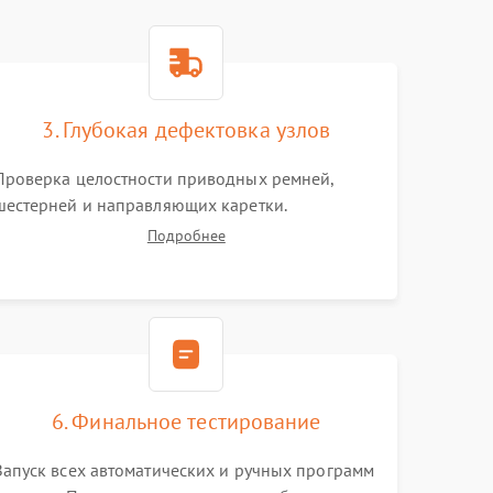
3. Глубокая дефектовка узлов
Проверка целостности приводных ремней,
шестерней и направляющих каретки.
Тестирование электромоторов,
Подробнее
электромагнитных клапанов и компрессора.
Диагностика материнской платы, датчиков
положения и целостности пневмомагистралей.
6. Финальное тестирование
Запуск всех автоматических и ручных программ