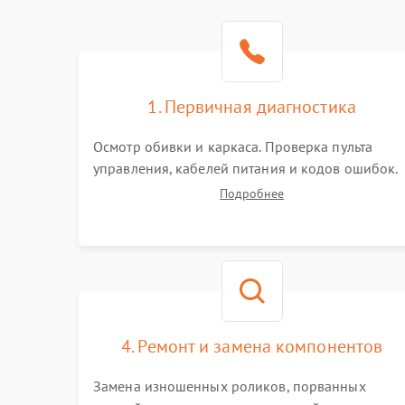
1. Первичная диагностика
Осмотр обивки и каркаса. Проверка пульта
управления, кабелей питания и кодов ошибок.
Тестирование работы роликового механизма,
Подробнее
компрессора и воздушных подушек в разных
режимах для выявления неисправных зон и
посторонних шумов.
4. Ремонт и замена компонентов
Замена изношенных роликов, порванных