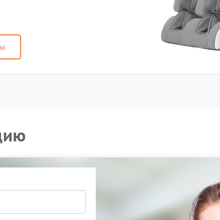
ны
цию