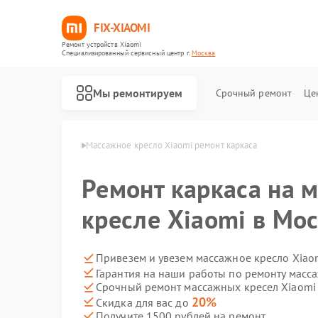
FIX-XIAOMI
Ремонт устройств Xiaomi
Специализированный cервисный центр г.
Москва
Мы ремонтируем
Срочный ремонт
Це
ел Xiaomi в Москве
Массажное кресло Xiaomi ремонт каркаса
Ремонт каркаса на 
кресле Xiaomi в Мо
Привезем и увезем массажное кресло Xiao
Гарантия на наши работы по ремонту масс
Срочный ремонт массажных кресел Xiaomi 
20%
Скидка для вас до
Получите 1500 рублей на ремонт
Ремонт роботов-пылесосов Xiaomi
Ремонт квадрокоптеров Xiaomi
Ремонт электросамокатов Xiaomi
Ремонт электровелосипедов Xiaomi
Ремонт стиральных машин Xiaomi
Ремонт вертикальных пылесосов Xiaomi
Ремонт парогенераторов Xiaomi
Ремонт камер видеонаблюдения Xiaomi
Ремонт видеорегистраторов Xiaomi
Ремонт пароочистителей Xiaomi