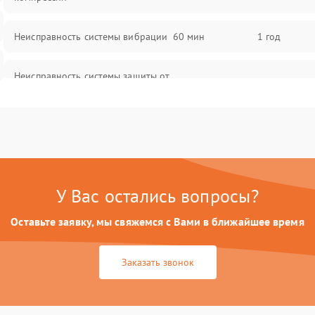
Неисправность системы вибрации
60 мин
1 год
Неисправность системы защиты от
60 мин
1 год
перегрузок
Повреждение системы
60 мин
1 год
автоматического отключения
Поломка системы защиты от
60 мин
1 год
короткого замыкания
У Вас остались вопросы?
Оставьте заявку, мы свяжемся с Вами в ближайшее время
Неисправность системы защиты от
60 мин
1 год
перегрева
Заказать звонок
Повреждение системы защиты от
60 мин
1 год
перенапряжения