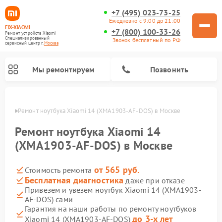
+7 (495) 023-73-25
Ежедневно с 9:00 до 21:00
FIX-XIAOMI
+7 (800) 100-33-26
Ремонт устройств Xiaomi
Специализированный
Звонок бесплатный по РФ
cервисный центр г.
Москва
Мы ремонтируем
Позвонить
оскве
Ремонт ноутбука Xiaomi 14 (XMA1903-AF-DOS) в Москве
Ремонт ноутбука Xiaomi 14
(XMA1903-AF-DOS) в Москве
от 565 руб.
Стоимость ремонта
Бесплатная диагностика
даже при отказе
Привезем и увезем ноутбук Xiaomi 14 (XMA1903-
AF-DOS) сами
Ремонт электросамокатов Xiaomi
Ремонт массажных кресел Xiaomi
Ремонт видеорегистраторов Xiaomi
Ремонт пароочистителей Xiaomi
Ремонт камер видеонаблюдения Xiaomi
Ремонт вертикальных пылесосов Xiaomi
Ремонт роботов-пылесосов Xiaomi
Ремонт электровелосипедов Xiaomi
Ремонт стиральных машин Xiaomi
Гарантия на наши работы по ремонту ноутбуков
до 3-х лет
Xiaomi 14 (XMA1903-AF-DOS)