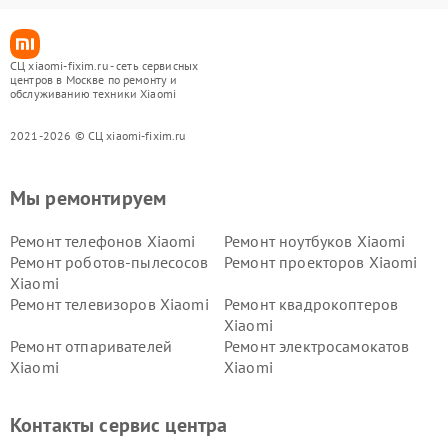
СЦ xiaomi-fixim.ru - сеть сервисных
центров в Москве по ремонту и
обслуживанию техники Xiaomi
2021-2026 © СЦ xiaomi-fixim.ru
Мы ремонтируем
Ремонт телефонов Xiaomi
Ремонт ноутбуков Xiaomi
Ремонт роботов-пылесосов
Ремонт проекторов Xiaomi
Xiaomi
Ремонт телевизоров Xiaomi
Ремонт квадрокоптеров
Xiaomi
Ремонт отпаривателей
Ремонт электросамокатов
Xiaomi
Xiaomi
Ремонт электровелосипедов
Ремонт экшн-камер Xiaomi
Xiaomi
Контакты сервис центра
Ремонт стиральных машин
Ремонт смарт-часов Xiaomi