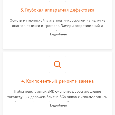
3. Глубокая аппаратная дефектовка
Осмотр материнской платы под микроскопом на наличие
окислов от влаги и прогаров. Замеры сопротивлений и
дежурных напряжений. Проверка цепей питания,
Подробнее
мультиконтроллера, процессора и видеочипа.
4. Компонентный ремонт и замена
Пайка неисправных SMD-элементов, восстановление
токоведущих дорожек. Замена BGA-чипов с использованием
инфракрасной паяльной станции. Прошивка микросхемы
Подробнее
BIOS или замена поврежденных портов USB