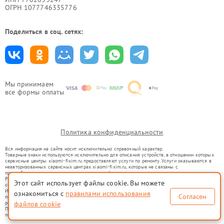
ОГРН 1077746335776
Поделиться в соц. сетях:
Мы принимаем
все формы оплаты
Политика конфиденциальности
Вся информация на сайте носит исключительно справочный характер.
Товарные знаки используются исключительно для описания устройств, в отношении которых
сервисные центры xiaomi-fixim.ru предоставляют услуги по ремонту. Услуги оказываются в
неавторизованных сервисных центрах xiaomi-fixim.ru, которые не связаны с
правообладателями товарных знаков или их официальными представителями.
Ремонт осуществляется для устройств, уже введенных в гражданский оборот в соответствии
Этот сайт использует файлы cookie. Вы можете
со статьей 1487 ГК РФ.
Использование товарных знаков не преследует цели индивидуализации услуг или введения
ознакомиться с
правилами использования
Согласен
потребителей в заблуждение, а служит для информирования о предоставляемых услугах по
ремонту техники указанных брендов.
файлов cookie
Представленная на сайте информация не является публичной офертой, определяемой
положениями Статьи 437(2) Гражданского кодекса РФ