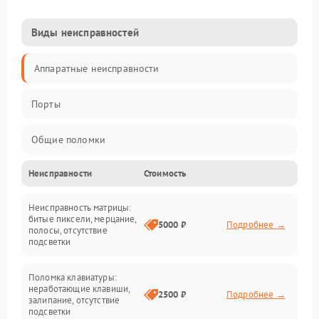
Виды неисправностей
Аппаратные неисправности
Порты
Общие поломки
Неисправности
Стоимость
Устройства
Неисправность матрицы:
Программные ошибки
битые пиксели, мерцание,
5000 ₽
Подробнее →
полосы, отсутствие
подсветки
Электрические и системные сбои
Поломка клавиатуры:
Интерфейсные проблемы
неработающие клавиши,
2500 ₽
Подробнее →
залипание, отсутствие
подсветки
Батарея