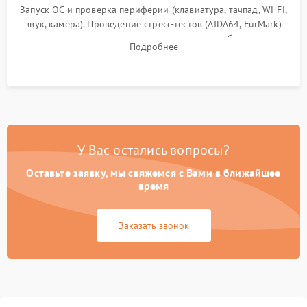
Запуск ОС и проверка периферии (клавиатура, тачпад, Wi-Fi,
звук, камера). Проведение стресс-тестов (AIDA64, FurMark)
для контроля температурного режима и стабильности
Подробнее
системы под пиковой нагрузкой.
У Вас остались вопросы?
Оставьте заявку, мы свяжемся с Вами в ближайшее
время
Заказать звонок