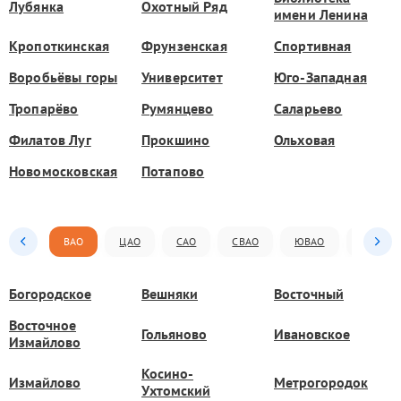
Лубянка
Охотный Ряд
имени Ленина
Кропоткинская
Фрунзенская
Спортивная
Воробьёвы горы
Университет
Юго-Западная
Тропарёво
Румянцево
Саларьево
Филатов Луг
Прокшино
Ольховая
Новомосковская
Потапово
ВАО
ЦАО
САО
СВАО
ЮВАО
ЮАО
Богородское
Вешняки
Восточный
Восточное
Гольяново
Ивановское
Измайлово
Косино-
Измайлово
Метрогородок
Ухтомский