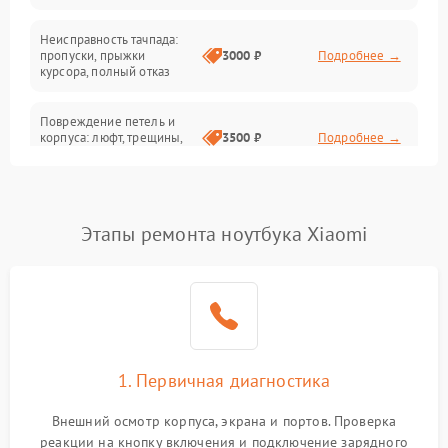
Неисправность тачпада:
Сеть и интернет
пропуски, прыжки
3000 ₽
Подробнее →
курсора, полный отказ
Система охлаждения
Повреждение петель и
корпуса: люфт, трещины,
3500 ₽
Подробнее →
деформация
Проблемы аккумулятора:
быстрая разрядка,
2500 ₽
Подробнее →
Этапы ремонта ноутбука Xiaomi
невозможность зарядки,
вздутие
Неисправность зарядного
устройства или разъёма
2000 ₽
Подробнее →
питания
1. Первичная диагностика
Перегрев из‑за пыли,
износа термопасты или
2500 ₽
Подробнее →
неисправности кулера
Внешний осмотр корпуса, экрана и портов. Проверка
реакции на кнопку включения и подключение зарядного