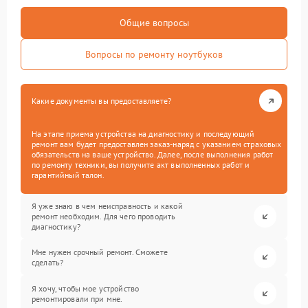
Общие вопросы
Вопросы по ремонту ноутбуков
Какие документы вы предоставляете?
На этапе приема устройства на диагностику и последующий
ремонт вам будет предоставлен заказ-наряд с указанием страховых
обязательств на ваше устройство. Далее, после выполнения работ
по ремонту техники, вы получите акт выполненных работ и
гарантийный талон.
Я уже знаю в чем неисправность и какой
ремонт необходим. Для чего проводить
диагностику?
Мне нужен срочный ремонт. Сможете
сделать?
Я хочу, чтобы мое устройство
ремонтировали при мне.