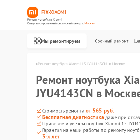
FIX-XIAOMI
Ремонт устройств Xiaomi
Специализированный cервисный центр г.
Москва
Мы ремонтируем
Срочный ремонт
Це
ков Xiaomi в Москве
Ремонт ноутбука Xiaomi 15 JYU4143CN  в Москве
Ремонт ноутбука Xi
JYU4143CN в Москв
от 565 руб.
Стоимость ремонта
Бесплатная диагностика
даже при отказ
Привезем и увезем ноутбук Xiaomi 15 JYU
Гарантия на наши работы по ремонту ноут
3-х лет
Ремонт роботов-пылесосов Xiaomi
Ремонт квадрокоптеров Xiaomi
Ремонт электросамокатов Xiaomi
Ремонт электровелосипедов Xiaomi
Ремонт стиральных машин Xiaomi
Ремонт вертикальных пылесосов Xiaomi
Ремонт парогенераторов Xiaomi
Ремонт массажных кресел Xiaomi
Ремонт камер видеонаблюдения Xiaomi
Ремонт видеорегистраторов Xiaomi
Ремонт пароочистителей Xiaomi