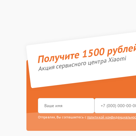
Получите 1500 рубле
Акция сервисного центра Xiaomi
Отправляя, Вы соглашаетесь с
политикой конфиденциально