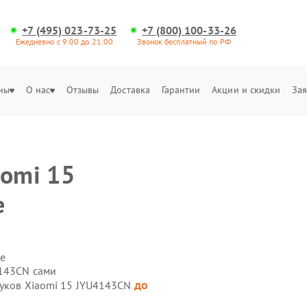
+7 (495) 023-73-25
+7 (800) 100-33-26
Ежедневно с 9:00 до 21:00
Звонок бесплатный по РФ
ны
О нас
Отзывы
Доставка
Гарантии
Акции и скидки
Зая
aomi 15
е
е
4143CN сами
до
буков Xiaomi 15 JYU4143CN