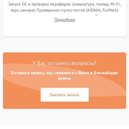
Запуск ОС и проверка периферии (клавиатура, тачпад, Wi-Fi,
звук, камера). Проведение стресс-тестов (AIDA64, FurMark)
для контроля температурного режима и стабильности
Подробнее
системы под пиковой нагрузкой.
У Вас остались вопросы?
Оставьте заявку, мы свяжемся с Вами в ближайшее
время
Заказать звонок