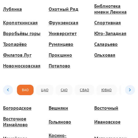
Библиотека
Лубянка
Охотный Ряд
имени Ленина
Кропоткинская
Фрунзенская
Спортивная
Воробьёвы горы
Университет
Юго-Западная
Тропарёво
Румянцево
Саларьево
Филатов Луг
Прокшино
Ольховая
Новомосковская
Потапово
ВАО
ЦАО
САО
СВАО
ЮВАО
ЮАО
Богородское
Вешняки
Восточный
Восточное
Гольяново
Ивановское
Измайлово
Косино-