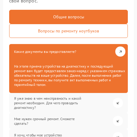
свой вопрос.
Общие вопросы
Вопросы по ремонту ноутбуков
Какие документы вы предоставляете?
На этапе приема устройства на диагностику и последующий
ремонт вам будет предоставлен заказ-наряд с указанием страховых
обязательств на ваше устройство. Далее, после выполнения работ
по ремонту техники, вы получите акт выполненных работ и
гарантийный талон.
Я уже знаю в чем неисправность и какой
ремонт необходим. Для чего проводить
диагностику?
Мне нужен срочный ремонт. Сможете
сделать?
Я хочу, чтобы мое устройство