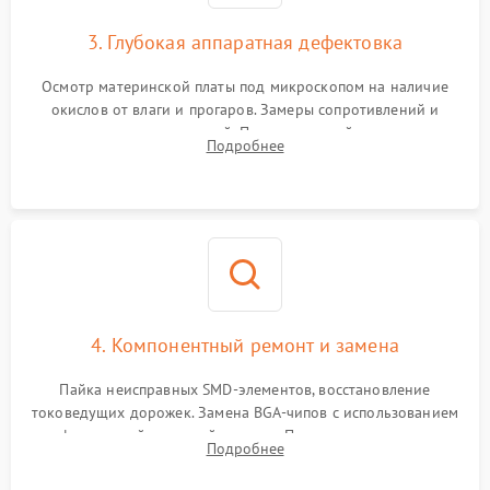
3. Глубокая аппаратная дефектовка
Осмотр материнской платы под микроскопом на наличие
окислов от влаги и прогаров. Замеры сопротивлений и
дежурных напряжений. Проверка цепей питания,
Подробнее
мультиконтроллера, процессора и видеочипа.
4. Компонентный ремонт и замена
Пайка неисправных SMD-элементов, восстановление
токоведущих дорожек. Замена BGA-чипов с использованием
инфракрасной паяльной станции. Прошивка микросхемы
Подробнее
BIOS или замена поврежденных портов USB