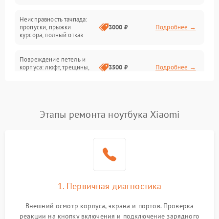
Неисправность тачпада:
Сеть и интернет
пропуски, прыжки
3000 ₽
Подробнее →
курсора, полный отказ
Система охлаждения
Повреждение петель и
корпуса: люфт, трещины,
3500 ₽
Подробнее →
деформация
Проблемы аккумулятора:
быстрая разрядка,
2500 ₽
Подробнее →
Этапы ремонта ноутбука Xiaomi
невозможность зарядки,
вздутие
Неисправность зарядного
устройства или разъёма
2000 ₽
Подробнее →
питания
1. Первичная диагностика
Перегрев из‑за пыли,
износа термопасты или
2500 ₽
Подробнее →
неисправности кулера
Внешний осмотр корпуса, экрана и портов. Проверка
реакции на кнопку включения и подключение зарядного