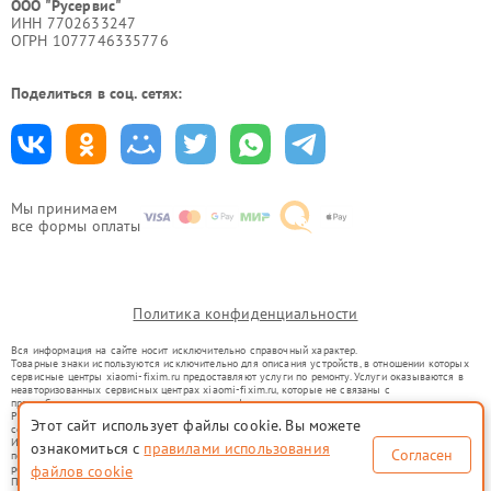
ООО "Русервис"
ИНН 7702633247
ОГРН 1077746335776
Поделиться в соц. сетях:
Мы принимаем
все формы оплаты
Политика конфиденциальности
Вся информация на сайте носит исключительно справочный характер.
Товарные знаки используются исключительно для описания устройств, в отношении которых
сервисные центры xiaomi-fixim.ru предоставляют услуги по ремонту. Услуги оказываются в
неавторизованных сервисных центрах xiaomi-fixim.ru, которые не связаны с
правообладателями товарных знаков или их официальными представителями.
Ремонт осуществляется для устройств, уже введенных в гражданский оборот в соответствии
Этот сайт использует файлы cookie. Вы можете
со статьей 1487 ГК РФ.
Использование товарных знаков не преследует цели индивидуализации услуг или введения
ознакомиться с
правилами использования
Согласен
потребителей в заблуждение, а служит для информирования о предоставляемых услугах по
ремонту техники указанных брендов.
файлов cookie
Представленная на сайте информация не является публичной офертой, определяемой