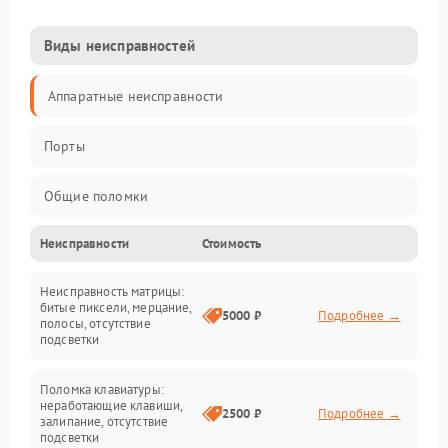
Виды неисправностей
Аппаратные неисправности
Порты
Общие поломки
Неисправности
Стоимость
Устройства
Неисправность матрицы:
Программные ошибки
битые пиксели, мерцание,
5000 ₽
Подробнее →
полосы, отсутствие
подсветки
Электрические и системные сбои
Поломка клавиатуры:
Интерфейсные проблемы
неработающие клавиши,
2500 ₽
Подробнее →
залипание, отсутствие
подсветки
Батарея