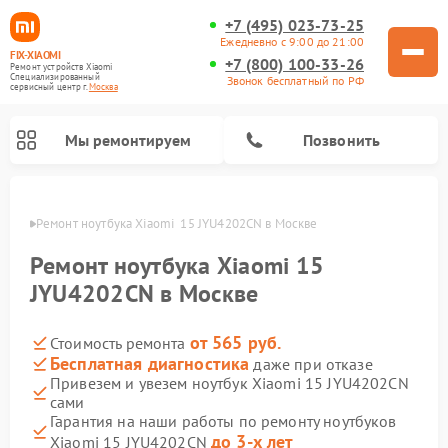
+7 (495) 023-73-25
Ежедневно с 9:00 до 21:00
FIX-XIAOMI
+7 (800) 100-33-26
Ремонт устройств Xiaomi
Специализированный
Звонок бесплатный по РФ
cервисный центр г.
Москва
Мы ремонтируем
Позвонить
оскве
Ремонт ноутбука Xiaomi  15 JYU4202CN в Москве
Ремонт ноутбука Xiaomi 15
JYU4202CN в Москве
от 565 руб.
Стоимость ремонта
Бесплатная диагностика
даже при отказе
Привезем и увезем ноутбук Xiaomi 15 JYU4202CN
сами
Ремонт электросамокатов Xiaomi
Ремонт массажных кресел Xiaomi
Ремонт видеорегистраторов Xiaomi
Ремонт пароочистителей Xiaomi
Ремонт камер видеонаблюдения Xiaomi
Ремонт вертикальных пылесосов Xiaomi
Ремонт роботов-пылесосов Xiaomi
Ремонт электровелосипедов Xiaomi
Ремонт стиральных машин Xiaomi
Гарантия на наши работы по ремонту ноутбуков
до 3-х лет
Xiaomi 15 JYU4202CN