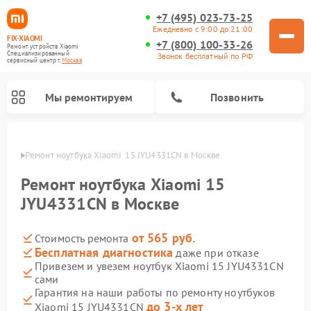
+7 (495) 023-73-25
Ежедневно с 9:00 до 21:00
FIX-XIAOMI
+7 (800) 100-33-26
Ремонт устройств Xiaomi
Специализированный
Звонок бесплатный по РФ
cервисный центр г.
Москва
Мы ремонтируем
Позвонить
оскве
Ремонт ноутбука Xiaomi  15 JYU4331CN в Москве
Ремонт ноутбука Xiaomi 15
JYU4331CN в Москве
от 565 руб.
Стоимость ремонта
Бесплатная диагностика
даже при отказе
Привезем и увезем ноутбук Xiaomi 15 JYU4331CN
сами
Ремонт электросамокатов Xiaomi
Ремонт массажных кресел Xiaomi
Ремонт видеорегистраторов Xiaomi
Ремонт пароочистителей Xiaomi
Ремонт камер видеонаблюдения Xiaomi
Ремонт вертикальных пылесосов Xiaomi
Ремонт роботов-пылесосов Xiaomi
Ремонт электровелосипедов Xiaomi
Ремонт стиральных машин Xiaomi
Гарантия на наши работы по ремонту ноутбуков
до 3-х лет
Xiaomi 15 JYU4331CN