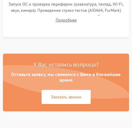
Запуск ОС и проверка периферии (клавиатура, тачпад, Wi-Fi,
звук, камера). Проведение стресс-тестов (AIDA64, FurMark)
для контроля температурного режима и стабильности
Подробнее
системы под пиковой нагрузкой.
У Вас остались вопросы?
Оставьте заявку, мы свяжемся с Вами в ближайшее
время
Заказать звонок