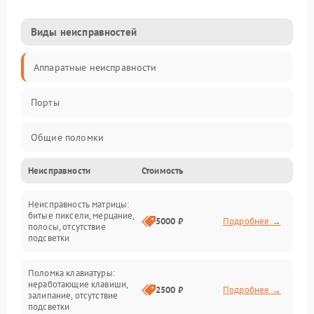
Виды неисправностей
Аппаратные неисправности
Порты
Общие поломки
Неисправности
Стоимость
Устройства
Неисправность матрицы:
Программные ошибки
битые пиксели, мерцание,
5000 ₽
Подробнее →
полосы, отсутствие
подсветки
Электрические и системные сбои
Поломка клавиатуры:
Интерфейсные проблемы
неработающие клавиши,
2500 ₽
Подробнее →
залипание, отсутствие
подсветки
Батарея