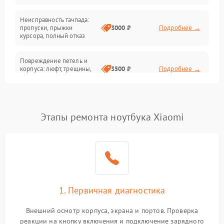
Неисправность тачпада:
Сеть и интернет
пропуски, прыжки
3000 ₽
Подробнее →
курсора, полный отказ
Система охлаждения
Повреждение петель и
корпуса: люфт, трещины,
3500 ₽
Подробнее →
деформация
Проблемы аккумулятора:
быстрая разрядка,
2500 ₽
Подробнее →
Этапы ремонта ноутбука Xiaomi
невозможность зарядки,
вздутие
Неисправность зарядного
устройства или разъёма
2000 ₽
Подробнее →
питания
1. Первичная диагностика
Перегрев из‑за пыли,
износа термопасты или
2500 ₽
Подробнее →
неисправности кулера
Внешний осмотр корпуса, экрана и портов. Проверка
реакции на кнопку включения и подключение зарядного