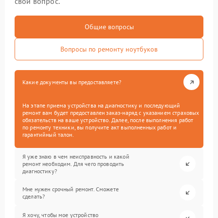
свой вопрос.
Общие вопросы
Вопросы по ремонту ноутбуков
Какие документы вы предоставляете?
На этапе приема устройства на диагностику и последующий
ремонт вам будет предоставлен заказ-наряд с указанием страховых
обязательств на ваше устройство. Далее, после выполнения работ
по ремонту техники, вы получите акт выполненных работ и
гарантийный талон.
Я уже знаю в чем неисправность и какой
ремонт необходим. Для чего проводить
диагностику?
Мне нужен срочный ремонт. Сможете
сделать?
Я хочу, чтобы мое устройство