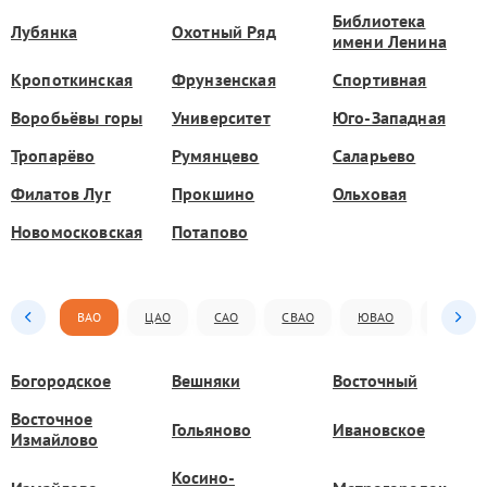
Библиотека
Лубянка
Охотный Ряд
имени Ленина
Кропоткинская
Фрунзенская
Спортивная
Воробьёвы горы
Университет
Юго-Западная
Тропарёво
Румянцево
Саларьево
Филатов Луг
Прокшино
Ольховая
Новомосковская
Потапово
ВАО
ЦАО
САО
СВАО
ЮВАО
ЮАО
Богородское
Вешняки
Восточный
Восточное
Гольяново
Ивановское
Измайлово
Косино-