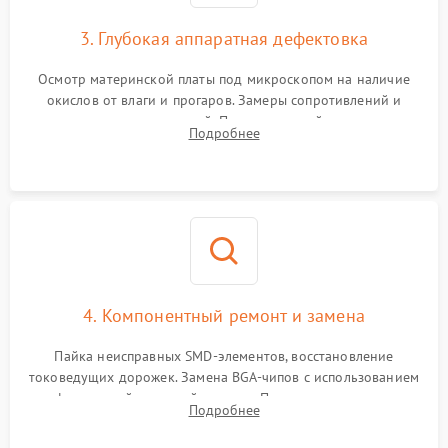
3. Глубокая аппаратная дефектовка
Осмотр материнской платы под микроскопом на наличие
окислов от влаги и прогаров. Замеры сопротивлений и
дежурных напряжений. Проверка цепей питания,
Подробнее
мультиконтроллера, процессора и видеочипа.
4. Компонентный ремонт и замена
Пайка неисправных SMD-элементов, восстановление
токоведущих дорожек. Замена BGA-чипов с использованием
инфракрасной паяльной станции. Прошивка микросхемы
Подробнее
BIOS или замена поврежденных портов USB