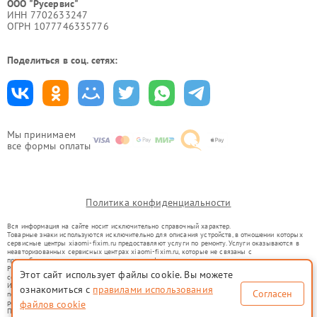
ООО "Русервис"
ИНН 7702633247
ОГРН 1077746335776
Поделиться в соц. сетях:
Мы принимаем
все формы оплаты
Политика конфиденциальности
Вся информация на сайте носит исключительно справочный характер.
Товарные знаки используются исключительно для описания устройств, в отношении которых
сервисные центры xiaomi-fixim.ru предоставляют услуги по ремонту. Услуги оказываются в
неавторизованных сервисных центрах xiaomi-fixim.ru, которые не связаны с
правообладателями товарных знаков или их официальными представителями.
Ремонт осуществляется для устройств, уже введенных в гражданский оборот в соответствии
Этот сайт использует файлы cookie. Вы можете
со статьей 1487 ГК РФ.
Использование товарных знаков не преследует цели индивидуализации услуг или введения
ознакомиться с
правилами использования
Согласен
потребителей в заблуждение, а служит для информирования о предоставляемых услугах по
ремонту техники указанных брендов.
файлов cookie
Представленная на сайте информация не является публичной офертой, определяемой