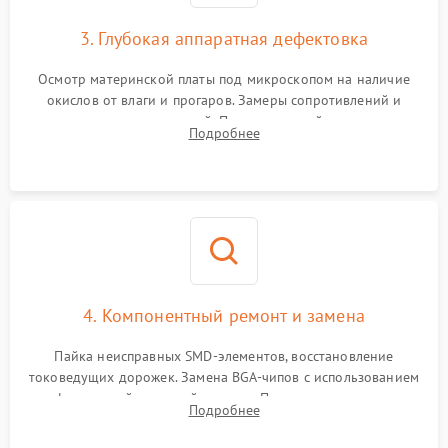
3. Глубокая аппаратная дефектовка
Осмотр материнской платы под микроскопом на наличие
окислов от влаги и прогаров. Замеры сопротивлений и
дежурных напряжений. Проверка цепей питания,
Подробнее
мультиконтроллера, процессора и видеочипа.
4. Компонентный ремонт и замена
Пайка неисправных SMD-элементов, восстановление
токоведущих дорожек. Замена BGA-чипов с использованием
инфракрасной паяльной станции. Прошивка микросхемы
Подробнее
BIOS или замена поврежденных портов USB