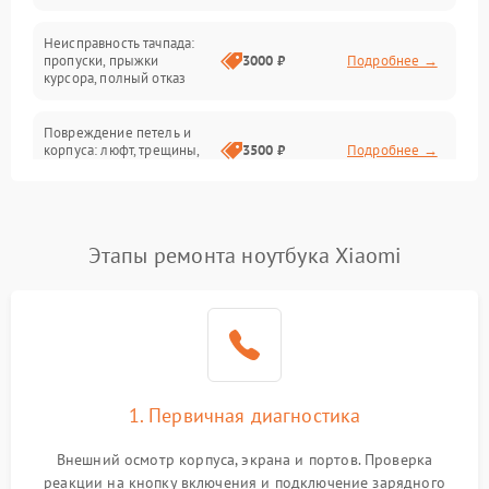
Неисправность тачпада:
Сеть и интернет
пропуски, прыжки
3000 ₽
Подробнее →
курсора, полный отказ
Система охлаждения
Повреждение петель и
корпуса: люфт, трещины,
3500 ₽
Подробнее →
деформация
Проблемы аккумулятора:
быстрая разрядка,
2500 ₽
Подробнее →
Этапы ремонта ноутбука Xiaomi
невозможность зарядки,
вздутие
Неисправность зарядного
устройства или разъёма
2000 ₽
Подробнее →
питания
1. Первичная диагностика
Перегрев из‑за пыли,
износа термопасты или
2500 ₽
Подробнее →
неисправности кулера
Внешний осмотр корпуса, экрана и портов. Проверка
реакции на кнопку включения и подключение зарядного