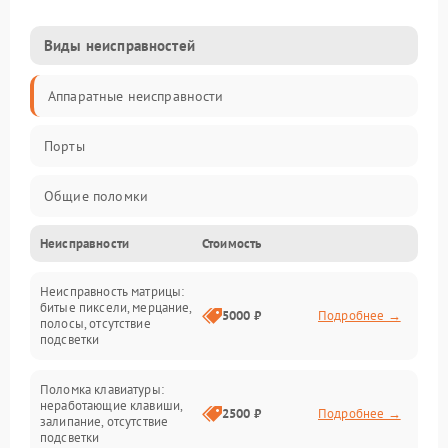
Виды неисправностей
Аппаратные неисправности
Порты
Общие поломки
Неисправности
Стоимость
Устройства
Неисправность матрицы:
Программные ошибки
битые пиксели, мерцание,
5000 ₽
Подробнее →
полосы, отсутствие
подсветки
Электрические и системные сбои
Поломка клавиатуры:
Интерфейсные проблемы
неработающие клавиши,
2500 ₽
Подробнее →
залипание, отсутствие
подсветки
Батарея