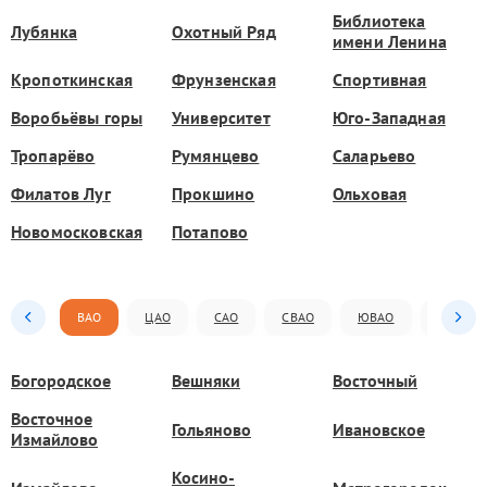
Библиотека
Лубянка
Охотный Ряд
имени Ленина
Кропоткинская
Фрунзенская
Спортивная
Воробьёвы горы
Университет
Юго-Западная
Тропарёво
Румянцево
Саларьево
Филатов Луг
Прокшино
Ольховая
Новомосковская
Потапово
ВАО
ЦАО
САО
СВАО
ЮВАО
ЮАО
Богородское
Вешняки
Восточный
Восточное
Гольяново
Ивановское
Измайлово
Косино-