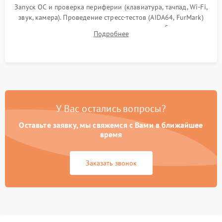
Запуск ОС и проверка периферии (клавиатура, тачпад, Wi-Fi,
звук, камера). Проведение стресс-тестов (AIDA64, FurMark)
для контроля температурного режима и стабильности
Подробнее
системы под пиковой нагрузкой.
У Вас остались вопросы?
Оставьте заявку, мы свяжемся с Вами в ближайшее
время
Заказать звонок