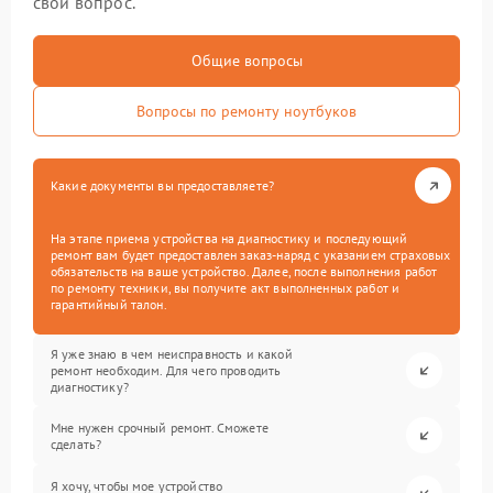
свой вопрос.
Общие вопросы
Вопросы по ремонту ноутбуков
Какие документы вы предоставляете?
На этапе приема устройства на диагностику и последующий
ремонт вам будет предоставлен заказ-наряд с указанием страховых
обязательств на ваше устройство. Далее, после выполнения работ
по ремонту техники, вы получите акт выполненных работ и
гарантийный талон.
Я уже знаю в чем неисправность и какой
ремонт необходим. Для чего проводить
диагностику?
Мне нужен срочный ремонт. Сможете
сделать?
Я хочу, чтобы мое устройство