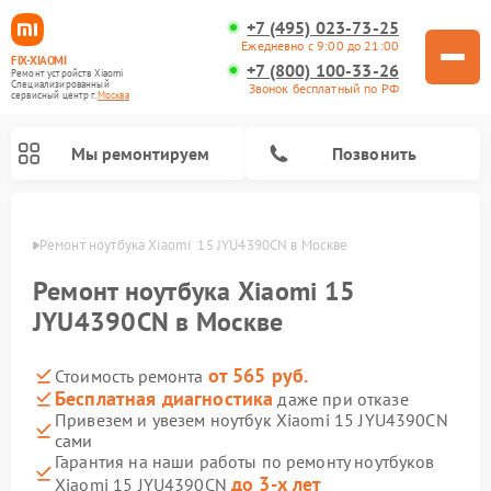
+7 (495) 023-73-25
Ежедневно с 9:00 до 21:00
FIX-XIAOMI
+7 (800) 100-33-26
Ремонт устройств Xiaomi
Специализированный
Звонок бесплатный по РФ
cервисный центр г.
Москва
Мы ремонтируем
Позвонить
оскве
Ремонт ноутбука Xiaomi  15 JYU4390CN в Москве
Ремонт ноутбука Xiaomi 15
JYU4390CN в Москве
от 565 руб.
Стоимость ремонта
Бесплатная диагностика
даже при отказе
Привезем и увезем ноутбук Xiaomi 15 JYU4390CN
сами
Ремонт электросамокатов Xiaomi
Ремонт массажных кресел Xiaomi
Ремонт видеорегистраторов Xiaomi
Ремонт пароочистителей Xiaomi
Ремонт камер видеонаблюдения Xiaomi
Ремонт вертикальных пылесосов Xiaomi
Ремонт роботов-пылесосов Xiaomi
Ремонт электровелосипедов Xiaomi
Ремонт стиральных машин Xiaomi
Гарантия на наши работы по ремонту ноутбуков
до 3-х лет
Xiaomi 15 JYU4390CN