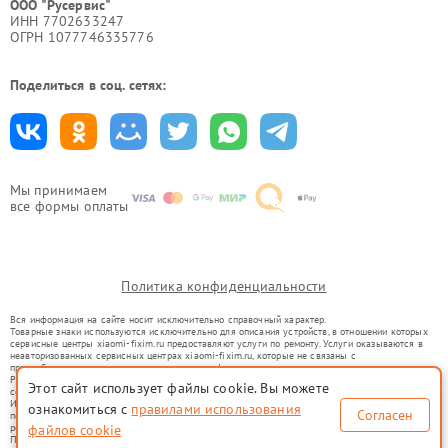
ООО "Русервис"
ИНН 7702633247
ОГРН 1077746335776
Поделиться в соц. сетях:
Мы принимаем
все формы оплаты
Политика конфиденциальности
Вся информация на сайте носит исключительно справочный характер.
Товарные знаки используются исключительно для описания устройств, в отношении которых
сервисные центры xiaomi-fixim.ru предоставляют услуги по ремонту. Услуги оказываются в
неавторизованных сервисных центрах xiaomi-fixim.ru, которые не связаны с
правообладателями товарных знаков или их официальными представителями.
Ремонт осуществляется для устройств, уже введенных в гражданский оборот в соответствии
Этот сайт использует файлы cookie. Вы можете
со статьей 1487 ГК РФ.
Использование товарных знаков не преследует цели индивидуализации услуг или введения
ознакомиться с
правилами использования
Согласен
потребителей в заблуждение, а служит для информирования о предоставляемых услугах по
ремонту техники указанных брендов.
файлов cookie
Представленная на сайте информация не является публичной офертой, определяемой