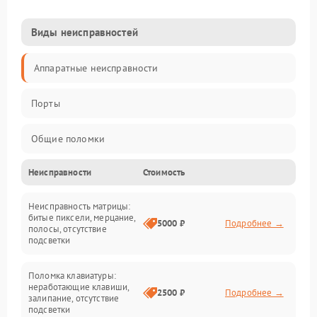
Виды неисправностей
Аппаратные неисправности
Порты
Общие поломки
Неисправности
Стоимость
Устройства
Неисправность матрицы:
Программные ошибки
битые пиксели, мерцание,
5000 ₽
Подробнее →
полосы, отсутствие
подсветки
Электрические и системные сбои
Поломка клавиатуры:
Интерфейсные проблемы
неработающие клавиши,
2500 ₽
Подробнее →
залипание, отсутствие
подсветки
Батарея