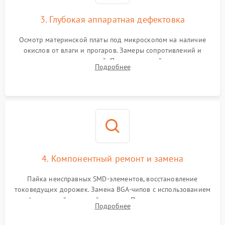
3. Глубокая аппаратная дефектовка
Осмотр материнской платы под микроскопом на наличие
окислов от влаги и прогаров. Замеры сопротивлений и
дежурных напряжений. Проверка цепей питания,
Подробнее
мультиконтроллера, процессора и видеочипа.
4. Компонентный ремонт и замена
Пайка неисправных SMD-элементов, восстановление
токоведущих дорожек. Замена BGA-чипов с использованием
инфракрасной паяльной станции. Прошивка микросхемы
Подробнее
BIOS или замена поврежденных портов USB