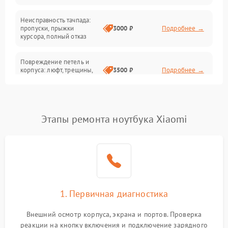
Неисправность тачпада:
Сеть и интернет
пропуски, прыжки
3000 ₽
Подробнее →
курсора, полный отказ
Система охлаждения
Повреждение петель и
корпуса: люфт, трещины,
3500 ₽
Подробнее →
деформация
Проблемы аккумулятора:
быстрая разрядка,
2500 ₽
Подробнее →
Этапы ремонта ноутбука Xiaomi
невозможность зарядки,
вздутие
Неисправность зарядного
устройства или разъёма
2000 ₽
Подробнее →
питания
1. Первичная диагностика
Перегрев из‑за пыли,
износа термопасты или
2500 ₽
Подробнее →
неисправности кулера
Внешний осмотр корпуса, экрана и портов. Проверка
реакции на кнопку включения и подключение зарядного