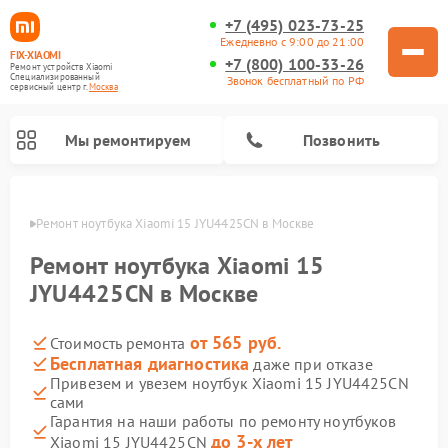
+7 (495) 023-73-25
Ежедневно с 9:00 до 21:00
FIX-XIAOMI
+7 (800) 100-33-26
Ремонт устройств Xiaomi
Специализированный
Звонок бесплатный по РФ
cервисный центр г.
Москва
Мы ремонтируем
Позвонить
оскве
Ремонт ноутбука Xiaomi 15 JYU4425CN в Москве
Ремонт ноутбука Xiaomi 15
JYU4425CN в Москве
от 565 руб.
Стоимость ремонта
Бесплатная диагностика
даже при отказе
Привезем и увезем ноутбук Xiaomi 15 JYU4425CN
сами
Ремонт электросамокатов Xiaomi
Ремонт массажных кресел Xiaomi
Ремонт видеорегистраторов Xiaomi
Ремонт пароочистителей Xiaomi
Ремонт камер видеонаблюдения Xiaomi
Ремонт вертикальных пылесосов Xiaomi
Ремонт роботов-пылесосов Xiaomi
Ремонт электровелосипедов Xiaomi
Ремонт стиральных машин Xiaomi
Гарантия на наши работы по ремонту ноутбуков
до 3-х лет
Xiaomi 15 JYU4425CN