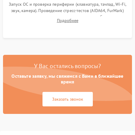
Запуск ОС и проверка периферии (клавиатура, тачпад, Wi-Fi,
звук, камера). Проведение стресс-тестов (AIDA64, FurMark)
для контроля температурного режима и стабильности
Подробнее
системы под пиковой нагрузкой.
У Вас остались вопросы?
Оставьте заявку, мы свяжемся с Вами в ближайшее
время
Заказать звонок