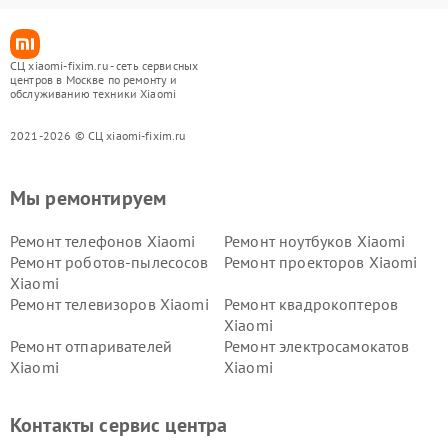
СЦ xiaomi-fixim.ru - сеть сервисных
центров в Москве по ремонту и
обслуживанию техники Xiaomi
2021-2026 © СЦ xiaomi-fixim.ru
Мы ремонтируем
Ремонт телефонов Xiaomi
Ремонт ноутбуков Xiaomi
Ремонт роботов-пылесосов
Ремонт проекторов Xiaomi
Xiaomi
Ремонт телевизоров Xiaomi
Ремонт квадрокоптеров
Xiaomi
Ремонт отпаривателей
Ремонт электросамокатов
Xiaomi
Xiaomi
Ремонт электровелосипедов
Ремонт экшн-камер Xiaomi
Xiaomi
Контакты сервис центра
Ремонт стиральных машин
Ремонт смарт-часов Xiaomi