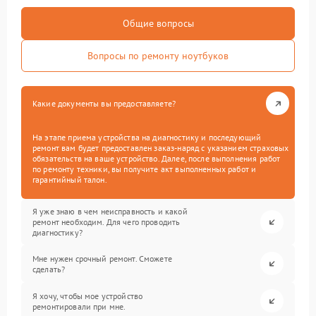
Общие вопросы
Вопросы по ремонту ноутбуков
Какие документы вы предоставляете?
На этапе приема устройства на диагностику и последующий
ремонт вам будет предоставлен заказ-наряд с указанием страховых
обязательств на ваше устройство. Далее, после выполнения работ
по ремонту техники, вы получите акт выполненных работ и
гарантийный талон.
Я уже знаю в чем неисправность и какой
ремонт необходим. Для чего проводить
диагностику?
Мне нужен срочный ремонт. Сможете
сделать?
Я хочу, чтобы мое устройство
ремонтировали при мне.