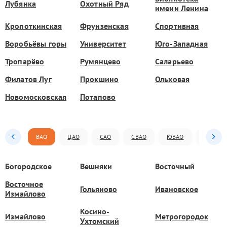
Лубянка
Охотный Ряд
имени Ленина
Кропоткинская
Фрунзенская
Спортивная
Воробьёвы горы
Университет
Юго-Западная
Тропарёво
Румянцево
Саларьево
Филатов Луг
Прокшино
Ольховая
Новомосковская
Потапово
ВАО
ЦАО
САО
СВАО
ЮВАО
ЮАО
Богородское
Вешняки
Восточный
Восточное
Гольяново
Ивановское
Измайлово
Косино-
Измайлово
Метрогородок
Ухтомский