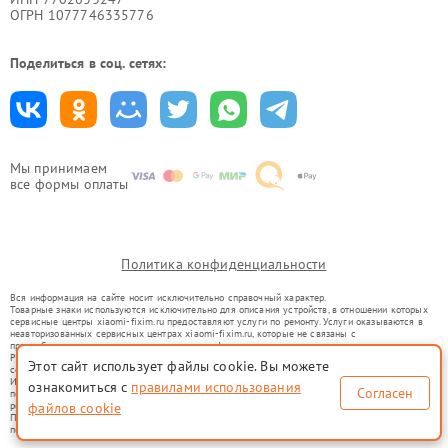
ОГРН 1077746335776
Поделиться в соц. сетях:
Мы принимаем
все формы оплаты
Политика конфиденциальности
Вся информация на сайте носит исключительно справочный характер.
Товарные знаки используются исключительно для описания устройств, в отношении которых
сервисные центры xiaomi-fixim.ru предоставляют услуги по ремонту. Услуги оказываются в
неавторизованных сервисных центрах xiaomi-fixim.ru, которые не связаны с
правообладателями товарных знаков или их официальными представителями.
Ремонт осуществляется для устройств, уже введенных в гражданский оборот в соответствии
Этот сайт использует файлы cookie. Вы можете
со статьей 1487 ГК РФ.
Использование товарных знаков не преследует цели индивидуализации услуг или введения
ознакомиться с
правилами использования
Согласен
потребителей в заблуждение, а служит для информирования о предоставляемых услугах по
ремонту техники указанных брендов.
файлов cookie
Представленная на сайте информация не является публичной офертой, определяемой
положениями Статьи 437(2) Гражданского кодекса РФ