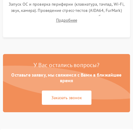
Запуск ОС и проверка периферии (клавиатура, тачпад, Wi-Fi,
звук, камера). Проведение стресс-тестов (AIDA64, FurMark)
для контроля температурного режима и стабильности
Подробнее
системы под пиковой нагрузкой.
У Вас остались вопросы?
Оставьте заявку, мы свяжемся с Вами в ближайшее
время
Заказать звонок