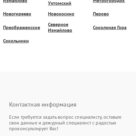
Измайлово
Метрогородок
Ухтомский
Новогиреево
Новокосино
Перово
Северное
Преображенское
Соколиная Гора
Измайлово
Сокольники
Контактная информация
Если требуется задать вопрос специалисту, оставьте
свои данные и дежурный специалист с радостью
проконсультирует Вас!