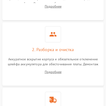
устройства. Оценка потребления тока с помощью
Выход из строя SSD или
Подробнее
HDD: медленная загрузка,
лабораторного блока питания для локализации проблемы.
3000 ₽
Подробнее →
ошибки чтения,
пропадание диска
Неисправность
оперативной памяти:
2000 ₽
Подробнее →
вылеты приложений,
синие экраны
2. Разборка и очистка
Проблемы Wi‑Fi или
2500 ₽
Подробнее →
Bluetooth модулей
Аккуратное вскрытие корпуса и обязательное отключение
шлейфа аккумулятора для обесточивания платы. Демонтаж
системы охлаждения, очистка кулера от пыли и удаление
Подробнее
высохшей термопасты с кристаллов чипов.