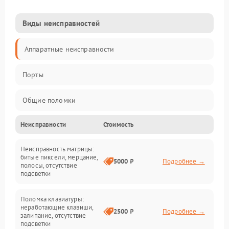
Виды неисправностей
Аппаратные неисправности
Порты
Общие поломки
Неисправности
Стоимость
Устройства
Неисправность матрицы:
Программные ошибки
битые пиксели, мерцание,
5000 ₽
Подробнее →
полосы, отсутствие
подсветки
Электрические и системные сбои
Поломка клавиатуры:
Интерфейсные проблемы
неработающие клавиши,
2500 ₽
Подробнее →
залипание, отсутствие
подсветки
Батарея