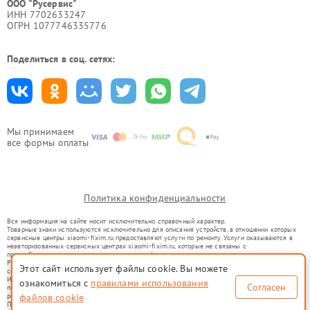
ООО "Русервис"
ИНН 7702633247
ОГРН 1077746335776
Поделиться в соц. сетях:
Мы принимаем
все формы оплаты
Политика конфиденциальности
Вся информация на сайте носит исключительно справочный характер.
Товарные знаки используются исключительно для описания устройств, в отношении которых
сервисные центры xiaomi-fixim.ru предоставляют услуги по ремонту. Услуги оказываются в
неавторизованных сервисных центрах xiaomi-fixim.ru, которые не связаны с
правообладателями товарных знаков или их официальными представителями.
Ремонт осуществляется для устройств, уже введенных в гражданский оборот в соответствии
Этот сайт использует файлы cookie. Вы можете
со статьей 1487 ГК РФ.
Использование товарных знаков не преследует цели индивидуализации услуг или введения
ознакомиться с
правилами использования
Согласен
потребителей в заблуждение, а служит для информирования о предоставляемых услугах по
ремонту техники указанных брендов.
файлов cookie
Представленная на сайте информация не является публичной офертой, определяемой