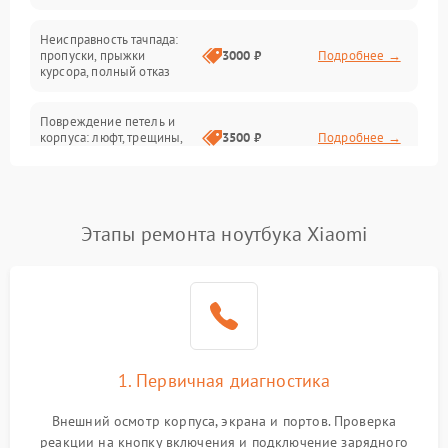
Неисправность тачпада:
Сеть и интернет
пропуски, прыжки
3000 ₽
Подробнее →
курсора, полный отказ
Система охлаждения
Повреждение петель и
корпуса: люфт, трещины,
3500 ₽
Подробнее →
деформация
Проблемы аккумулятора:
быстрая разрядка,
2500 ₽
Подробнее →
Этапы ремонта ноутбука Xiaomi
невозможность зарядки,
вздутие
Неисправность зарядного
устройства или разъёма
2000 ₽
Подробнее →
питания
1. Первичная диагностика
Перегрев из‑за пыли,
износа термопасты или
2500 ₽
Подробнее →
неисправности кулера
Внешний осмотр корпуса, экрана и портов. Проверка
реакции на кнопку включения и подключение зарядного