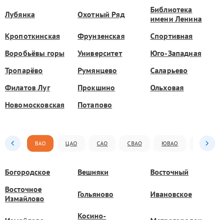
Библиотека
Лубянка
Охотный Ряд
имени Ленина
Кропоткинская
Фрунзенская
Спортивная
Воробьёвы горы
Университет
Юго-Западная
Тропарёво
Румянцево
Саларьево
Филатов Луг
Прокшино
Ольховая
Новомосковская
Потапово
ВАО
ЦАО
САО
СВАО
ЮВАО
ЮАО
Богородское
Вешняки
Восточный
Восточное
Гольяново
Ивановское
Измайлово
Косино-