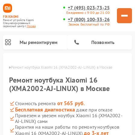
+7 (495) 023-73-25
Ежедневно с 9:00 до 21:00
FIX-XIAOMI
+7 (800) 100-33-26
Ремонт устройств Xiaomi
Специализированный
Звонок бесплатный по РФ
cервисный центр г.
Москва
Мы ремонтируем
Позвонить
оскве
Ремонт ноутбука Xiaomi 16 (XMA2002-AJ-LINUX) в Москве
Ремонт ноутбука Xiaomi 16
(XMA2002-AJ-LINUX) в Москве
от 565 руб.
Стоимость ремонта
Бесплатная диагностика
даже при отказе
Привезем и увезем ноутбук Xiaomi 16 (XMA2002-
AJ-LINUX) сами
Ремонт электросамокатов Xiaomi
Ремонт массажных кресел Xiaomi
Ремонт видеорегистраторов Xiaomi
Ремонт пароочистителей Xiaomi
Ремонт камер видеонаблюдения Xiaomi
Ремонт вертикальных пылесосов Xiaomi
Ремонт роботов-пылесосов Xiaomi
Ремонт электровелосипедов Xiaomi
Ремонт стиральных машин Xiaomi
Гарантия на наши работы по ремонту ноутбуков
до 3-х лет
Xiaomi 16 (XMA2002-AJ-LINUX)