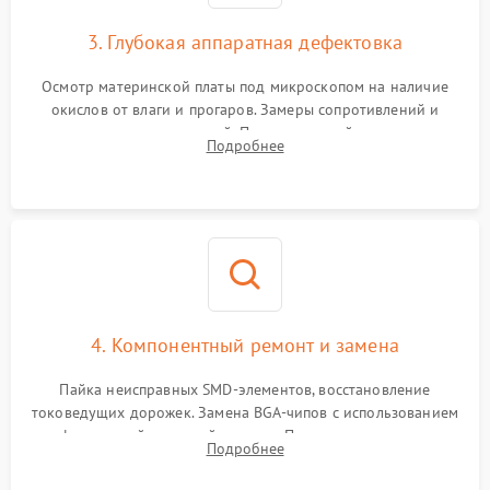
3. Глубокая аппаратная дефектовка
Осмотр материнской платы под микроскопом на наличие
окислов от влаги и прогаров. Замеры сопротивлений и
дежурных напряжений. Проверка цепей питания,
Подробнее
мультиконтроллера, процессора и видеочипа.
4. Компонентный ремонт и замена
Пайка неисправных SMD-элементов, восстановление
токоведущих дорожек. Замена BGA-чипов с использованием
инфракрасной паяльной станции. Прошивка микросхемы
Подробнее
BIOS или замена поврежденных портов USB