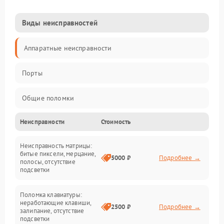
Виды неисправностей
Аппаратные неисправности
Порты
Общие поломки
Неисправности
Стоимость
Устройства
Неисправность матрицы:
Программные ошибки
битые пиксели, мерцание,
5000 ₽
Подробнее →
полосы, отсутствие
подсветки
Электрические и системные сбои
Поломка клавиатуры:
Интерфейсные проблемы
неработающие клавиши,
2500 ₽
Подробнее →
залипание, отсутствие
подсветки
Батарея