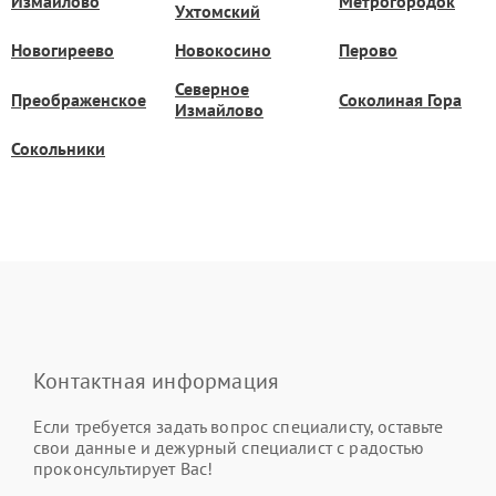
Измайлово
Метрогородок
Ухтомский
Новогиреево
Новокосино
Перово
Северное
Преображенское
Соколиная Гора
Измайлово
Сокольники
Контактная информация
Если требуется задать вопрос специалисту, оставьте
свои данные и дежурный специалист с радостью
проконсультирует Вас!