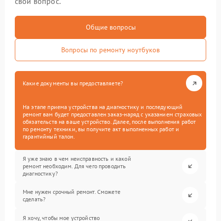
свой вопрос.
Общие вопросы
Вопросы по ремонту ноутбуков
Какие документы вы предоставляете?
На этапе приема устройства на диагностику и последующий
ремонт вам будет предоставлен заказ-наряд с указанием страховых
обязательств на ваше устройство. Далее, после выполнения работ
по ремонту техники, вы получите акт выполненных работ и
гарантийный талон.
Я уже знаю в чем неисправность и какой
ремонт необходим. Для чего проводить
диагностику?
Мне нужен срочный ремонт. Сможете
сделать?
Я хочу, чтобы мое устройство