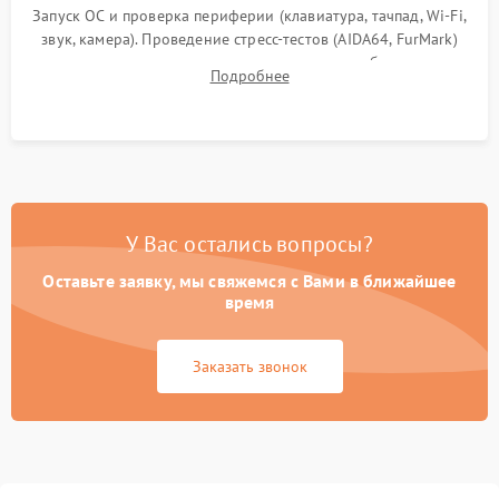
Запуск ОС и проверка периферии (клавиатура, тачпад, Wi-Fi,
звук, камера). Проведение стресс-тестов (AIDA64, FurMark)
для контроля температурного режима и стабильности
Подробнее
системы под пиковой нагрузкой.
У Вас остались вопросы?
Оставьте заявку, мы свяжемся с Вами в ближайшее
время
Заказать звонок