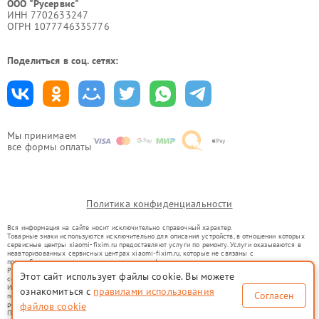
ООО "Русервис"
ИНН 7702633247
ОГРН 1077746335776
Поделиться в соц. сетях:
Мы принимаем
все формы оплаты
Политика конфиденциальности
Вся информация на сайте носит исключительно справочный характер.
Товарные знаки используются исключительно для описания устройств, в отношении которых
сервисные центры xiaomi-fixim.ru предоставляют услуги по ремонту. Услуги оказываются в
неавторизованных сервисных центрах xiaomi-fixim.ru, которые не связаны с
правообладателями товарных знаков или их официальными представителями.
Ремонт осуществляется для устройств, уже введенных в гражданский оборот в соответствии
Этот сайт использует файлы cookie. Вы можете
со статьей 1487 ГК РФ.
Использование товарных знаков не преследует цели индивидуализации услуг или введения
ознакомиться с
правилами использования
Согласен
потребителей в заблуждение, а служит для информирования о предоставляемых услугах по
ремонту техники указанных брендов.
файлов cookie
Представленная на сайте информация не является публичной офертой, определяемой