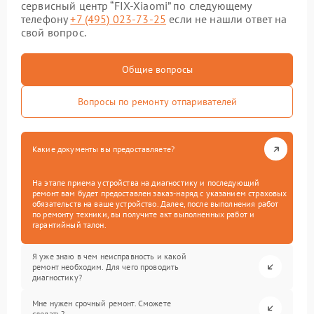
сервисный центр “FIX-Xiaomi” по следующему
телефону
+7 (495) 023-73-25
если не нашли ответ на
свой вопрос.
Общие вопросы
Вопросы по ремонту отпаривателей
Какие документы вы предоставляете?
На этапе приема устройства на диагностику и последующий
ремонт вам будет предоставлен заказ-наряд с указанием страховых
обязательств на ваше устройство. Далее, после выполнения работ
по ремонту техники, вы получите акт выполненных работ и
гарантийный талон.
Я уже знаю в чем неисправность и какой
ремонт необходим. Для чего проводить
диагностику?
Мне нужен срочный ремонт. Сможете
сделать?