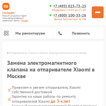
+7 (495) 023-73-25
Ежедневно с 9:00 до 21:00
FIX-XIAOMI
+7 (800) 100-33-26
Ремонт устройств Xiaomi
Специализированный
Звонок бесплатный по РФ
cервисный центр г.
Москва
Мы ремонтируем
Позвонить
оскве
Отпариватель Xiaomi замена электромагнитного клапана
Замена электромагнитного
клапана на отпаривателе Xiaomi в
Москве
Привезем и увезем отпариватель Xiaomi
собственной доставкой
Гарантия на наши работы по ремонту
Ремонт роботов-пылесосов Xiaomi
Ремонт электросамокатов Xiaomi
Ремонт массажных кресел Xiaomi
Ремонт видеорегистраторов Xiaomi
Ремонт пароочистителей Xiaomi
Ремонт камер видеонаблюдения Xiaomi
Ремонт вертикальных пылесосов Xiaomi
Ремонт электровелосипедов Xiaomi
Ремонт стиральных машин Xiaomi
до 3-х лет
отпаривателей Xiaomi
Срочный ремонт отпаривателей Xiaomi в течении