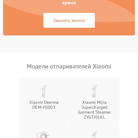
Неисправность
время
500 ₽
Подробнее →
индикаторов
Заказать звонок
Поломка системы защиты
1000 ₽
Подробнее →
от короткого замыкания
Повреждение системы
защиты от
1000 ₽
Подробнее →
перенапряжения
Модели отпаривателей Xiaomi
Поломка системы защиты
1000 ₽
Подробнее →
от замыкания
Повреждение системы
1000 ₽
Подробнее →
защиты от перегрузок
Xiaomi Deerma
Xiaomi Mijia
DEM-HS003
Supercharged
Garment Steamer
ZYGTJ01KL