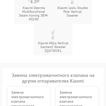
Xiaomi Deerma
Xiaomi Lexiu Double
Multifunctional
Pole Vertical
Steam Ironing DEM-
Steamer
HS200
Xiaomi Mijia Vertical
Garment Steamer
ZQGTJ02KL
Замена электромагнитного клапана на
других отпаривателях Xiaomi
Замена
Замена
электромагнитного
электромагнитного
клапана
клапана
отпаривателя
отпаривателя