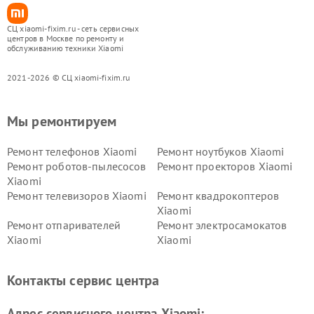
СЦ xiaomi-fixim.ru - сеть сервисных
центров в Москве по ремонту и
обслуживанию техники Xiaomi
2021-2026 © СЦ xiaomi-fixim.ru
Мы ремонтируем
Ремонт телефонов Xiaomi
Ремонт ноутбуков Xiaomi
Ремонт роботов-пылесосов
Ремонт проекторов Xiaomi
Xiaomi
Ремонт телевизоров Xiaomi
Ремонт квадрокоптеров
Xiaomi
Ремонт отпаривателей
Ремонт электросамокатов
Xiaomi
Xiaomi
Ремонт электровелосипедов
Ремонт экшн-камер Xiaomi
Xiaomi
Контакты сервис центра
Ремонт стиральных машин
Ремонт смарт-часов Xiaomi
Xiaomi
Адрес сервисного центра Xiaomi: