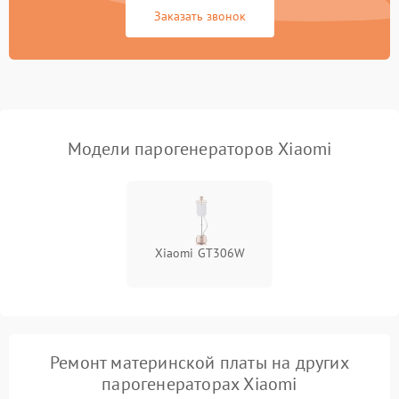
Заказать звонок
Не включается
1500 ₽
Подробнее →
Не подает пар
1800 ₽
Подробнее →
Модели парогенераторов Xiaomi
Xiaomi GT306W
Ремонт материнской платы на других
парогенераторах Xiaomi