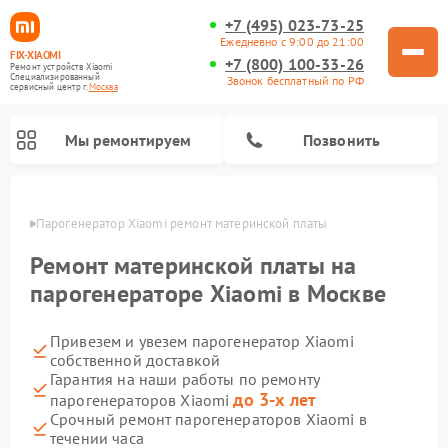
+7 (495) 023-73-25
Ежедневно с 9:00 до 21:00
FIX-XIAOMI
+7 (800) 100-33-26
Ремонт устройств Xiaomi
Специализированный
Звонок бесплатный по РФ
cервисный центр г.
Москва
Мы ремонтируем
Позвонить
оскве
Парогенератор Xiaomi ремонт материнской платы
Ремонт материнской платы на
парогенераторе Xiaomi в Москве
Привезем и увезем парогенератор Xiaomi
собственной доставкой
Гарантия на наши работы по ремонту
до 3-х лет
парогенераторов Xiaomi
Ремонт вертикальных пылесосов Xiaomi
Ремонт роботов-пылесосов Xiaomi
Ремонт электровелосипедов Xiaomi
Ремонт стиральных машин Xiaomi
Ремонт массажных кресел Xiaomi
Ремонт видеорегистраторов Xiaomi
Ремонт пароочистителей Xiaomi
Ремонт камер видеонаблюдения Xiaomi
Ремонт электросамокатов Xiaomi
Срочный ремонт парогенераторов Xiaomi в
течении часа