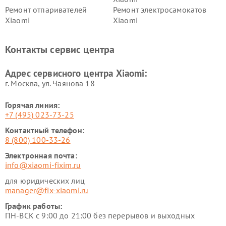
Ремонт отпаривателей
Ремонт электросамокатов
Xiaomi
Xiaomi
Ремонт электровелосипедов
Ремонт экшн-камер Xiaomi
Xiaomi
Контакты сервис центра
Ремонт стиральных машин
Ремонт смарт-часов Xiaomi
Xiaomi
Адрес сервисного центра Xiaomi:
г. Москва, ул. Чаянова 18
Горячая линия:
+7 (495) 023-73-25
Контактный телефон:
8 (800) 100-33-26
Электронная почта:
info@xiaomi-fixim.ru
для юридических лиц
manager@fix-xiaomi.ru
График работы:
ПН-ВСК с 9:00 до 21:00 без перерывов и выходных