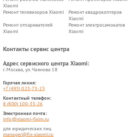
Xiaomi
Ремонт телевизоров Xiaomi
Ремонт квадрокоптеров
Xiaomi
Ремонт отпаривателей
Ремонт электросамокатов
Xiaomi
Xiaomi
Ремонт электровелосипедов
Ремонт экшн-камер Xiaomi
Xiaomi
Контакты сервис центра
Ремонт стиральных машин
Ремонт смарт-часов Xiaomi
Xiaomi
Адрес сервисного центра Xiaomi:
г. Москва, ул. Чаянова 18
Горячая линия:
+7 (495) 023-73-25
Контактный телефон:
8 (800) 100-33-26
Электронная почта:
info@xiaomi-fixim.ru
для юридических лиц
manager@fix-xiaomi.ru