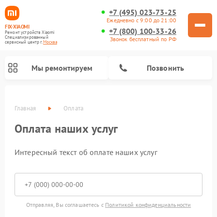
+7 (495) 023-73-25
Ежедневно с 9:00 до 21:00
FIX-XIAOMI
+7 (800) 100-33-26
Ремонт устройств Xiaomi
Специализированный
Звонок бесплатный по РФ
cервисный центр г.
Москва
Мы ремонтируем
Позвонить
Главная
Оплата
Оплата наших услуг
Интересный текст об оплате наших услуг
Ремонт камер видеонаблюдения Xiaomi
Ремонт вертикальных пылесосов Xiaomi
Ремонт роботов-пылесосов Xiaomi
Ремонт электровелосипедов Xiaomi
Ремонт стиральных машин Xiaomi
Ремонт электросамокатов Xiaomi
Ремонт массажных кресел Xiaomi
Ремонт видеорегистраторов Xiaomi
Ремонт пароочистителей Xiaomi
Отправляя, Вы соглашаетесь с
Политикой конфиденциальности