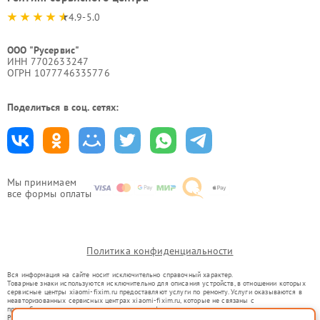
4.9-5.0
ООО "Русервис"
ИНН 7702633247
ОГРН 1077746335776
Поделиться в соц. сетях:
Мы принимаем
все формы оплаты
Политика конфиденциальности
Вся информация на сайте носит исключительно справочный характер.
Товарные знаки используются исключительно для описания устройств, в отношении которых
сервисные центры xiaomi-fixim.ru предоставляют услуги по ремонту. Услуги оказываются в
неавторизованных сервисных центрах xiaomi-fixim.ru, которые не связаны с
правообладателями товарных знаков или их официальными представителями.
Ремонт осуществляется для устройств, уже введенных в гражданский оборот в соответствии