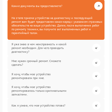
Какие документы вы предоставляете?
На этапе приема устройства на диагностику и последующий
ремонт вам будет предоставлен заказ-наряд с указанием страховых
обязательств на ваше устройство. Далее, после выполнения работ
по ремонту техники, вы получите акт выполненных работ и
гарантийный талон.
Я уже знаю в чем неисправность и какой
ремонт необходим. Для чего проводить
диагностику?
Мне нужен срочный ремонт. Сможете
сделать?
Я хочу, чтобы мое устройство
ремонтировали при мне.
Я хочу, чтобы мое устройство
ремонтировалось только оригинальными
запчастями.
Как я узнаю, что мое устройство готово?