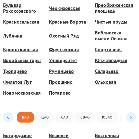
Бульвар
Преображенская
Черкизовская
Рокоссовского
площадь
Красносельская
Красные Ворота
Чистые пруды
Библиотека
Лубянка
Охотный Ряд
имени Ленина
Кропоткинская
Фрунзенская
Спортивная
Воробьёвы горы
Университет
Юго-Западная
Тропарёво
Румянцево
Саларьево
Филатов Луг
Прокшино
Ольховая
Новомосковская
Потапово
ВАО
ЦАО
САО
СВАО
ЮВАО
ЮАО
Богородское
Вешняки
Восточный