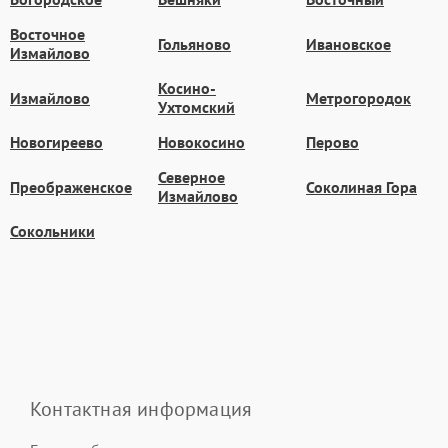
Восточное
Гольяново
Ивановское
Измайлово
Косино-
Измайлово
Метрогородок
Ухтомский
Новогиреево
Новокосино
Перово
Северное
Преображенское
Соколиная Гора
Измайлово
Сокольники
Контактная информация