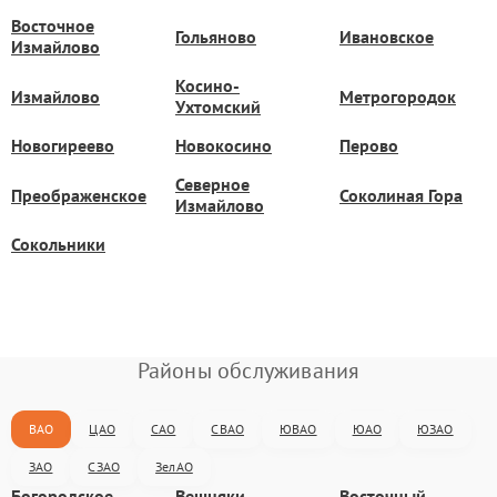
Восточное
Гольяново
Ивановское
Измайлово
Косино-
Измайлово
Метрогородок
Ухтомский
Новогиреево
Новокосино
Перово
Северное
Преображенское
Соколиная Гора
Измайлово
Сокольники
Районы обслуживания
ВАО
ЦАО
САО
СВАО
ЮВАО
ЮАО
ЮЗАО
ЗАО
СЗАО
ЗелАО
Богородское
Вешняки
Восточный