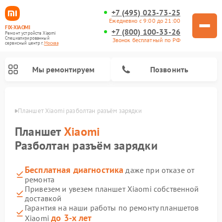
+7 (495) 023-73-25
Ежедневно с 9:00 до 21:00
FIX-XIAOMI
+7 (800) 100-33-26
Ремонт устройств Xiaomi
Специализированный
Звонок бесплатный по РФ
cервисный центр г.
Москва
Мы ремонтируем
Позвонить
оскве
Планшет Xiaomi разболтан разъём зарядки
Планшет
Xiaomi
Разболтан разъём зарядки
Бесплатная диагностика
даже при отказе от
ремонта
Привезем и увезем планшет Xiaomi собственной
доставкой
Ремонт вертикальных пылесосов Xiaomi
Ремонт роботов-пылесосов Xiaomi
Ремонт электровелосипедов Xiaomi
Ремонт стиральных машин Xiaomi
Ремонт массажных кресел Xiaomi
Ремонт видеорегистраторов Xiaomi
Ремонт пароочистителей Xiaomi
Ремонт камер видеонаблюдения Xiaomi
Ремонт электросамокатов Xiaomi
Гарантия на наши работы по ремонту планшетов
до 3-х лет
Xiaomi