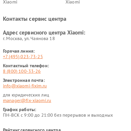
Xiaomi
Xiaomi
Ремонт электровелосипедов
Ремонт экшн-камер Xiaomi
Xiaomi
Контакты сервис центра
Ремонт стиральных машин
Ремонт смарт-часов Xiaomi
Xiaomi
Адрес сервисного центра Xiaomi:
г. Москва, ул. Чаянова 18
Горячая линия:
+7 (495) 023-73-25
Контактный телефон:
8 (800) 100-33-26
Электронная почта:
info@xiaomi-fixim.ru
для юридических лиц
manager@fix-xiaomi.ru
График работы:
ПН-ВСК с 9:00 до 21:00 без перерывов и выходных
Рейтинг сервисного центра