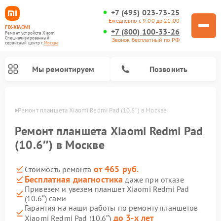
+7 (495) 023-73-25
Ежедневно с 9:00 до 21:00
FIX-XIAOMI
+7 (800) 100-33-26
Ремонт устройств Xiaomi
Специализированный
Звонок бесплатный по РФ
cервисный центр г.
Москва
Мы ремонтируем
Позвонить
оскве
Ремонт планшета Xiaomi Redmi Pad (10.6″) в Москве
Ремонт планшета Xiaomi Redmi Pad
(10.6″) в Москве
от 465 руб.
Стоимость ремонта
Бесплатная диагностика
даже при отказе
Привезем и увезем планшет Xiaomi Redmi Pad
(10.6″) сами
Ремонт вертикальных пылесосов Xiaomi
Ремонт роботов-пылесосов Xiaomi
Ремонт электровелосипедов Xiaomi
Ремонт стиральных машин Xiaomi
Ремонт массажных кресел Xiaomi
Ремонт видеорегистраторов Xiaomi
Ремонт пароочистителей Xiaomi
Ремонт камер видеонаблюдения Xiaomi
Ремонт электросамокатов Xiaomi
Гарантия на наши работы по ремонту планшетов
до 3-х лет
Xiaomi Redmi Pad (10.6″)