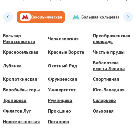
Сокольническая
Большая кольцевая
Бульвар
Преображенская
Черкизовская
Рокоссовского
площадь
Красносельская
Красные Ворота
Чистые пруды
Библиотека
Лубянка
Охотный Ряд
имени Ленина
Кропоткинская
Фрунзенская
Спортивная
Воробьёвы горы
Университет
Юго-Западная
Тропарёво
Румянцево
Саларьево
Филатов Луг
Прокшино
Ольховая
Новомосковская
Потапово