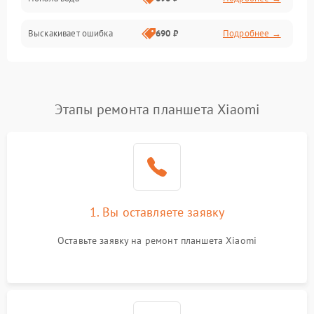
Разговор (микрофон, динамик)
Выскакивает ошибка
690 ₽
Подробнее →
Перегрев и нестабильная работа
Влага и механические повреждения
Сеть и интернет
Этапы ремонта планшета Xiaomi
Зарядка и разъёмы
Программные сбои
1. Вы оставляете заявку
Память и данные
Оставьте заявку на ремонт планшета Xiaomi
Режим работы
Связь и беспроводные модули