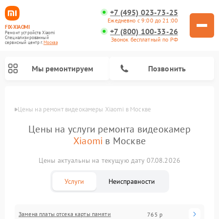
+7 (495) 023-73-25
Ежедневно с 9:00 до 21:00
FIX-XIAOMI
+7 (800) 100-33-26
Ремонт устройств Xiaomi
Специализированный
Звонок бесплатный по РФ
cервисный центр г.
Москва
Мы ремонтируем
Позвонить
Цены
Цены на ремонт видеокамеры Xiaomi в Москве
Цены на услуги ремонта видеокамер
Xiaomi
в Москве
Цены актуальны на текущую дату 07.08.2026
Услуги
Неисправности
Ремонт камер видеонаблюдения Xiaomi
Ремонт вертикальных пылесосов Xiaomi
Ремонт роботов-пылесосов Xiaomi
Ремонт электровелосипедов Xiaomi
Ремонт стиральных машин Xiaomi
Ремонт пароочистителей Xiaomi
Ремонт электросамокатов Xiaomi
Ремонт массажных кресел Xiaomi
Ремонт видеорегистраторов Xiaomi
Замена платы отсека карты памяти
765 р