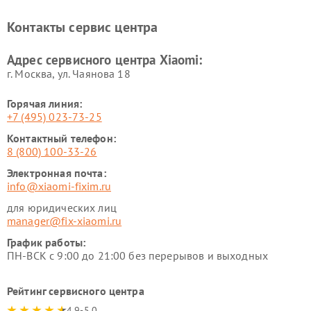
Ремонт электровелосипедов
Ремонт экшн-камер Xiaomi
Xiaomi
Контакты сервис центра
Ремонт стиральных машин
Ремонт смарт-часов Xiaomi
Xiaomi
Адрес сервисного центра Xiaomi:
г. Москва, ул. Чаянова 18
Горячая линия:
+7 (495) 023-73-25
Контактный телефон:
8 (800) 100-33-26
Электронная почта:
info@xiaomi-fixim.ru
для юридических лиц
manager@fix-xiaomi.ru
График работы:
ПН-ВСК с 9:00 до 21:00 без перерывов и выходных
Рейтинг сервисного центра
4.9-5.0