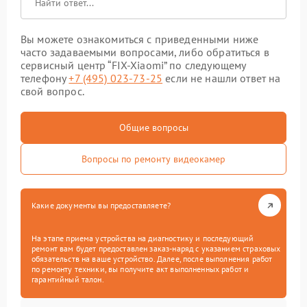
Вы можете ознакомиться с приведенными ниже
часто задаваемыми вопросами, либо обратиться в
сервисный центр “FIX-Xiaomi” по следующему
телефону
+7 (495) 023-73-25
если не нашли ответ на
свой вопрос.
Общие вопросы
Вопросы по ремонту видеокамер
Какие документы вы предоставляете?
На этапе приема устройства на диагностику и последующий
ремонт вам будет предоставлен заказ-наряд с указанием страховых
обязательств на ваше устройство. Далее, после выполнения работ
по ремонту техники, вы получите акт выполненных работ и
гарантийный талон.