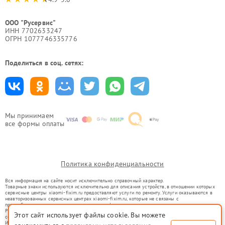
ООО "Русервис"
ИНН 7702633247
ОГРН 1077746335776
Поделиться в соц. сетях:
Мы принимаем
все формы оплаты
Политика конфиденциальности
Вся информация на сайте носит исключительно справочный характер.
Товарные знаки используются исключительно для описания устройств, в отношении которых
сервисные центры xiaomi-fixim.ru предоставляют услуги по ремонту. Услуги оказываются в
неавторизованных сервисных центрах xiaomi-fixim.ru, которые не связаны с
правообладателями товарных знаков или их официальными представителями.
Ремонт осуществляется для устройств, уже введенных в гражданский оборот в соответствии
Этот сайт использует файлы cookie. Вы можете
со статьей 1487 ГК РФ.
Использование товарных знаков не преследует цели индивидуализации услуг или введения