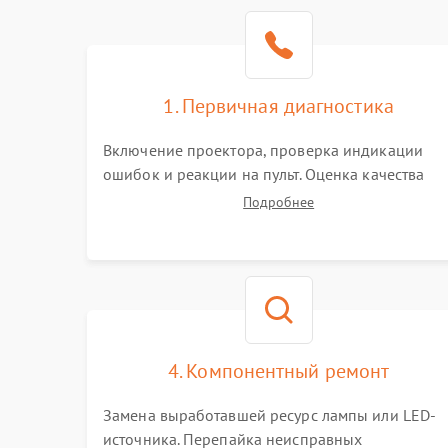
1. Первичная диагностика
Включение проектора, проверка индикации
ошибок и реакции на пульт. Оценка качества
проекции, яркости лампы, наличия артефактов
Подробнее
(точки, пятна). Проверка работы системы
охлаждения по уровню шума вентиляторов.
4. Компонентный ремонт
Замена выработавшей ресурс лампы или LED-
источника. Перепайка неисправных