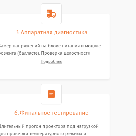
3000 ₽
Подробнее →
3. Аппаратная диагностика
3500 ₽
Подробнее →
Замер напряжений на блоке питания и модуле
розжига (балласте). Проверка целостности
цветового колеса (DLP) или поляризаторов (LCD).
Подробнее
Тестирование DMD-чипа, датчиков температуры
и оптопар с помощью мультиметра и
осциллографа.
6. Финальное тестирование
Длительный прогон проектора под нагрузкой
для проверки температурного режима и