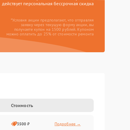
действует персональная бессрочная скидка
*Условия акции предполагают, что отправляя
заявку через текущую форму акции, вы
получаете купон на 1500 рублей. Купоном
можно оплатить до 25% от стоимости ремонта
Стоимость
3500 ₽
Подробнее →