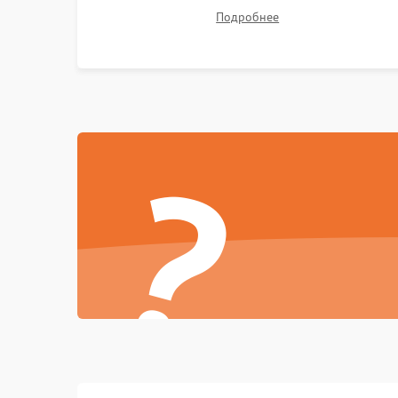
компонентов на платах. Замена DMD-чипа при
Подробнее
битых пикселях, установка нового цветового
колеса или восстановление сгоревших
поляризационных пленок.
?