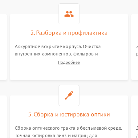
Не работает автоматическая
80 мин
1 год
коррекция трапеции (Keystone)
2. Разборка и профилактика
Проблемы с масштабированием
80 мин
1 год
изображения
Аккуратное вскрытие корпуса. Очистка
внутренних компонентов, фильтров и
вентиляторов от накопившейся пыли.
Подробнее
Визуальный осмотр блока питания, балласта
лампы и материнской платы на наличие
прогаров или вздутых элементов.
5. Сборка и юстировка оптики
Сборка оптического тракта в беспылевой среде.
Точная юстировка линз и матриц для