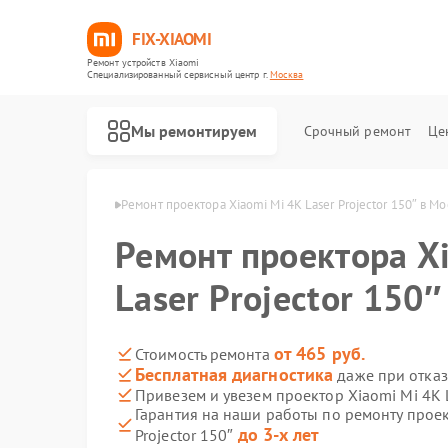
FIX-XIAOMI
Ремонт устройств Xiaomi
Специализированный cервисный центр г.
Москва
Мы ремонтируем
Срочный ремонт
Це
ров Xiaomi в Москве
Ремонт проектора Xiaomi Mi 4K Laser Projector 150″ в М
Ремонт проектора X
Laser Projector 150
от 465 руб.
Стоимость ремонта
Бесплатная диагностика
даже при отказ
Привезем и увезем проектор Xiaomi Mi 4K L
Гарантия на наши работы по ремонту проек
до 3-х лет
Projector 150″
Ремонт роботов-пылесосов Xiaomi
Ремонт квадрокоптеров Xiaomi
Ремонт электросамокатов Xiaomi
Ремонт электровелосипедов Xiaomi
Ремонт стиральных машин Xiaomi
Ремонт вертикальных пылесосов Xiaomi
Ремонт парогенераторов Xiaomi
Ремонт массажных кресел Xiaomi
Ремонт камер видеонаблюдения Xiaomi
Ремонт видеорегистраторов Xiaomi
Ремонт пароочистителей Xiaomi