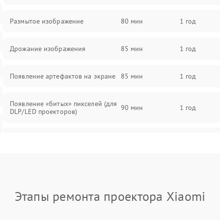
Размытое изображение
80 мин
1 год
Дрожание изображения
85 мин
1 год
Появление артефактов на экране
85 мин
1 год
Появление «битых» пикселей (для
90 мин
1 год
DLP/LED проекторов)
Залипание изображения (image
85 мин
1 год
retention)
Нестабильная яркость или
80 мин
1 год
контраст
Этапы ремонта проектора Xiaomi
Неравномерная подсветка экрана
85 мин
1 год