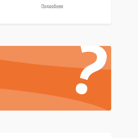
отсутствия перегрева. Оценка фокуса,
Подробнее
контрастности и цветопередачи на тестовых
таблицах. Проверка работы всех видеовходов и
?
кнопок управления.