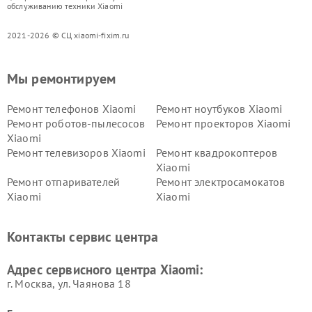
обслуживанию техники Xiaomi
2021-2026 © СЦ xiaomi-fixim.ru
Мы ремонтируем
Ремонт телефонов Xiaomi
Ремонт ноутбуков Xiaomi
Ремонт роботов-пылесосов
Ремонт проекторов Xiaomi
Xiaomi
Ремонт телевизоров Xiaomi
Ремонт квадрокоптеров
Xiaomi
Ремонт отпаривателей
Ремонт электросамокатов
Xiaomi
Xiaomi
Ремонт электровелосипедов
Ремонт экшн-камер Xiaomi
Xiaomi
Контакты сервис центра
Ремонт стиральных машин
Ремонт смарт-часов Xiaomi
Xiaomi
Адрес сервисного центра Xiaomi:
г. Москва, ул. Чаянова 18