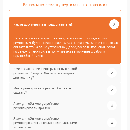
Вопросы по ремонту вертикальных пылесосов
Какие документы вы предоставляете?
На этапе приема устройства на диагностику и последующий
ремонт вам будет предоставлен заказ-наряд с указанием страховых
обязательств на ваше устройство. Далее, после выполнения работ
по ремонту техники, вы получите акт выполненных работ и
гарантийный талон.
Я уже знаю в чем неисправность и какой
ремонт необходим. Для чего проводить
диагностику?
Мне нужен срочный ремонт. Сможете
сделать?
Я хочу, чтобы мое устройство
ремонтировали при мне.
Я хочу, чтобы мое устройство
ремонтировалось только оригинальными
запчастями.