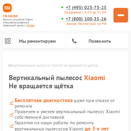
+7 (495) 023-73-25
Ежедневно с 9:00 до 21:00
FIX-XIAOMI
+7 (800) 100-33-26
Ремонт устройств Xiaomi
Специализированный
Звонок бесплатный по РФ
cервисный центр г.
Москва
Мы ремонтируем
Позвонить
оскве
Вертикальный пылесос Xiaomi не вращается щётка
Вертикальный пылесос
Xiaomi
Не вращается щётка
Бесплатная диагностика
даже при отказе от
ремонта
Привезем и увезем вертикальный пылесос Xiaomi
собственной доставкой
Ремонт роботов-пылесосов Xiaomi
Ремонт электровелосипедов Xiaomi
Ремонт стиральных машин Xiaomi
Ремонт массажных кресел Xiaomi
Ремонт видеорегистраторов Xiaomi
Ремонт пароочистителей Xiaomi
Ремонт камер видеонаблюдения Xiaomi
Ремонт электросамокатов Xiaomi
Гарантия на наши работы по ремонту
до 3-х лет
вертикальных пылесосов Xiaomi