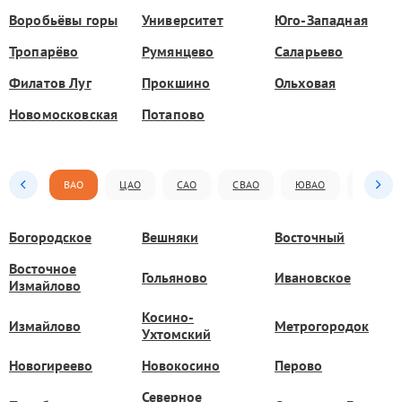
Воробьёвы горы
Университет
Юго-Западная
Тропарёво
Румянцево
Саларьево
Филатов Луг
Прокшино
Ольховая
Новомосковская
Потапово
ВАО
ЦАО
САО
СВАО
ЮВАО
ЮАО
Богородское
Вешняки
Восточный
Восточное
Гольяново
Ивановское
Измайлово
Косино-
Измайлово
Метрогородок
Ухтомский
Новогиреево
Новокосино
Перово
Северное