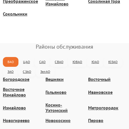
Преображенское
Соколиная Гора
Измайлово
Сокольники
Районы обслуживания
ВАО
ЦАО
САО
СВАО
ЮВАО
ЮАО
ЮЗАО
ЗАО
СЗАО
ЗелАО
Богородское
Вешняки
Восточный
Восточное
Гольяново
Ивановское
Измайлово
Косино-
Измайлово
Метрогородок
Ухтомский
Новогиреево
Новокосино
Перово