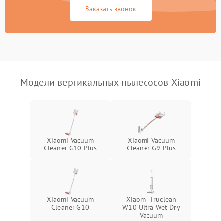
Неисправность системы
1000 ₽
Подробнее →
Заказать звонок
защиты от перегрева
Поломка системы
автоматического
1500 ₽
Подробнее →
отключения
Неисправность системы
Модели вертикальных пылесосов Xiaomi
1500 ₽
Подробнее →
управления
Поломка системы
1000 ₽
Подробнее →
освещения (если есть)
Xiaomi Vacuum
Xiaomi Vacuum
Повреждение внутренних
500 ₽
Подробнее →
Cleaner G10 Plus
Cleaner G9 Plus
проводов
Поломка системы защиты
1000 ₽
Подробнее →
от перегрузок
Xiaomi Vacuum
Xiaomi Truclean
Повреждение системы
Cleaner G10
W10 Ultra Wet Dry
защиты от короткого
1500 ₽
Подробнее →
Vacuum