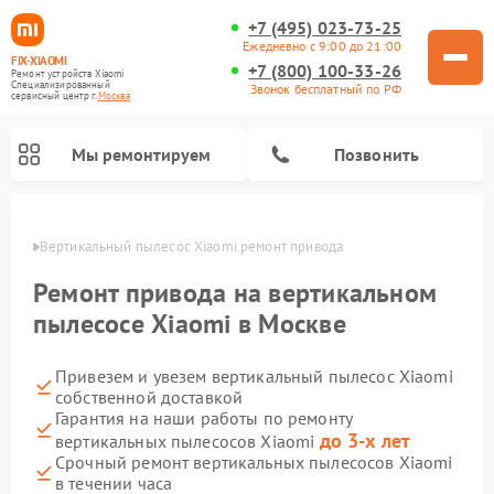
+7 (495) 023-73-25
Ежедневно с 9:00 до 21:00
FIX-XIAOMI
+7 (800) 100-33-26
Ремонт устройств Xiaomi
Специализированный
Звонок бесплатный по РФ
cервисный центр г.
Москва
Мы ремонтируем
Позвонить
оскве
Вертикальный пылесос Xiaomi ремонт привода
Ремонт привода на вертикальном
пылесосе Xiaomi в Москве
Привезем и увезем вертикальный пылесос Xiaomi
собственной доставкой
Гарантия на наши работы по ремонту
до 3-х лет
вертикальных пылесосов Xiaomi
Ремонт роботов-пылесосов Xiaomi
Ремонт электровелосипедов Xiaomi
Ремонт стиральных машин Xiaomi
Ремонт массажных кресел Xiaomi
Ремонт видеорегистраторов Xiaomi
Ремонт пароочистителей Xiaomi
Ремонт камер видеонаблюдения Xiaomi
Ремонт электросамокатов Xiaomi
Срочный ремонт вертикальных пылесосов Xiaomi
в течении часа