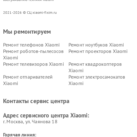
2021-2026 © СЦ xiaomi-fixim.ru
Мы ремонтируем
Ремонт телефонов Xiaomi
Ремонт ноутбуков Xiaomi
Ремонт роботов-пылесосов
Ремонт проекторов Xiaomi
Xiaomi
Ремонт телевизоров Xiaomi
Ремонт квадрокоптеров
Xiaomi
Ремонт отпаривателей
Ремонт электросамокатов
Xiaomi
Xiaomi
Ремонт электровелосипедов
Ремонт экшн-камер Xiaomi
Xiaomi
Контакты сервис центра
Ремонт стиральных машин
Ремонт смарт-часов Xiaomi
Xiaomi
Адрес сервисного центра Xiaomi:
г. Москва, ул. Чаянова 18
Горячая линия: