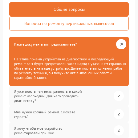
Общие вопросы
Вопросы по ремонту вертикальных пылесосов
Какие документы вы предоставляете?
На этапе приема устройства на диагностику и последующий
ремонт вам будет предоставлен заказ-наряд с указанием страховых
обязательств на ваше устройство. Далее, после выполнения работ
по ремонту техники, вы получите акт выполненных работ и
гарантийный талон.
Я уже знаю в чем неисправность и какой
ремонт необходим. Для чего проводить
диагностику?
Мне нужен срочный ремонт. Сможете
сделать?
Я хочу, чтобы мое устройство
ремонтировали при мне.