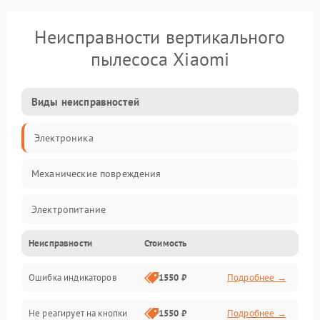
Неисправности вертикального
пылесоса Xiaomi
Виды неисправностей
Электроника
Механические повреждения
Электропитание
Неисправности
Стоимость
Механика
Ошибка индикаторов
1550 ₽
Подробнее →
Аккумулятор
Не реагирует на кнопки
1550 ₽
Подробнее →
Работа системы