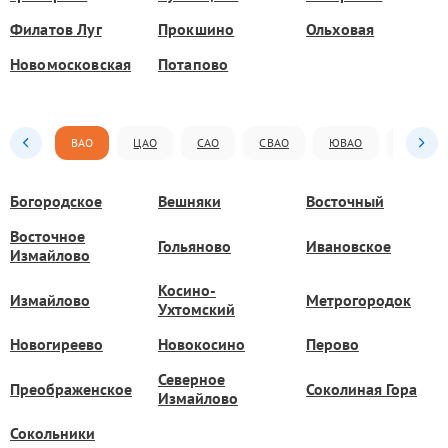
Филатов Луг
Прокшино
Ольховая
Новомосковская
Потапово
ВАО
ЦАО
САО
СВАО
ЮВАО
ЮАО
Богородское
Вешняки
Восточный
Восточное
Гольяново
Ивановское
Измайлово
Косино-
Измайлово
Метрогородок
Ухтомский
Новогиреево
Новокосино
Перово
Северное
Преображенское
Соколиная Гора
Измайлово
Сокольники