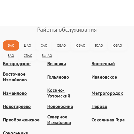
Районы обслуживания
ВАО
ЦАО
САО
СВАО
ЮВАО
ЮАО
ЮЗАО
ЗАО
СЗАО
ЗелАО
Богородское
Вешняки
Восточный
Восточное
Гольяново
Ивановское
Измайлово
Косино-
Измайлово
Метрогородок
Ухтомский
Новогиреево
Новокосино
Перово
Северное
Преображенское
Соколиная Гора
Измайлово
Сокольники