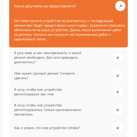
Какие документы вы предоставляете?
На этапе приема устройства на диагностику и последующий
ремонт вам будет предоставлен заказ-наряд с указанием страховых
обязательств на ваше устройство. Далее, после выполнения работ
по ремонту техники, вы получите акт выполненных работ и
гарантийный талон.
Я уже знаю в чем неисправность и какой
ремонт необходим. Для чего проводить
диагностику?
Мне нужен срочный ремонт. Сможете
сделать?
Я хочу, чтобы мое устройство
ремонтировали при мне.
Я хочу, чтобы мое устройство
ремонтировалось только оригинальными
запчастями.
Как я узнаю, что мое устройство готово?