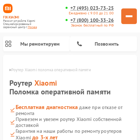
+7 (495) 023-73-25
Ежедневно с 9:00 до 21:00
FIX-XIAOMI
+7 (800) 100-33-26
Ремонт устройств Xiaomi
Специализированный
Звонок бесплатный по РФ
cервисный центр г.
Москва
Мы ремонтируем
Позвонить
оскве
Роутер Xiaomi поломка оперативной памяти
Роутер
Xiaomi
Поломка оперативной памяти
Бесплатная диагностика
даже при отказе от
ремонта
Привезем и увезем роутер Xiaomi собственной
доставкой
Ремонт роботов-пылесосов Xiaomi
Ремонт электровелосипедов Xiaomi
Ремонт стиральных машин Xiaomi
Ремонт массажных кресел Xiaomi
Ремонт видеорегистраторов Xiaomi
Ремонт пароочистителей Xiaomi
Ремонт камер видеонаблюдения Xiaomi
Ремонт вертикальных пылесосов Xiaomi
Ремонт электросамокатов Xiaomi
Гарантия на наши работы по ремонту роутеров
до 3-х лет
Xiaomi