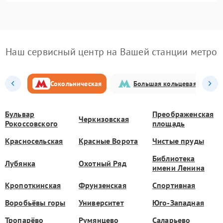
Наш сервисный центр на Вашей станции метро
Сокольническая
Большая кольцевая
Бульвар
Преображенская
Черкизовская
Рокоссовского
площадь
Красносельская
Красные Ворота
Чистые пруды
Библиотека
Лубянка
Охотный Ряд
имени Ленина
Кропоткинская
Фрунзенская
Спортивная
Воробьёвы горы
Университет
Юго-Западная
Тропарёво
Румянцево
Саларьево