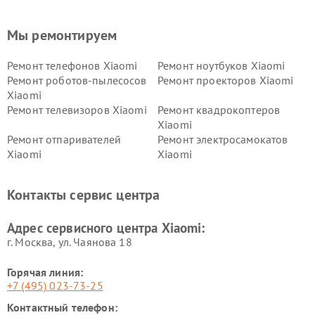
Мы ремонтируем
Ремонт телефонов Xiaomi
Ремонт ноутбуков Xiaomi
Ремонт роботов-пылесосов
Ремонт проекторов Xiaomi
Xiaomi
Ремонт телевизоров Xiaomi
Ремонт квадрокоптеров
Xiaomi
Ремонт отпаривателей
Ремонт электросамокатов
Xiaomi
Xiaomi
Ремонт электровелосипедов
Ремонт экшн-камер Xiaomi
Xiaomi
Контакты сервис центра
Ремонт стиральных машин
Ремонт смарт-часов Xiaomi
Xiaomi
Адрес сервисного центра Xiaomi:
г. Москва, ул. Чаянова 18
Горячая линия:
+7 (495) 023-73-25
Контактный телефон: