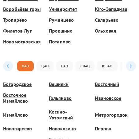
Воробьёвы горы
Университет
Юго-Западная
Тропарёво
Румянцево
Саларьево
Филатов Луг
Прокшино
Ольховая
Новомосковская
Потапово
ВАО
ЦАО
САО
СВАО
ЮВАО
ЮАО
Богородское
Вешняки
Восточный
Восточное
Гольяново
Ивановское
Измайлово
Косино-
Измайлово
Метрогородок
Ухтомский
Новогиреево
Новокосино
Перово