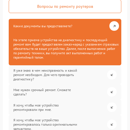
Вопросы по ремонту роутеров
Какие документы вы предоставляете?
На этапе приема устройства на диагностику и последующий
ремонт вам будет предоставлен заказ-наряд с указанием страховых
обязательств на ваше устройство. Далее, после выполнения работ
по ремонту техники, вы получите акт выполненных работ и
гарантийный талон.
Я уже знаю в чем неисправность и какой
ремонт необходим. Для чего проводить
диагностику?
Мне нужен срочный ремонт. Сможете
сделать?
Я хочу, чтобы мое устройство
ремонтировали при мне.
Я хочу, чтобы мое устройство
ремонтировалось только оригинальными
запчастями.