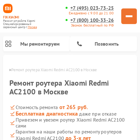
+7 (495) 023-73-25
Ежедневно с 9:00 до 21:00
FIX-XIAOMI
+7 (800) 100-33-26
Ремонт устройств Xiaomi
Специализированный
Звонок бесплатный по РФ
cервисный центр г.
Москва
Мы ремонтируем
Позвонить
оскве
Ремонт роутера Xiaomi Redmi AC2100 в Москве
Ремонт роутера Xiaomi Redmi
AC2100 в Москве
от 265 руб.
Стоимость ремонта
Бесплатная диагностика
даже при отказе
Привезем и увезем роутер Xiaomi Redmi AC2100
сами
Ремонт роботов-пылесосов Xiaomi
Ремонт электровелосипедов Xiaomi
Ремонт стиральных машин Xiaomi
Ремонт массажных кресел Xiaomi
Ремонт видеорегистраторов Xiaomi
Ремонт пароочистителей Xiaomi
Ремонт камер видеонаблюдения Xiaomi
Ремонт вертикальных пылесосов Xiaomi
Ремонт электросамокатов Xiaomi
Гарантия на наши работы по ремонту роутеров
до 3-х лет
Xiaomi Redmi AC2100