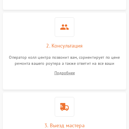
Поломка платы
2000 ₽
Подробнее →
управления
Неисправность
500 ₽
Подробнее →
индикаторов
Повреждение кабелей
500 ₽
Подробнее →
внутри устройства
2. Консультация
Оператор колл центра позвонит вам, сориентирует по цене
Неисправность модуля
2000 ₽
Подробнее →
ремонта вашего роутера а также ответит на все ваши
3G/4G
вопросы.
Подробнее
Поломка разъема питания
500 ₽
Подробнее →
Неисправность системы
500 ₽
Подробнее →
охлаждения
3. Выезд мастера