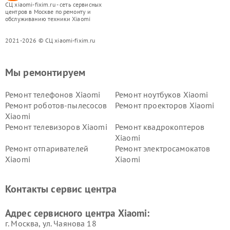
СЦ xiaomi-fixim.ru - сеть сервисных
центров в Москве по ремонту и
обслуживанию техники Xiaomi
2021-2026 © СЦ xiaomi-fixim.ru
Мы ремонтируем
Ремонт телефонов Xiaomi
Ремонт ноутбуков Xiaomi
Ремонт роботов-пылесосов
Ремонт проекторов Xiaomi
Xiaomi
Ремонт телевизоров Xiaomi
Ремонт квадрокоптеров
Xiaomi
Ремонт отпаривателей
Ремонт электросамокатов
Xiaomi
Xiaomi
Ремонт электровелосипедов
Ремонт экшн-камер Xiaomi
Xiaomi
Контакты сервис центра
Ремонт стиральных машин
Ремонт смарт-часов Xiaomi
Xiaomi
Адрес сервисного центра Xiaomi:
г. Москва, ул. Чаянова 18