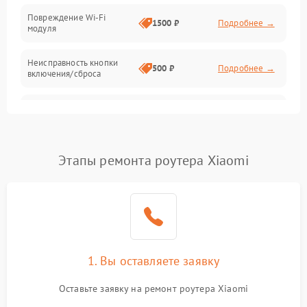
Повреждение Wi-Fi
1500 ₽
Подробнее →
модуля
Неисправность кнопки
500 ₽
Подробнее →
включения/сброса
Окисление контактов
500 ₽
Подробнее →
Неисправность
2000 ₽
Подробнее →
процессора
Этапы ремонта роутера Xiaomi
Поломка оперативной
1500 ₽
Подробнее →
памяти
Повреждение flash-
1500 ₽
Подробнее →
памяти
1. Вы оставляете заявку
Неисправность USB-порта
1000 ₽
Подробнее →
Оставьте заявку на ремонт роутера Xiaomi