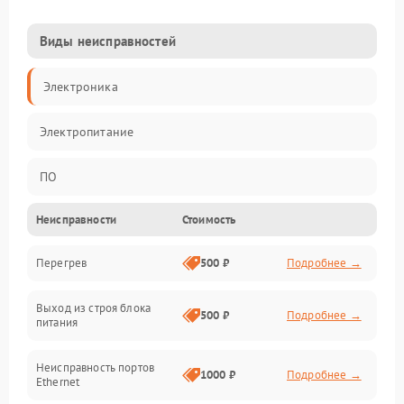
Виды неисправностей
Электроника
Электропитание
ПО
Неисправности
Стоимость
Сеть
Перегрев
500 ₽
Подробнее →
Беспроводной модуль
Выход из строя блока
Программное обеспечение
500 ₽
Подробнее →
питания
Механические повреждения
Неисправность портов
1000 ₽
Подробнее →
Ethernet