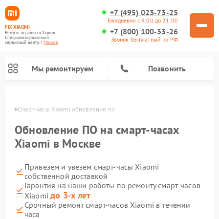
+7 (495) 023-73-25
Ежедневно с 9:00 до 21:00
FIX-XIAOMI
+7 (800) 100-33-26
Ремонт устройств Xiaomi
Специализированный
Звонок бесплатный по РФ
cервисный центр г.
Москва
Мы ремонтируем
Позвонить
оскве
Смарт-часы Xiaomi обновление по
Обновление ПО на смарт-часах
Xiaomi в Москве
Привезем и увезем смарт-часы Xiaomi
собственной доставкой
Гарантия на наши работы по ремонту смарт-часов
до 3-х лет
Xiaomi
Ремонт роботов-пылесосов Xiaomi
Ремонт электровелосипедов Xiaomi
Ремонт стиральных машин Xiaomi
Ремонт массажных кресел Xiaomi
Ремонт видеорегистраторов Xiaomi
Ремонт пароочистителей Xiaomi
Ремонт камер видеонаблюдения Xiaomi
Ремонт вертикальных пылесосов Xiaomi
Ремонт электросамокатов Xiaomi
Срочный ремонт смарт-часов Xiaomi в течении
часа