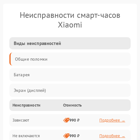
Неисправности смарт-часов
Xiaomi
Виды неисправностей
Общие поломки
Батарея
Экран (дисплей)
Неисправности
Стоимость
Электропитание
Зависают
990 ₽
Подробнее →
Датчики
Не включаются
990 ₽
Подробнее →
Связь