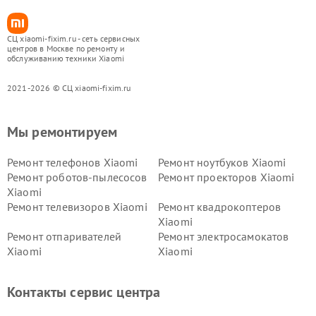
СЦ xiaomi-fixim.ru - сеть сервисных
центров в Москве по ремонту и
обслуживанию техники Xiaomi
2021-2026 © СЦ xiaomi-fixim.ru
Мы ремонтируем
Ремонт телефонов Xiaomi
Ремонт ноутбуков Xiaomi
Ремонт роботов-пылесосов
Ремонт проекторов Xiaomi
Xiaomi
Ремонт телевизоров Xiaomi
Ремонт квадрокоптеров
Xiaomi
Ремонт отпаривателей
Ремонт электросамокатов
Xiaomi
Xiaomi
Ремонт электровелосипедов
Ремонт экшн-камер Xiaomi
Xiaomi
Контакты сервис центра
Ремонт стиральных машин
Ремонт смарт-часов Xiaomi
Xiaomi