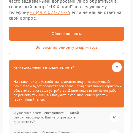
часто задаваемыми вопросами, либо обратиться в
сервисный центр “FIX-Xiaomi” по следующему
телефону
+7 (495) 023-73-25
если не нашли ответ на
свой вопрос.
Общие вопросы
Вопросы по ремонту смарт-часов
Какие документы вы предоставляете?
На этапе приема устройства на диагностику и последующий
ремонт вам будет предоставлен заказ-наряд с указанием страховых
обязательств на ваше устройство. Далее, после выполнения работ
по ремонту техники, вы получите акт выполненных работ и
гарантийный талон.
Я уже знаю в чем неисправность и какой
ремонт необходим. Для чего проводить
диагностику?
Мне нужен срочный ремонт. Сможете