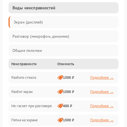
Виды неисправностей
Экран (дисплей)
Разговор (микрофон, динамик)
Общие поломки
Неисправности
Стоимость
Проблемы связи
Разбито стекло
1500 ₽
Подробнее →
Камеры
Разбит экран
1500 ₽
Подробнее →
Проблемы с дисплеем и сенсором
Не гаснет при разговоре
400 ₽
Подробнее →
Зарядка
Пятна на экране
1500 ₽
Подробнее →
Проблемы с питанием, зарядкой и аккумулятором