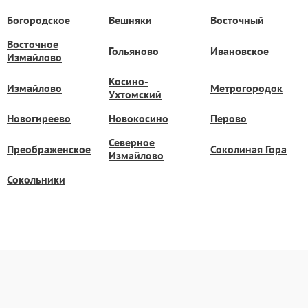
Богородское
Вешняки
Восточный
Восточное
Гольяново
Ивановское
Измайлово
Косино-
Измайлово
Метрогородок
Ухтомский
Новогиреево
Новокосино
Перово
Северное
Преображенское
Соколиная Гора
Измайлово
Сокольники