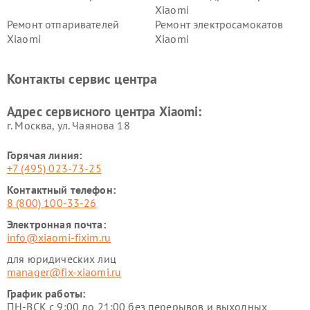
Xiaomi
Ремонт отпаривателей
Ремонт электросамокатов
Xiaomi
Xiaomi
Ремонт электровелосипедов
Ремонт экшн-камер Xiaomi
Xiaomi
Контакты сервис центра
Ремонт стиральных машин
Ремонт смарт-часов Xiaomi
Xiaomi
Адрес сервисного центра Xiaomi:
г. Москва, ул. Чаянова 18
Горячая линия:
+7 (495) 023-73-25
Контактный телефон:
8 (800) 100-33-26
Электронная почта:
info@xiaomi-fixim.ru
для юридических лиц
manager@fix-xiaomi.ru
График работы:
ПН-ВСК с 9:00 до 21:00 без перерывов и выходных