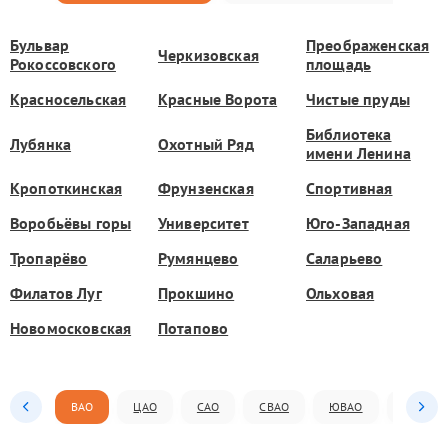
Бульвар
Преображенская
Черкизовская
Рокоссовского
площадь
Красносельская
Красные Ворота
Чистые пруды
Библиотека
Лубянка
Охотный Ряд
имени Ленина
Кропоткинская
Фрунзенская
Спортивная
Воробьёвы горы
Университет
Юго-Западная
Тропарёво
Румянцево
Саларьево
Филатов Луг
Прокшино
Ольховая
Новомосковская
Потапово
ВАО
ЦАО
САО
СВАО
ЮВАО
ЮАО