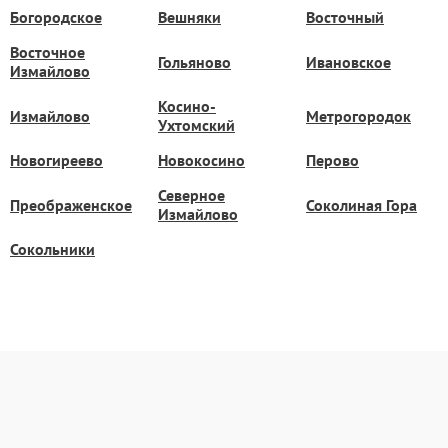
Богородское
Вешняки
Восточный
Восточное
Гольяново
Ивановское
Измайлово
Косино-
Измайлово
Метрогородок
Ухтомский
Новогиреево
Новокосино
Перово
Северное
Преображенское
Соколиная Гора
Измайлово
Сокольники