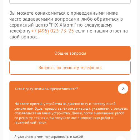
Вы можете ознакомиться с приведенными ниже
часто задаваемыми вопросами, либо обратиться в
сервисный центр “FIX-Xiaomi” по следующему
телефону
+7 (495) 023-73-25
если не нашли ответ на
свой вопрос.
Общие вопросы
Вопросы по ремонту телефонов
Какие документы вы предоставляете?
На этапе приема устройства на диагностику и последующий
ремонт вам будет предоставлен заказ-наряд с указанием страховых
обязательств на ваше устройство. Далее, после выполнения работ
по ремонту техники, вы получите акт выполненных работ и
гарантийный талон.
Я уже знаю в чем неисправность и какой