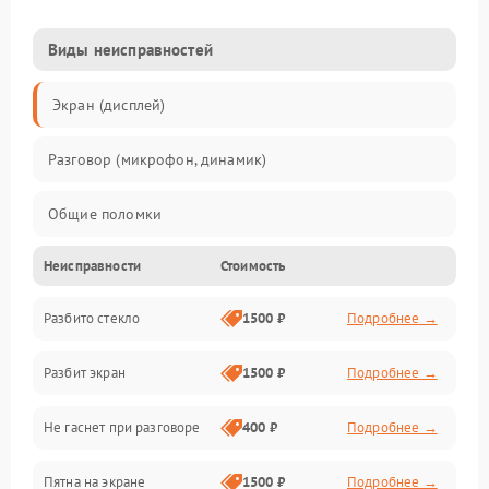
Виды неисправностей
Экран (дисплей)
Разговор (микрофон, динамик)
Общие поломки
Неисправности
Стоимость
Проблемы связи
Разбито стекло
1500 ₽
Подробнее →
Камеры
Разбит экран
1500 ₽
Подробнее →
Проблемы с дисплеем и сенсором
Не гаснет при разговоре
400 ₽
Подробнее →
Зарядка
Пятна на экране
1500 ₽
Подробнее →
Проблемы с питанием, зарядкой и аккумулятором