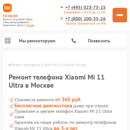
+7 (495) 023-73-25
Ежедневно с 9:00 до 21:00
FIX-XIAOMI
+7 (800) 100-33-26
Ремонт устройств Xiaomi
Специализированный
Звонок бесплатный по РФ
cервисный центр г.
Москва
Мы ремонтируем
Позвонить
оскве
Ремонт телефона Xiaomi Mi 11 Ultra в Москве
Ремонт телефона Xiaomi Mi 11
Ultra в Москве
от 360 руб.
Стоимость ремонта
Бесплатная диагностика
даже при отказе
Привезем и увезем телефон Xiaomi Mi 11 Ultra
сами
Ремонт электросамокатов Xiaomi
Ремонт массажных кресел Xiaomi
Ремонт видеорегистраторов Xiaomi
Ремонт пароочистителей Xiaomi
Ремонт камер видеонаблюдения Xiaomi
Ремонт вертикальных пылесосов Xiaomi
Ремонт роботов-пылесосов Xiaomi
Ремонт электровелосипедов Xiaomi
Ремонт стиральных машин Xiaomi
Гарантия на наши работы по ремонту телефонов
до 3-х лет
Xiaomi Mi 11 Ultra