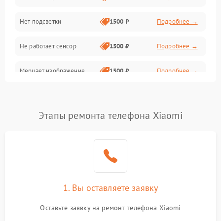
Нет подсветки
1500 ₽
Подробнее →
Проблемы с работой системы, корпусом и другие
Не работает сенсор
1500 ₽
Подробнее →
Мерцает изображение
1500 ₽
Подробнее →
Не работает 3D Touch
2400 ₽
Подробнее →
Этапы ремонта телефона Xiaomi
Не работает Face ID
4000 ₽
Подробнее →
1. Вы оставляете заявку
Оставьте заявку на ремонт телефона Xiaomi