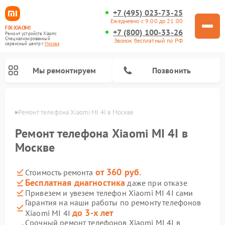
+7 (495) 023-73-25
Ежедневно с 9:00 до 21:00
FIX-XIAOMI
+7 (800) 100-33-26
Ремонт устройств Xiaomi
Специализированный
Звонок бесплатный по РФ
cервисный центр г.
Москва
Мы ремонтируем
Позвонить
оскве
Ремонт телефона Xiaomi MI 4I в Москве
Ремонт телефона Xiaomi MI 4I в
Москве
от 360 руб.
Стоимость ремонта
Бесплатная диагностика
даже при отказе
Привезем и увезем телефон Xiaomi MI 4I сами
Гарантия на наши работы по ремонту телефонов
Ремонт электросамокатов Xiaomi
Ремонт массажных кресел Xiaomi
Ремонт видеорегистраторов Xiaomi
Ремонт пароочистителей Xiaomi
Ремонт камер видеонаблюдения Xiaomi
Ремонт вертикальных пылесосов Xiaomi
Ремонт роботов-пылесосов Xiaomi
Ремонт электровелосипедов Xiaomi
Ремонт стиральных машин Xiaomi
до 3-х лет
Xiaomi MI 4I
Срочный ремонт телефонов Xiaomi MI 4I в