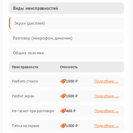
Виды неисправностей
Экран (дисплей)
Разговор (микрофон, динамик)
Общие поломки
Неисправности
Стоимость
Проблемы связи
Разбито стекло
1500 ₽
Подробнее →
Камеры
Разбит экран
1500 ₽
Подробнее →
Проблемы с дисплеем и сенсором
Не гаснет при разговоре
400 ₽
Подробнее →
Зарядка
Пятна на экране
1500 ₽
Подробнее →
Проблемы с питанием, зарядкой и аккумулятором