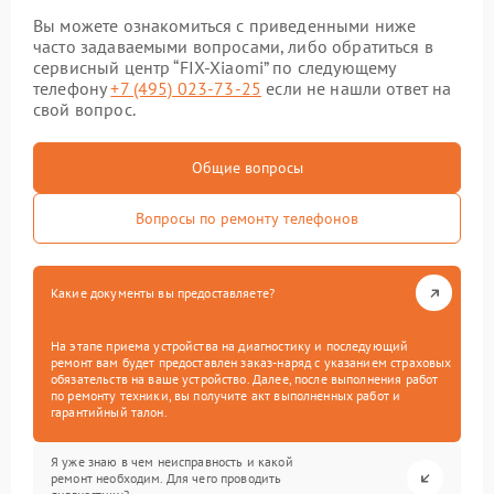
Вы можете ознакомиться с приведенными ниже
часто задаваемыми вопросами, либо обратиться в
сервисный центр “FIX-Xiaomi” по следующему
телефону
+7 (495) 023-73-25
если не нашли ответ на
свой вопрос.
Общие вопросы
Вопросы по ремонту телефонов
Какие документы вы предоставляете?
На этапе приема устройства на диагностику и последующий
ремонт вам будет предоставлен заказ-наряд с указанием страховых
обязательств на ваше устройство. Далее, после выполнения работ
по ремонту техники, вы получите акт выполненных работ и
гарантийный талон.
Я уже знаю в чем неисправность и какой
ремонт необходим. Для чего проводить