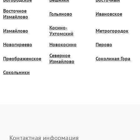
Восточное
Гольяново
Ивановское
Измайлово
Косино-
Измайлово
Метрогородок
Ухтомский
Новогиреево
Новокосино
Перово
Северное
Преображенское
Соколиная Гора
Измайлово
Сокольники
Контактная информация