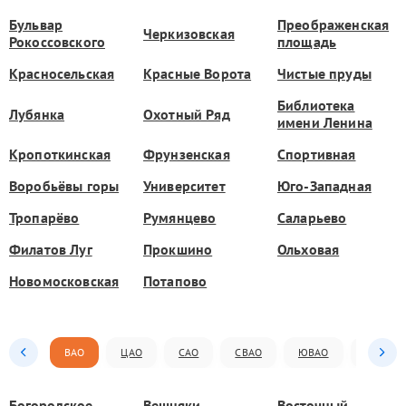
Бульвар
Преображенская
Черкизовская
Рокоссовского
площадь
Красносельская
Красные Ворота
Чистые пруды
Библиотека
Лубянка
Охотный Ряд
имени Ленина
Кропоткинская
Фрунзенская
Спортивная
Воробьёвы горы
Университет
Юго-Западная
Тропарёво
Румянцево
Саларьево
Филатов Луг
Прокшино
Ольховая
Новомосковская
Потапово
ВАО
ЦАО
САО
СВАО
ЮВАО
ЮАО
Богородское
Вешняки
Восточный