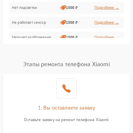
Нет подсветки
1500 ₽
Подробнее →
Проблемы с работой системы, корпусом и другие
Не работает сенсор
1500 ₽
Подробнее →
Мерцает изображение
1500 ₽
Подробнее →
Не работает 3D Touch
2400 ₽
Подробнее →
Этапы ремонта телефона Xiaomi
Не работает Face ID
4000 ₽
Подробнее →
1. Вы оставляете заявку
Оставьте заявку на ремонт телефона Xiaomi