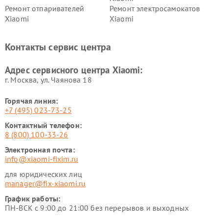
Ремонт отпаривателей
Ремонт электросамокатов
Xiaomi
Xiaomi
Ремонт электровелосипедов
Ремонт экшн-камер Xiaomi
Xiaomi
Контакты сервис центра
Ремонт стиральных машин
Ремонт смарт-часов Xiaomi
Xiaomi
Адрес сервисного центра Xiaomi:
г. Москва, ул. Чаянова 18
Горячая линия:
+7 (495) 023-73-25
Контактный телефон:
8 (800) 100-33-26
Электронная почта:
info@xiaomi-fixim.ru
для юридических лиц
manager@fix-xiaomi.ru
График работы:
ПН-ВСК с 9:00 до 21:00 без перерывов и выходных