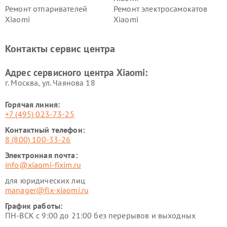
Ремонт отпаривателей
Ремонт электросамокатов
Xiaomi
Xiaomi
Ремонт электровелосипедов
Ремонт экшн-камер Xiaomi
Xiaomi
Контакты сервис центра
Ремонт стиральных машин
Ремонт смарт-часов Xiaomi
Xiaomi
Адрес сервисного центра Xiaomi:
г. Москва, ул. Чаянова 18
Горячая линия:
+7 (495) 023-73-25
Контактный телефон:
8 (800) 100-33-26
Электронная почта:
info@xiaomi-fixim.ru
для юридических лиц
manager@fix-xiaomi.ru
График работы:
ПН-ВСК с 9:00 до 21:00 без перерывов и выходных