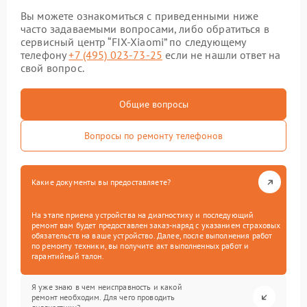
Вы можете ознакомиться с приведенными ниже
часто задаваемыми вопросами, либо обратиться в
сервисный центр “FIX-Xiaomi” по следующему
телефону
+7 (495) 023-73-25
если не нашли ответ на
свой вопрос.
Общие вопросы
Вопросы по ремонту телефонов
Какие документы вы предоставляете?
На этапе приема устройства на диагностику и последующий
ремонт вам будет предоставлен заказ-наряд с указанием страховых
обязательств на ваше устройство. Далее, после выполнения работ
по ремонту техники, вы получите акт выполненных работ и
гарантийный талон.
Я уже знаю в чем неисправность и какой
ремонт необходим. Для чего проводить