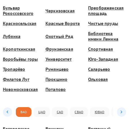
Бульвар
Преображенская
Черкизовская
Рокоссовского
площадь
Красносельская
Красные Ворота
Чистые пруды
Библиотека
Лубянка
Охотный Ряд
имени Ленина
Кропоткинская
Фрунзенская
Спортивная
Воробьёвы горы
Университет
Юго-Западная
Тропарёво
Румянцево
Саларьево
Филатов Луг
Прокшино
Ольховая
Новомосковская
Потапово
ВАО
ЦАО
САО
СВАО
ЮВАО
ЮАО
Богородское
Вешняки
Восточный