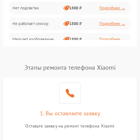
Нет подсветки
1500 ₽
Подробнее →
Проблемы с работой системы, корпусом и другие
Не работает сенсор
1500 ₽
Подробнее →
Мерцает изображение
1500 ₽
Подробнее →
Не работает 3D Touch
2400 ₽
Подробнее →
Этапы ремонта телефона Xiaomi
Не работает Face ID
4000 ₽
Подробнее →
1. Вы оставляете заявку
Оставьте заявку на ремонт телефона Xiaomi