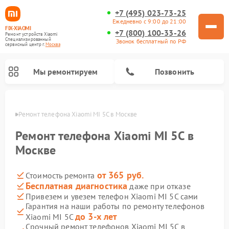
+7 (495) 023-73-25
Ежедневно с 9:00 до 21:00
FIX-XIAOMI
+7 (800) 100-33-26
Ремонт устройств Xiaomi
Специализированный
Звонок бесплатный по РФ
cервисный центр г.
Москва
Мы ремонтируем
Позвонить
оскве
Ремонт телефона Xiaomi MI 5C в Москве
Ремонт телефона Xiaomi MI 5C в
Москве
от 365 руб.
Стоимость ремонта
Бесплатная диагностика
даже при отказе
Привезем и увезем телефон Xiaomi MI 5C сами
Гарантия на наши работы по ремонту телефонов
Ремонт электросамокатов Xiaomi
Ремонт массажных кресел Xiaomi
Ремонт видеорегистраторов Xiaomi
Ремонт пароочистителей Xiaomi
Ремонт камер видеонаблюдения Xiaomi
Ремонт вертикальных пылесосов Xiaomi
Ремонт роботов-пылесосов Xiaomi
Ремонт электровелосипедов Xiaomi
Ремонт стиральных машин Xiaomi
до 3-х лет
Xiaomi MI 5C
Срочный ремонт телефонов Xiaomi MI 5C в