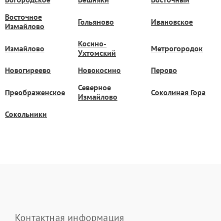
Восточное
Гольяново
Ивановское
Измайлово
Косино-
Измайлово
Метрогородок
Ухтомский
Новогиреево
Новокосино
Перово
Северное
Преображенское
Соколиная Гора
Измайлово
Сокольники
Контактная информация