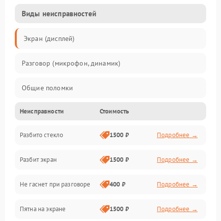
Виды неисправностей
Экран (дисплей)
Разговор (микрофон, динамик)
Общие поломки
Неисправности
Стоимость
Проблемы связи
Разбито стекло
1500 ₽
Подробнее →
Камеры
Разбит экран
1500 ₽
Подробнее →
Проблемы с дисплеем и сенсором
Не гаснет при разговоре
400 ₽
Подробнее →
Зарядка
Пятна на экране
1500 ₽
Подробнее →
Проблемы с питанием, зарядкой и аккумулятором