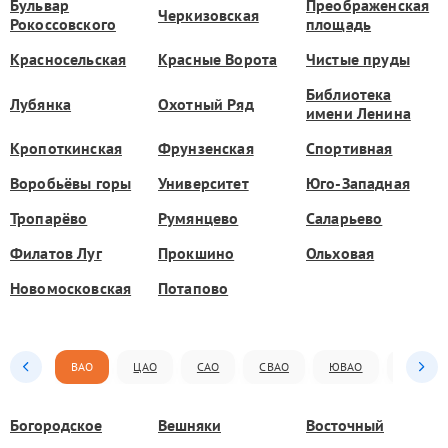
Бульвар
Преображенская
Черкизовская
Рокоссовского
площадь
Красносельская
Красные Ворота
Чистые пруды
Библиотека
Лубянка
Охотный Ряд
имени Ленина
Кропоткинская
Фрунзенская
Спортивная
Воробьёвы горы
Университет
Юго-Западная
Тропарёво
Румянцево
Саларьево
Филатов Луг
Прокшино
Ольховая
Новомосковская
Потапово
ВАО
ЦАО
САО
СВАО
ЮВАО
ЮАО
Богородское
Вешняки
Восточный