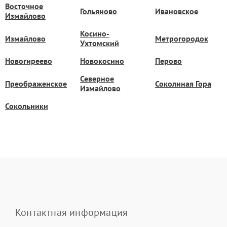
Восточное
Гольяново
Ивановское
Измайлово
Косино-
Измайлово
Метрогородок
Ухтомский
Новогиреево
Новокосино
Перово
Северное
Преображенское
Соколиная Гора
Измайлово
Сокольники
Контактная информация