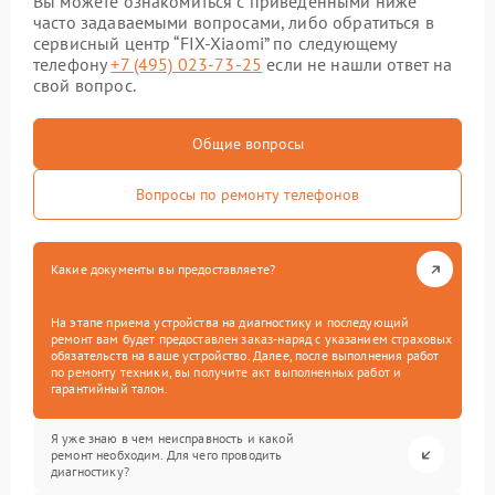
Вы можете ознакомиться с приведенными ниже
часто задаваемыми вопросами, либо обратиться в
сервисный центр “FIX-Xiaomi” по следующему
телефону
+7 (495) 023-73-25
если не нашли ответ на
свой вопрос.
Общие вопросы
Вопросы по ремонту телефонов
Какие документы вы предоставляете?
На этапе приема устройства на диагностику и последующий
ремонт вам будет предоставлен заказ-наряд с указанием страховых
обязательств на ваше устройство. Далее, после выполнения работ
по ремонту техники, вы получите акт выполненных работ и
гарантийный талон.
Я уже знаю в чем неисправность и какой
ремонт необходим. Для чего проводить
диагностику?