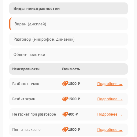
Виды неисправностей
Экран (дисплей)
Разговор (микрофон, динамик)
Общие поломки
Неисправности
Стоимость
Проблемы связи
Разбито стекло
1500 ₽
Подробнее →
Камеры
Разбит экран
1500 ₽
Подробнее →
Проблемы с дисплеем и сенсором
Не гаснет при разговоре
400 ₽
Подробнее →
Зарядка
Пятна на экране
1500 ₽
Подробнее →
Проблемы с питанием, зарядкой и аккумулятором