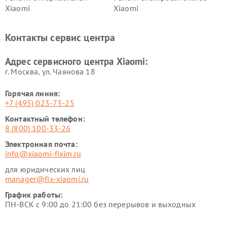
Xiaomi
Xiaomi
Ремонт электровелосипедов
Ремонт экшн-камер Xiaomi
Xiaomi
Контакты сервис центра
Ремонт стиральных машин
Ремонт смарт-часов Xiaomi
Xiaomi
Адрес сервисного центра Xiaomi:
г. Москва, ул. Чаянова 18
Горячая линия:
+7 (495) 023-73-25
Контактный телефон:
8 (800) 100-33-26
Электронная почта:
info@xiaomi-fixim.ru
для юридических лиц
manager@fix-xiaomi.ru
График работы:
ПН-ВСК с 9:00 до 21:00 без перерывов и выходных