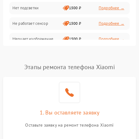
Нет подсветки
1500 ₽
Подробнее →
Проблемы с работой системы, корпусом и другие
Не работает сенсор
1500 ₽
Подробнее →
Мерцает изображение
1500 ₽
Подробнее →
Не работает 3D Touch
2400 ₽
Подробнее →
Этапы ремонта телефона Xiaomi
Не работает Face ID
4000 ₽
Подробнее →
1. Вы оставляете заявку
Оставьте заявку на ремонт телефона Xiaomi