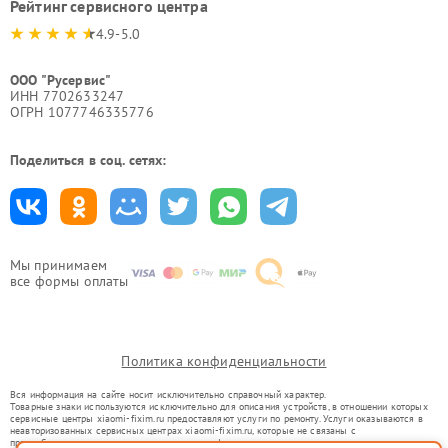
Рейтинг сервисного центра
4.9-5.0
ООО "Русервис"
ИНН 7702633247
ОГРН 1077746335776
Поделиться в соц. сетях:
Мы принимаем
все формы оплаты
Политика конфиденциальности
Вся информация на сайте носит исключительно справочный характер.
Товарные знаки используются исключительно для описания устройств, в отношении которых
сервисные центры xiaomi-fixim.ru предоставляют услуги по ремонту. Услуги оказываются в
неавторизованных сервисных центрах xiaomi-fixim.ru, которые не связаны с
правообладателями товарных знаков или их официальными представителями.