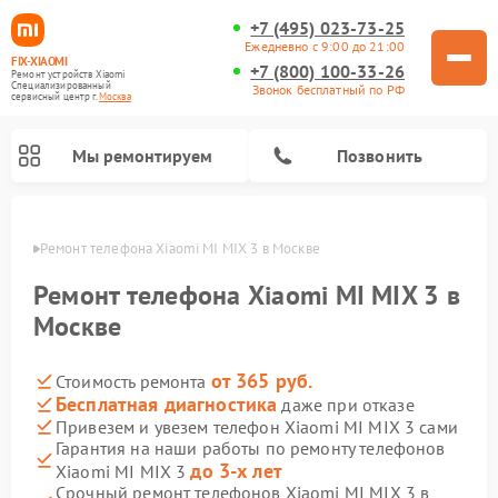
+7 (495) 023-73-25
Ежедневно с 9:00 до 21:00
FIX-XIAOMI
+7 (800) 100-33-26
Ремонт устройств Xiaomi
Специализированный
Звонок бесплатный по РФ
cервисный центр г.
Москва
Мы ремонтируем
Позвонить
оскве
Ремонт телефона Xiaomi MI MIX 3 в Москве
Ремонт телефона Xiaomi MI MIX 3 в
Москве
от 365 руб.
Стоимость ремонта
Бесплатная диагностика
даже при отказе
Привезем и увезем телефон Xiaomi MI MIX 3 сами
Гарантия на наши работы по ремонту телефонов
Ремонт электросамокатов Xiaomi
Ремонт массажных кресел Xiaomi
Ремонт видеорегистраторов Xiaomi
Ремонт пароочистителей Xiaomi
Ремонт камер видеонаблюдения Xiaomi
Ремонт вертикальных пылесосов Xiaomi
Ремонт роботов-пылесосов Xiaomi
Ремонт электровелосипедов Xiaomi
Ремонт стиральных машин Xiaomi
до 3-х лет
Xiaomi MI MIX 3
Срочный ремонт телефонов Xiaomi MI MIX 3 в