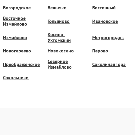
Богородское
Вешняки
Восточный
Восточное
Гольяново
Ивановское
Измайлово
Косино-
Измайлово
Метрогородок
Ухтомский
Новогиреево
Новокосино
Перово
Северное
Преображенское
Соколиная Гора
Измайлово
Сокольники