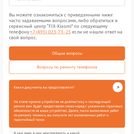
Вы можете ознакомиться с приведенными ниже
часто задаваемыми вопросами, либо обратиться в
сервисный центр “FIX-Xiaomi” по следующему
телефону
+7 (495) 023-73-25
если не нашли ответ на
свой вопрос.
Общие вопросы
Вопросы по ремонту телефонов
Какие документы вы предоставляете?
На этапе приема устройства на диагностику и последующий
ремонт вам будет предоставлен заказ-наряд с указанием страховых
обязательств на ваше устройство. Далее, после выполнения работ
по ремонту техники, вы получите акт выполненных работ и
гарантийный талон.
Я уже знаю в чем неисправность и какой