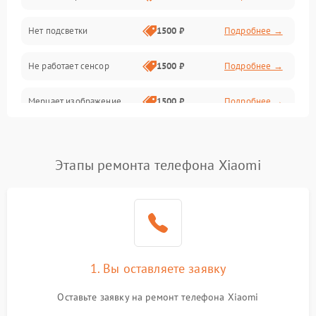
Нет подсветки
1500 ₽
Подробнее →
Проблемы с работой системы, корпусом и другие
Не работает сенсор
1500 ₽
Подробнее →
Мерцает изображение
1500 ₽
Подробнее →
Не работает 3D Touch
2400 ₽
Подробнее →
Этапы ремонта телефона Xiaomi
Не работает Face ID
4000 ₽
Подробнее →
1. Вы оставляете заявку
Оставьте заявку на ремонт телефона Xiaomi