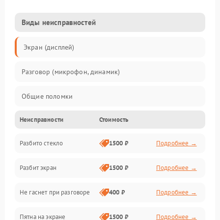
Виды неисправностей
Экран (дисплей)
Разговор (микрофон, динамик)
Общие поломки
Неисправности
Стоимость
Проблемы связи
Разбито стекло
1500 ₽
Подробнее →
Камеры
Разбит экран
1500 ₽
Подробнее →
Проблемы с дисплеем и сенсором
Не гаснет при разговоре
400 ₽
Подробнее →
Зарядка
Пятна на экране
1500 ₽
Подробнее →
Проблемы с питанием, зарядкой и аккумулятором