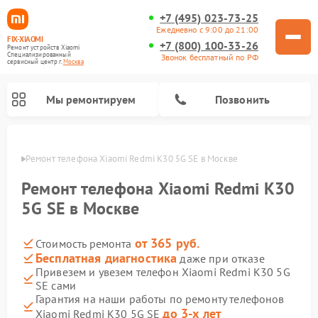
+7 (495) 023-73-25
Ежедневно с 9:00 до 21:00
FIX-XIAOMI
+7 (800) 100-33-26
Ремонт устройств Xiaomi
Специализированный
Звонок бесплатный по РФ
cервисный центр г.
Москва
Мы ремонтируем
Позвонить
оскве
Ремонт телефона Xiaomi Redmi K30 5G SE в Москве
Ремонт телефона Xiaomi Redmi K30
5G SE в Москве
от 365 руб.
Стоимость ремонта
Бесплатная диагностика
даже при отказе
Привезем и увезем телефон Xiaomi Redmi K30 5G
SE сами
Ремонт электросамокатов Xiaomi
Ремонт массажных кресел Xiaomi
Ремонт видеорегистраторов Xiaomi
Ремонт пароочистителей Xiaomi
Ремонт камер видеонаблюдения Xiaomi
Ремонт вертикальных пылесосов Xiaomi
Ремонт роботов-пылесосов Xiaomi
Ремонт электровелосипедов Xiaomi
Ремонт стиральных машин Xiaomi
Гарантия на наши работы по ремонту телефонов
до 3-х лет
Xiaomi Redmi K30 5G SE