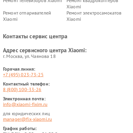
Ремонт телевизоров Xiaomi
Ремонт квадрокоптеров
Xiaomi
Ремонт отпаривателей
Ремонт электросамокатов
Xiaomi
Xiaomi
Ремонт электровелосипедов
Ремонт экшн-камер Xiaomi
Xiaomi
Контакты сервис центра
Ремонт стиральных машин
Ремонт смарт-часов Xiaomi
Xiaomi
Адрес сервисного центра Xiaomi:
г. Москва, ул. Чаянова 18
Горячая линия:
+7 (495) 023-73-25
Контактный телефон:
8 (800) 100-33-26
Электронная почта:
info@xiaomi-fixim.ru
для юридических лиц
manager@fix-xiaomi.ru
График работы: