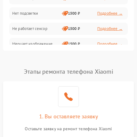
Нет подсветки
1500 ₽
Подробнее →
Проблемы с работой системы, корпусом и другие
Не работает сенсор
1500 ₽
Подробнее →
Мерцает изображение
1500 ₽
Подробнее →
Не работает 3D Touch
2400 ₽
Подробнее →
Этапы ремонта телефона Xiaomi
Не работает Face ID
4000 ₽
Подробнее →
1. Вы оставляете заявку
Оставьте заявку на ремонт телефона Xiaomi