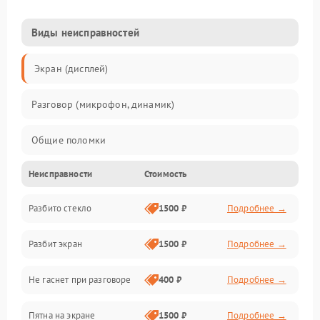
Виды неисправностей
Экран (дисплей)
Разговор (микрофон, динамик)
Общие поломки
Неисправности
Стоимость
Проблемы связи
Разбито стекло
1500 ₽
Подробнее →
Камеры
Разбит экран
1500 ₽
Подробнее →
Проблемы с дисплеем и сенсором
Не гаснет при разговоре
400 ₽
Подробнее →
Зарядка
Пятна на экране
1500 ₽
Подробнее →
Проблемы с питанием, зарядкой и аккумулятором