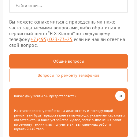
Вы можете ознакомиться с приведенными ниже
часто задаваемыми вопросами, либо обратиться в
сервисный центр “FIX-Xiaomi” по следующему
телефону
+7 (495) 023-73-25
если не нашли ответ на
свой вопрос.
Общие вопросы
Вопросы по ремонту телефонов
Какие документы вы предоставляете?
На этапе приема устройства на диагностику и последующий
ремонт вам будет предоставлен заказ-наряд с указанием страховых
обязательств на ваше устройство. Далее, после выполнения работ
по ремонту техники, вы получите акт выполненных работ и
гарантийный талон.