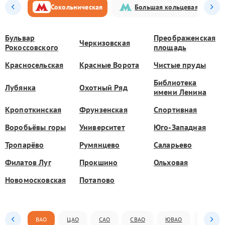
Сокольническая
Большая кольцевая
Бульвар
Преображенская
Черкизовская
Рокоссовского
площадь
Красносельская
Красные Ворота
Чистые пруды
Библиотека
Лубянка
Охотный Ряд
имени Ленина
Кропоткинская
Фрунзенская
Спортивная
Воробьёвы горы
Университет
Юго-Западная
Тропарёво
Румянцево
Саларьево
Филатов Луг
Прокшино
Ольховая
Новомосковская
Потапово
ВАО
ЦАО
САО
СВАО
ЮВАО
ЮАО