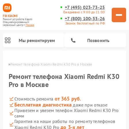
+7 (495) 023-73-25
Ежедневно с 9:00 до 21:00
FIX-XIAOMI
+7 (800) 100-33-26
Ремонт устройств Xiaomi
Специализированный
Звонок бесплатный по РФ
cервисный центр г.
Москва
Мы ремонтируем
Позвонить
оскве
Ремонт телефона Xiaomi Redmi K30 Pro в Москве
Ремонт телефона Xiaomi Redmi K30
Pro в Москве
от 365 руб.
Стоимость ремонта
Бесплатная диагностика
даже при отказе
Привезем и увезем телефон Xiaomi Redmi K30 Pro
сами
Ремонт электросамокатов Xiaomi
Ремонт массажных кресел Xiaomi
Ремонт видеорегистраторов Xiaomi
Ремонт пароочистителей Xiaomi
Ремонт камер видеонаблюдения Xiaomi
Ремонт вертикальных пылесосов Xiaomi
Ремонт роботов-пылесосов Xiaomi
Ремонт электровелосипедов Xiaomi
Ремонт стиральных машин Xiaomi
Гарантия на наши работы по ремонту телефонов
до 3-х лет
Xiaomi Redmi K30 Pro