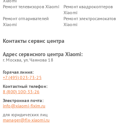
Xiaomi
Ремонт телевизоров Xiaomi
Ремонт квадрокоптеров
Xiaomi
Ремонт отпаривателей
Ремонт электросамокатов
Xiaomi
Xiaomi
Ремонт электровелосипедов
Ремонт экшн-камер Xiaomi
Xiaomi
Контакты сервис центра
Ремонт стиральных машин
Ремонт смарт-часов Xiaomi
Xiaomi
Адрес сервисного центра Xiaomi:
г. Москва, ул. Чаянова 18
Горячая линия:
+7 (495) 023-73-25
Контактный телефон:
8 (800) 100-33-26
Электронная почта:
info@xiaomi-fixim.ru
для юридических лиц
manager@fix-xiaomi.ru