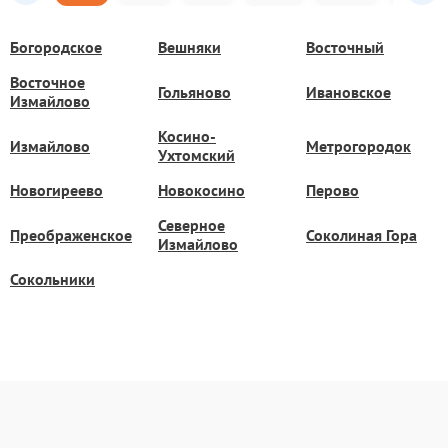
Богородское
Вешняки
Восточный
Восточное
Гольяново
Ивановское
Измайлово
Косино-
Измайлово
Метрогородок
Ухтомский
Новогиреево
Новокосино
Перово
Северное
Преображенское
Соколиная Гора
Измайлово
Сокольники