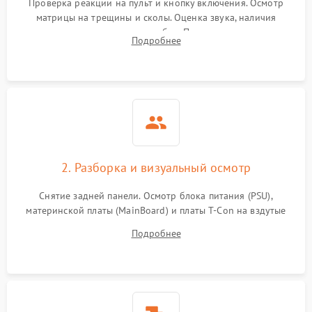
Проверка реакции на пульт и кнопку включения. Осмотр
матрицы на трещины и сколы. Оценка звука, наличия
подсветки и индикаторов ошибок. Подключение тестовых
Подробнее
источников сигнала для выявления симптомов поломки.
2. Разборка и визуальный осмотр
Снятие задней панели. Осмотр блока питания (PSU),
материнской платы (MainBoard) и платы T-Con на вздутые
конденсаторы, прогары, окисления и микротрещины.
Подробнее
Проверка надежности фиксации и целостности шлейфов.