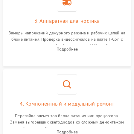
3. Аппаратная диагностика
Замеры напряжений дежурного режима и рабочих цепей на
блоке питания. Проверка видеосигналов на плате T-Con с
помощью осциллографа. Тестирование LED-драйвера и
Подробнее
светодиодных планок подсветки мультиметром.
4. Компонентный и модульный ремонт
Перепайка элементов блока питания или процессора.
Замена выгоревших светодиодов со сложным демонтажом
хрупкой матрицы. Восстановление поврежденных дорожек,
Подробнее