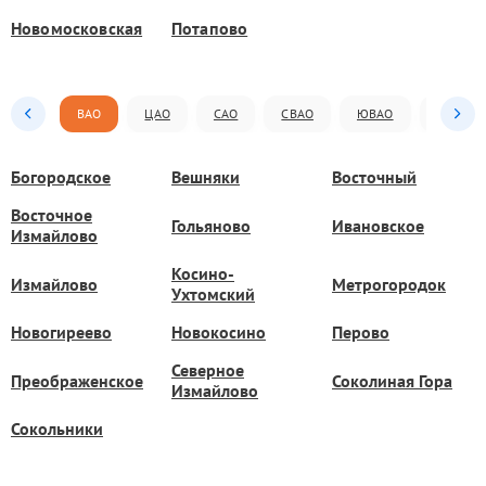
Новомосковская
Потапово
ВАО
ЦАО
САО
СВАО
ЮВАО
ЮАО
Богородское
Вешняки
Восточный
Восточное
Гольяново
Ивановское
Измайлово
Косино-
Измайлово
Метрогородок
Ухтомский
Новогиреево
Новокосино
Перово
Северное
Преображенское
Соколиная Гора
Измайлово
Сокольники