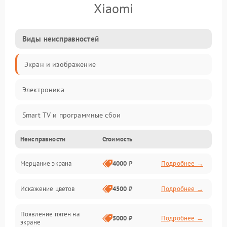
Xiaomi
Виды неисправностей
Экран и изображение
Электроника
Smart TV и программные сбои
Неисправности
Стоимость
Питание и запуск
Мерцание экрана
4000 ₽
Подробнее →
Подсветка и LED-модули
Искажение цветов
4500 ₽
Подробнее →
Звук и аудиосистема
Появление пятен на
Сигнал и приём каналов
5000 ₽
Подробнее →
экране