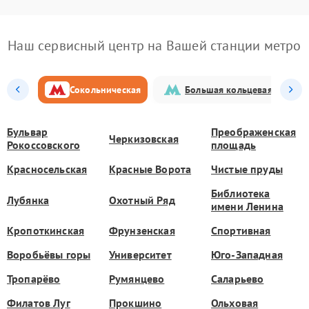
Наш сервисный центр на Вашей станции метро
Сокольническая
Большая кольцевая
Бульвар
Преображенская
Черкизовская
Рокоссовского
площадь
Красносельская
Красные Ворота
Чистые пруды
Библиотека
Лубянка
Охотный Ряд
имени Ленина
Кропоткинская
Фрунзенская
Спортивная
Воробьёвы горы
Университет
Юго-Западная
Тропарёво
Румянцево
Саларьево
Филатов Луг
Прокшино
Ольховая