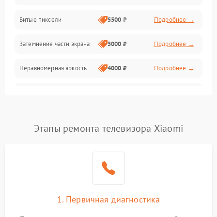
Разъёмы и интерфейсы
Битые пиксели
5500 ₽
Подробнее →
Механические повреждения
Затемнение части экрана
5000 ₽
Подробнее →
Программное обеспечение
Неравномерная яркость
4000 ₽
Подробнее →
Корпус и механика
Выгорание матрицы
6000 ₽
Подробнее →
Пульт и управление
Этапы ремонта телевизора Xiaomi
Сеть и подключения
Аудио
Сетевая
1. Первичная диагностика