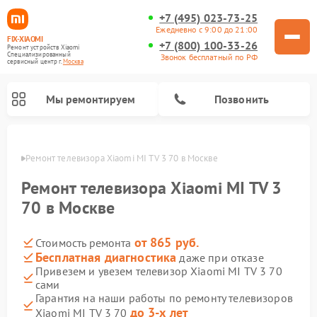
+7 (495) 023-73-25
Ежедневно с 9:00 до 21:00
FIX-XIAOMI
+7 (800) 100-33-26
Ремонт устройств Xiaomi
Специализированный
Звонок бесплатный по РФ
cервисный центр г.
Москва
Мы ремонтируем
Позвонить
оскве
Ремонт телевизора Xiaomi MI TV 3 70 в Москве
Ремонт телевизора Xiaomi MI TV 3
70 в Москве
от 865 руб.
Стоимость ремонта
Бесплатная диагностика
даже при отказе
Привезем и увезем телевизор Xiaomi MI TV 3 70
сами
Ремонт роботов-пылесосов Xiaomi
Ремонт электросамокатов Xiaomi
Ремонт массажных кресел Xiaomi
Ремонт видеорегистраторов Xiaomi
Ремонт пароочистителей Xiaomi
Ремонт камер видеонаблюдения Xiaomi
Ремонт вертикальных пылесосов Xiaomi
Ремонт электровелосипедов Xiaomi
Ремонт стиральных машин Xiaomi
Гарантия на наши работы по ремонту телевизоров
до 3-х лет
Xiaomi MI TV 3 70