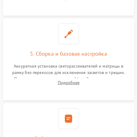
прошивка микросхем памяти EEPROM
5. Сборка и базовая настройка
Аккуратная установка светорассеивателей и матрицы в
рамку без перекосов для исключения засветов и трещин.
Подключение внутренних шлейфов. Закрытие корпуса.
Подробнее
Сброс настроек и обновление программного обеспечения.